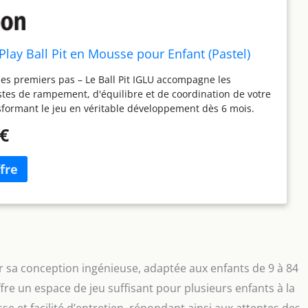
Play Ball Pit en Mousse pour Enfant (Pastel)
es premiers pas – Le Ball Pit IGLU accompagne les
tes de rampement, d'équilibre et de coordination de votre
sformant le jeu en véritable développement dès 6 mois.
 Step, conçue par IGLU – Notre propre formule de mousse
 €
n interne est dense, durable et conserve sa forme, souple
t-petits, ferme pour soutenir leurs premiers pas. Une
gide et fiable – Les parois en mousse ferme conservent leur
ent stables, offrant à votre enfant un espace sûr et solide
et sortir en toute confiance. Une qualité de confiance,
 Europe – Entièrement fabriqué en interne avec un
ité rigoureux, certifié selon les normes de sécurité
 Facile à nettoyer – Le revêtement en cuir végan s'essuie
secondes, sans besoin de retirer les housses, pour un jeu
par sa conception ingénieuse, adaptée aux enfants de 9 à 84
 sans effort.
fre un espace de jeu suffisant pour plusieurs enfants à la