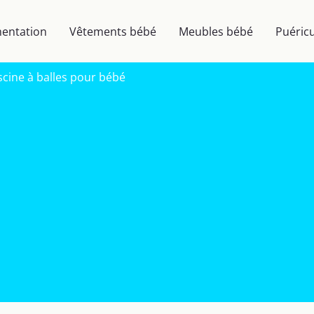
mentation
Vêtements bébé
Meubles bébé
Puéricu
piscine à balles pour bébé