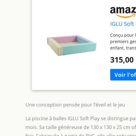
IGLU Soft 
Conçu pour l
premiers ges
enfant, tran
Mousse Firm
315,00
développée e
pour les tou
structure ri
forme et rest
pour entrer 
fabriquée en
contrôle qual
Une conception pensée pour l’éveil et le jeu
européennes.
en quelques 
La piscine à balles IGLU Soft Play se distingue 
sans souci et
mois. Sa taille généreuse de 130 x 130 x 25 cm of