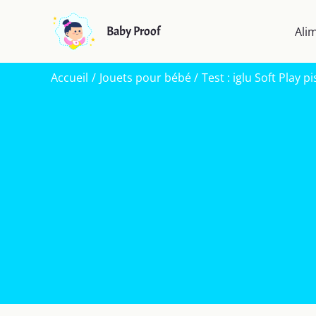
Aller
au
Baby Proof
Ali
contenu
Accueil
Jouets pour bébé
Test : iglu Soft Play 