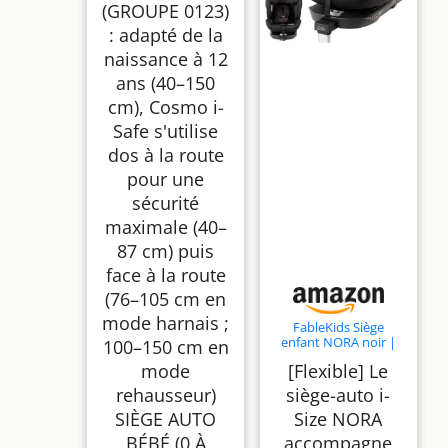
(GROUPE 0123)
Nouveau-né, 11
Positions d’appui-tête
: adapté de la
& 6 Inclinaisons, Léger
(5,6 kg), Noir
naissance à 12
ans (40–150
cm), Cosmo i-
Safe s'utilise
dos à la route
pour une
sécurité
maximale (40–
87 cm) puis
face à la route
(76–105 cm en
mode harnais ;
FableKids Siège
enfant NORA noir |
100–150 cm en
Siège auto i-Size
mode
[Flexible] Le
pivotant à 360° 40-
150 cm | Siège dos à
rehausseur)
siège-auto i-
la route avec ISOFIX
SIÈGE AUTO
Size NORA
et jambe de force |
Appuie-tête et dossier
BÉBÉ (0 À
accompagne
réglables en hauteur