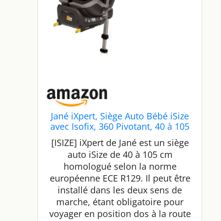
Jané iXpert, Siège Auto Bébé iSize
avec Isofix, 360 Pivotant, 40 à 105
cm, de la Naissance à Environ 4
[ISIZE] iXpert de Jané est un siège
ans, Réducteur pour Nouveau-né,
auto iSize de 40 à 105 cm
Gris
homologué selon la norme
européenne ECE R129. Il peut être
installé dans les deux sens de
marche, étant obligatoire pour
voyager en position dos à la route