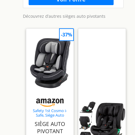
Découvrez d’autres sièges auto pivotants
-37%
Safety 1st Cosmo i-
Safe, Siège Auto
Pivotant, 0-12 Ans
SIÈGE AUTO
(40-150 cm), Siège
Auto évolutif Ceinturé
PIVOTANT
avec Réducteur