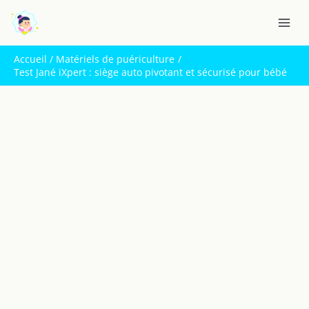
Aller
R
au
e
contenu
c
Accueil
Matériels de puériculture
h
Test Jané iXpert : siège auto pivotant et sécurisé pour bébé
e
r
c
h
e
r