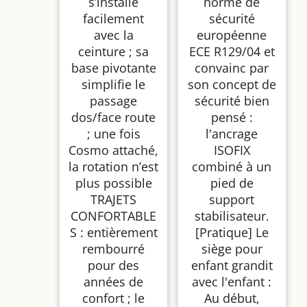
s’installe
norme de
facilement
sécurité
avec la
européenne
ceinture ; sa
ECE R129/04 et
base pivotante
convainc par
simplifie le
son concept de
passage
sécurité bien
dos/face route
pensé :
; une fois
l'ancrage
Cosmo attaché,
ISOFIX
la rotation n’est
combiné à un
plus possible
pied de
TRAJETS
support
CONFORTABLE
stabilisateur.
S : entièrement
[Pratique] Le
rembourré
siège pour
pour des
enfant grandit
années de
avec l'enfant :
confort ; le
Au début,