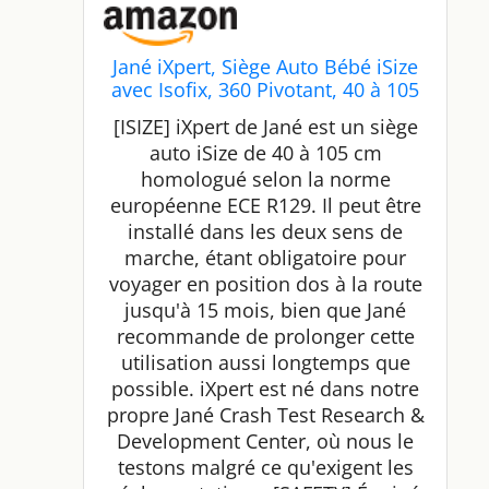
Jané iXpert, Siège Auto Bébé iSize
avec Isofix, 360 Pivotant, 40 à 105
cm, de la Naissance à Environ 4
[ISIZE] iXpert de Jané est un siège
ans, Réducteur pour Nouveau-né,
auto iSize de 40 à 105 cm
Gris
homologué selon la norme
européenne ECE R129. Il peut être
installé dans les deux sens de
marche, étant obligatoire pour
voyager en position dos à la route
jusqu'à 15 mois, bien que Jané
recommande de prolonger cette
utilisation aussi longtemps que
possible. iXpert est né dans notre
propre Jané Crash Test Research &
Development Center, où nous le
testons malgré ce qu'exigent les