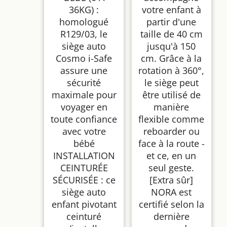
| Certifié ECE R129/04
36KG) :
votre enfant à
homologué
partir d'une
R129/03, le
taille de 40 cm
siège auto
jusqu'à 150
Cosmo i-Safe
cm. Grâce à la
assure une
rotation à 360°,
sécurité
le siège peut
maximale pour
être utilisé de
voyager en
manière
toute confiance
flexible comme
avec votre
reboarder ou
bébé
face à la route -
INSTALLATION
et ce, en un
CEINTURÉE
seul geste.
SÉCURISÉE : ce
[Extra sûr]
siège auto
NORA est
enfant pivotant
certifié selon la
ceinturé
dernière