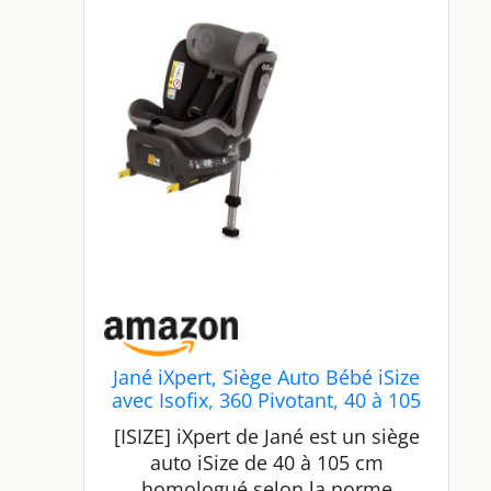
Jané iXpert, Siège Auto Bébé iSize
avec Isofix, 360 Pivotant, 40 à 105
cm, de la Naissance à Environ 4
[ISIZE] iXpert de Jané est un siège
ans, Réducteur pour Nouveau-né,
auto iSize de 40 à 105 cm
Gris
homologué selon la norme