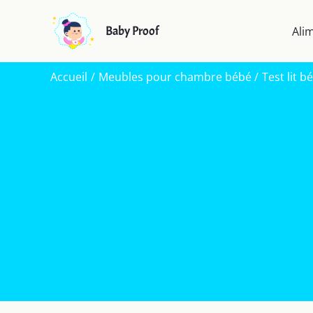
Aller
au
Baby Proof
Ali
contenu
Accueil
Meubles pour chambre bébé
Test lit 