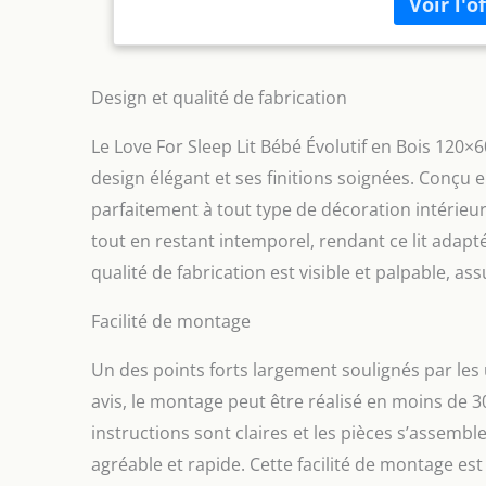
moderne. Fab
garantit stab
élégants sou
dans toute 
fabriqué en 
Design et qualité de fabrication
écologique. 
seulement s
Le Love For Sleep Lit Bébé Évolutif en Bois 120×
de sécurité 
design élégant et ses finitions soignées. Conçu en
garantissant
L'ENFANT] - 
parfaitement à tout type de décoration intérie
votre enfant
tout en restant intemporel, rendant ce lit adapt
favorise une
qualité de fabrication est visible et palpable, 
confortable 
Matelas en m
Facilité de montage
hypoallergén
douce et res
lavable pour
Un des points forts largement soulignés par les ut
position de 
avis, le montage peut être réalisé en moins de
instructions sont claires et les pièces s’assemble
agréable et rapide. Cette facilité de montage est