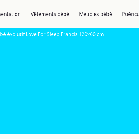
mentation
Vêtements bébé
Meubles bébé
Puéricu
bébé évolutif Love For Sleep Francis 120×60 cm