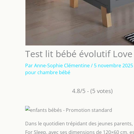
Test lit bébé évolutif Lov
Par
Anne-Sophie Clémentine
/
5 novembre 202
pour chambre bébé
4.8/5 - (5 votes)
Dans le quotidien trépidant des jeunes parents,
For Sleep, avec ses dimensions de 120×60 cm, es