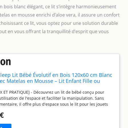
 en bois blanc élégant, ce lit s’intègre harmonieusement
las en mousse enrichi d’aloe vera, il assure un confort
choisissant ce lit, vous optez pour une solution durable
ut en vous offrant la tranquillité d’esprit que vous
Sleep Lit Bébé Évolutif en Bois 120x60 cm Blanc
ec Matelas en Mousse – Lit Enfant Fille ou
 ET PRATIQUE] - Découvrez un lit de bébé conçu pour
tilisation de l'espace et faciliter la manipulation. Sans
mentaire, il offre plus d'espace sous le lit pour les jouets
otre enfant ou facilite le nettoyage. La solution parfaite
 €
ents qui apprécient la fonctionnalité et l'esthétique.
 STYLE] - Ce lits bébé combine sécurité et élégance