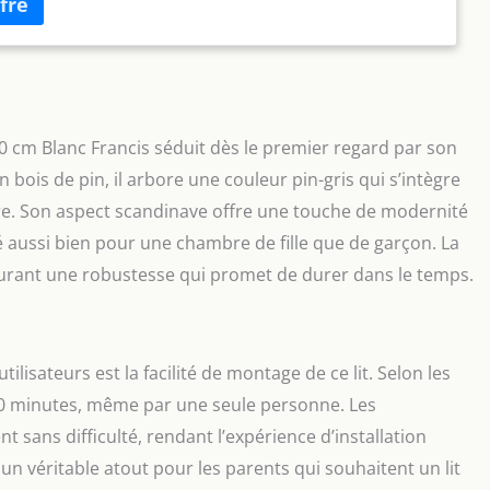
riqué à partir de matériaux de la plus haute qualité, il
ilité et durabilité. La finition soignée et les capitonnages
lignent le design intemporel qui s'intègre parfaitement
chambre d'enfant.
[NATURE ET SÉCURITÉ] - lit évolutif
pin de haute qualité allie robustesse naturelle et design
La surface revêtue de peintures non toxiques est non
ûre pour votre enfant, mais répond également aux normes
60 cm Blanc Francis séduit dès le premier regard par son
européennes et britanniques strictes EN 716-1:2017,
 bois de pin, il arbore une couleur pin-gris qui s’intègre
 une qualité supérieure.
[SOMMEIL PAISIBLE POUR
Nos lits pour bébés et tout-petits sont conçus pour offrir à
ure. Son aspect scandinave offre une touche de modernité
 un sommeil profond et sain. La construction spéciale
é aussi bien pour une chambre de fille que de garçon. La
 bonne circulation de l'air, contribuant à un état de repos
assurant une robustesse qui promet de durer dans le temps.
et relaxant.
[CONFORT DE SOMMEIL PREMIUM] -
ousse de 6 cm offert avec housse antibactérienne et
ique – parfait pour la peau sensible des bébés. Sa housse
pirante favorise un sommeil réparateur et est amovible et
 un entretien facile. La mousse ergonomique soutient une
ilisateurs est la facilité de montage de ce lit. Selon les
sommeil saine. Dimensions : 139 x 65 cm.
 30 minutes, même par une seule personne. Les
nt sans difficulté, rendant l’expérience d’installation
 un véritable atout pour les parents qui souhaitent un lit