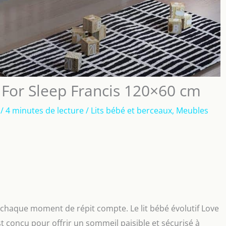
e For Sleep Francis 120×60 cm
5
/
4 minutes de lecture
/
Lits bébé et berceaux
,
Meubles
 chaque moment de répit compte. Le lit bébé évolutif Love
t conçu pour offrir un sommeil paisible et sécurisé à