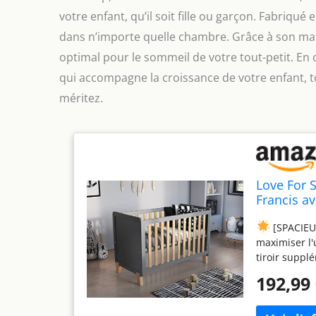
votre enfant, qu’il soit fille ou garçon. Fabriqué
dans n’importe quelle chambre. Grâce à son mate
optimal pour le sommeil de votre tout-petit. En 
qui accompagne la croissance de votre enfant, to
méritez.
Love For 
Francis av
Garçon
[SPACIEUX
maximiser l'u
tiroir supplé
préférés de v
192,99
pour les par
[SÉCURITÉ ET