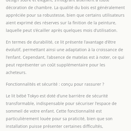
[SÉCURITÉ ET STYLE] -
décoration de chambre. La qualité du bois est généralement
Ce lits bébé combine
sécurité et élégance
appréciée pour sa robustesse, bien que certains utilisateurs
moderne. Fabriqué à
aient exprimé des réserves sur la finition de la peinture,
partir de matériaux de
laquelle peut s’écailler après quelques mois d’utilisation.
la plus haute qualité, il
garantit stabilité et
En termes de durabilité, ce lit présente l’avantage d’être
durabilité. La finition
évolutif, permettant ainsi une adaptation à la croissance de
soignée et les
l’enfant. Cependant, l’absence de matelas est à noter, ce qui
capitonnages élégants
soulignent le design
peut représenter un coût supplémentaire pour les
intemporel qui
acheteurs.
s'intègre parfaitement
dans toute chambre
Fonctionnalités et sécurité : conçu pour rassurer ?
d'enfant.
[NATURE
ET SÉCURITÉ] - lit
Le lit bébé Tokyo est doté d’une barrière de sécurité
évolutif fabriqué en pin
transformable, indispensable pour sécuriser l’espace de
de haute qualité allie
sommeil de votre enfant. Cette fonctionnalité est
robustesse naturelle et
particulièrement louée pour sa praticité, bien que son
design écologique. La
surface revêtue de
installation puisse présenter certaines difficultés,