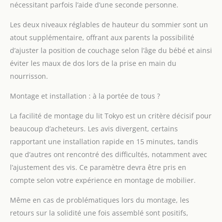
peintures non toxiques
nécessitant parfois l’aide d’une seconde personne.
est non seulement sûre
pour votre enfant, mais
Les deux niveaux réglables de hauteur du sommier sont un
répond également aux
atout supplémentaire, offrant aux parents la possibilité
normes de sécurité
d’ajuster la position de couchage selon l’âge du bébé et ainsi
européennes et
britanniques strictes
éviter les maux de dos lors de la prise en main du
EN 716-1:2017,
nourrisson.
garantissant une
qualité supérieure.
Montage et installation : à la portée de tous ?
[SOMMEIL PAISIBLE
POUR L'ENFANT] - Nos
La facilité de montage du lit Tokyo est un critère décisif pour
lits pour bébés et tout-
beaucoup d’acheteurs. Les avis divergent, certains
petits sont conçus pour
rapportant une installation rapide en 15 minutes, tandis
offrir à votre enfant un
que d’autres ont rencontré des difficultés, notamment avec
sommeil profond et
sain. La construction
l’ajustement des vis. Ce paramètre devra être pris en
spéciale favorise une
compte selon votre expérience en montage de mobilier.
bonne circulation de
l'air, contribuant à un
Même en cas de problématiques lors du montage, les
état de repos
retours sur la solidité une fois assemblé sont positifs,
confortable et relaxant.