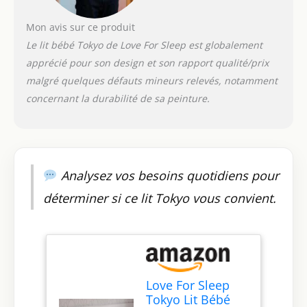
élégants soulignent le
design intemporel
Mon avis sur ce produit
qui s'intègre
Le lit bébé Tokyo de Love For Sleep est globalement
parfaitement dans
apprécié pour son design et son rapport qualité/prix
toute chambre
d'enfant.
[NATURE
malgré quelques défauts mineurs relevés, notamment
ET SÉCURITÉ] - lit
concernant la durabilité de sa peinture.
évolutif fabriqué en
pin de haute qualité
allie robustesse
naturelle et design
écologique. La
Analysez vos besoins quotidiens pour
surface revêtue de
peintures non
déterminer si ce lit Tokyo vous convient.
toxiques est non
seulement sûre pour
votre enfant, mais
répond également
aux normes de
sécurité européennes
Love For Sleep
et britanniques
Tokyo Lit Bébé