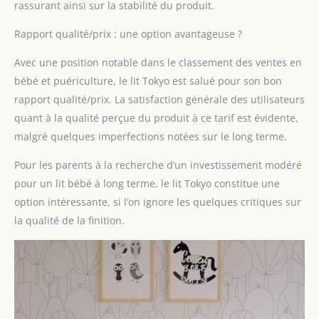
rassurant ainsi sur la stabilité du produit.
[POLYVALENT] -
Découvrez un lit pour
Rapport qualité/prix : une option avantageuse ?
enfant qui grandit avec
votre enfant, se
Avec une position notable dans le classement des ventes en
transformant d'un lit de
bébé et puériculture, le lit Tokyo est salué pour son bon
bébé en lit de tout-petit
rapport qualité/prix. La satisfaction générale des utilisateurs
grâce à la barrière en
bois fournie. Trois
quant à la qualité perçue du produit à ce tarif est évidente,
positions de base
malgré quelques imperfections notées sur le long terme.
facilitent l'accès
sécurisé à votre enfant,
Pour les parents à la recherche d’un investissement modéré
idéal de la naissance
pour un lit bébé à long terme, le lit Tokyo constitue une
jusqu'à environ trois
option intéressante, si l’on ignore les quelques critiques sur
ans. Dimensions
extérieures : Longueur
la qualité de la finition.
124 cm, Largeur 65 cm,
Hauteur 88 cm.