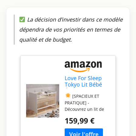
La décision d’investir dans ce modèle
dépendra de vos priorités en termes de
qualité et de budget.
Love For Sleep
Tokyo Lit Bébé
Évolutif 120x60
[SPACIEUX ET
cm en Bois de
PRATIQUE] -
Pin Blanc –
Découvrez un lit de
Transformable
bébé conçu pour
avec Barrière de
159,99 €
maximiser l'utilisation
Sécurité, pour
de l'espace et faciliter
Fille ou Garçon
la manipulation. Sans