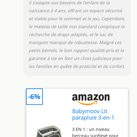
mois - site web de la
il s’adapte aux besoins de l’enfant de la
marque) . Il est
naissance à 4 ans, offrant un espace sécurisé
également réparable en
et stable pour le sommeil et le jeu. Cependant,
cas de problème, pour
le matelas de taille non standard complique la
allonger sa durée de vie
recherche de draps adaptés, et le sac de
transport manque de robustesse. Malgré ces
petits bémols, le bon rapport qualité-prix et la
garantie à vie en font un choix judicieux pour
les familles en quête de praticité et de confort.
-6%
Babymoov Lit
parapluie 3-en-1
Moov and Comfy -
3 EN 1 : un niveau
Idéal dès la
berceau surélevé pour
Naissance et