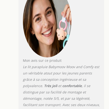
Housse des matelas
lavable en machine à
30° PRATIQUE :
installation &
rangement facile en
moins d'1 minute - 2
poches de rangement -
Sac de transport avec
de grandes anses pour
portage épaule inclus
AIRE DE JEUX : large
ouverture latérale pour
Mon avis sur ce produit
transformer ce lit
Le lit parapluie Babymoov Moov and Comfy est
parapluie en aire de
un véritable atout pour les jeunes parents
jeux - Maille filet qui
assure une bonne
grâce à sa conception ingénieuse et sa
aération GARANTIE A
polyvalence.
Très joli
et
confortable
, il se
VIE : Babymoov assure
distingue par sa facilité de montage et
une garantie à vie sur
démontage, notée 5/5, et par sa légèreté,
ce produit
facilitant son transport. Avec ses deux niveaux,
(enregistrement sous 2