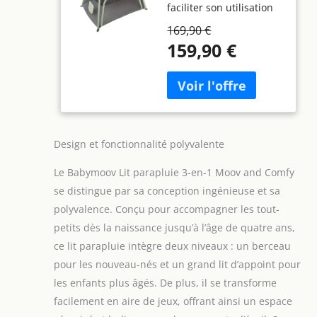
faciliter son utilisation
jusqu'à 4 ans - 2
dès la naissance
niveaux:Berceau et
169,90 €
(48x80cm) - Un
grand Lit
159,90 €
deuxième niveau pour
d'appoint-Evolutif
un couchage d'appoint
en Aire de jeux -
jusqu'à 4 ans
Facile à monter et
(118x78cm) - Une
à plier - Garanti à
grande aire de jeux
vie
CONFORTABLE : 2
matelas d'une
Design et fonctionnalité polyvalente
épaisseur de 2,5cm et
d'une excellente
Le Babymoov Lit parapluie 3-en-1 Moov and Comfy
densité de 25kg/ms -
se distingue par sa conception ingénieuse et sa
Housse des matelas
polyvalence. Conçu pour accompagner les tout-
lavable en machine à
petits dès la naissance jusqu’à l’âge de quatre ans,
30° PRATIQUE :
installation &
ce lit parapluie intègre deux niveaux : un berceau
rangement facile en
pour les nouveau-nés et un grand lit d’appoint pour
moins d'1 minute - 2
les enfants plus âgés. De plus, il se transforme
poches de rangement -
facilement en aire de jeux, offrant ainsi un espace
Sac de transport avec