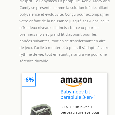
d’esprit. Le Babymoov Lit parapluie 3-en-1 Moov and
Comfy se présente comme la solution idéale, alliant
polyvalence et évolutivité. Conçu pour accompagner
votre enfant de la naissance jusqu’à ses 4 ans, ce lit
offre deux niveaux distincts : berceau pour les
premiers mois et grand lit d’appoint pour les
années suivantes, tout en se transformant en aire
de jeux. Facile à monter et à plier, il s’adapte à votre
rythme de vie, tout en étant garanti à vie pour une
sérénité durable.
-6%
Babymoov Lit
parapluie 3-en-1
Moov and Comfy -
3 EN 1 : un niveau
Idéal dès la
berceau surélevé pour
Naissance et