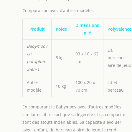
Comparaison avec d’autres modèles
Dimensions
Produit
Poids
Polyvalence
plié
Babymoov
Lit,
Lit
93 x 16 x 62
8 kg
berceau,
parapluie
cm
aire de jeux
3-en-1
Autre
100 x 20 x
Lit et
10 kg
modèle
70 cm
berceau
En comparant le Babymoov avec d’autres modèles
similaires, il ressort que sa légèreté et sa compacité
sont des atouts indéniables. Sa capacité à évoluer
avec l’enfant, de berceau à aire de jeux, le rend