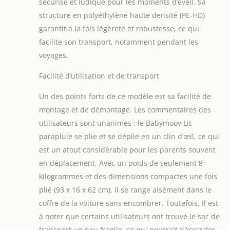
sécurisé et ludique pour les moments d’éveil. Sa
de grandes anses pour
portage épaule inclus
structure en polyéthylène haute densité (PE-HD)
AIRE DE JEUX : large
garantit à la fois légèreté et robustesse, ce qui
ouverture latérale pour
facilite son transport, notamment pendant les
transformer ce lit
voyages.
parapluie en aire de
jeux - Maille filet qui
Facilité d’utilisation et de transport
assure une bonne
aération GARANTIE A
Un des points forts de ce modèle est sa facilité de
VIE : Babymoov assure
montage et de démontage. Les commentaires des
une garantie à vie sur
ce produit
utilisateurs sont unanimes : le Babymoov Lit
(enregistrement sous 2
parapluie se plie et se déplie en un clin d’œil, ce qui
mois - site web de la
est un atout considérable pour les parents souvent
marque) . Il est
en déplacement. Avec un poids de seulement 8
également réparable en
cas de problème, pour
kilogrammes et des dimensions compactes une fois
allonger sa durée de vie
plié (93 x 16 x 62 cm), il se range aisément dans le
coffre de la voiture sans encombrer. Toutefois, il est
à noter que certains utilisateurs ont trouvé le sac de
transport un peu fragile, ce qui pourrait nécessiter