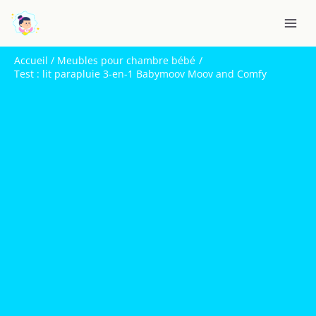
Aller
R
au
e
contenu
c
Accueil
Meubles pour chambre bébé
h
Test : lit parapluie 3-en-1 Babymoov Moov and Comfy
e
r
c
h
e
r