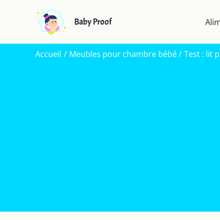
Aller
au
Baby Proof
Ali
contenu
Accueil
Meubles pour chambre bébé
Test : li