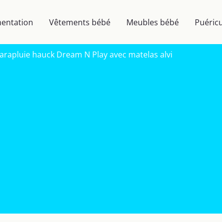
mentation
Vêtements bébé
Meubles bébé
Puéricu
t parapluie hauck Dream N Play avec matelas alvi