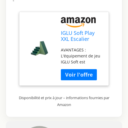
IGLU Soft Play
XXL Escalier
Toboggan
AVANTAGES :
Modules
L'équipement de jeu
d’activités
IGLU Soft est
Modules de
spécialement conçu
Motricité en
pour développer les
Mousse (Vert
compétences
réséda/Vert
motrices des enfants,
Sapin)
améliorer leur
Disponibilité et prix à jour – informations fournies par
équilibre et favoriser
la conscience
Amazon
spatiale, le tout en
offrant une
expérience de jeu
amusante et