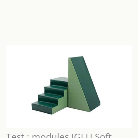
Test : modules IGLU Soft