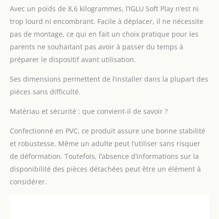
européennes,
Avec un poids de 8,6 kilogrammes, l’IGLU Soft Play n’est ni
garantissant qu'il est
trop lourd ni encombrant. Facile à déplacer, il ne nécessite
exempt de substances
pas de montage, ce qui en fait un choix pratique pour les
nocives, le rendant
parents ne souhaitant pas avoir à passer du temps à
ainsi sûr pour les
enfants. FABRICATION :
préparer le dispositif avant utilisation.
Fièrement fabriqué en
Ses dimensions permettent de l’installer dans la plupart des
Lettonie, un pays de
l'Union européenne,
pièces sans difficulté.
notre équipement de
jeu souple est fabriqué
Matériau et sécurité : que convient-il de savoir ?
avec précision -
Confectionné en PVC, ce produit assure une bonne stabilité
composé de mousse PE
et recouvert de cuir
et robustesse. Même un adulte peut l’utiliser sans risquer
végétalien (PVC).
de déformation. Toutefois, l’absence d’informations sur la
disponibilité des pièces détachées peut être un élément à
considérer.