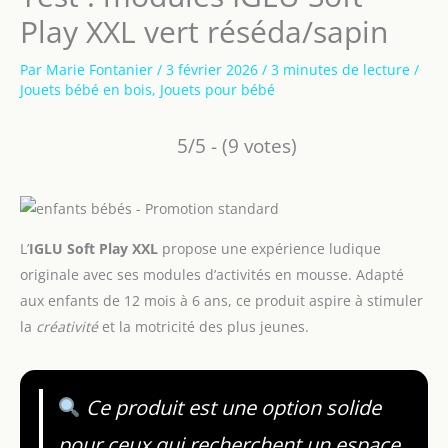
Play XXL vert réséda/sapin
Par
Marie Fontanier
/
3 février 2026
/
3 minutes de lecture
/
Jouets bébé en bois
,
Jouets pour bébé
5/5 - (9 votes)
L’
IGLU Soft Play XXL
propose une expérience ludique
originale avec ses modules d’activités en mousse. Adapté
aux enfants de 12 mois à 6 ans, ce produit aspire à stimuler
la
créativité
et la motricité des plus jeunes.
Ce produit est une option solide
pour ceux qui recherchent un espace