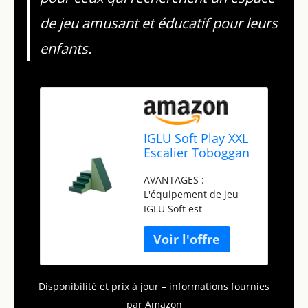
de jeu amusant et éducatif pour leurs
enfants.
IGLU Soft Play XXL
Escalier Toboggan
Modules d’activités
AVANTAGES :
Modules de
L'équipement de jeu
Motricité en
IGLU Soft est
Mousse (Vert
spécialement conçu
réséda/Vert Sapin)
pour développer les
compétences motrices
des enfants, améliorer
leur équilibre et
Disponibilité et prix à jour – informations fournies
favoriser la conscience
par Amazon