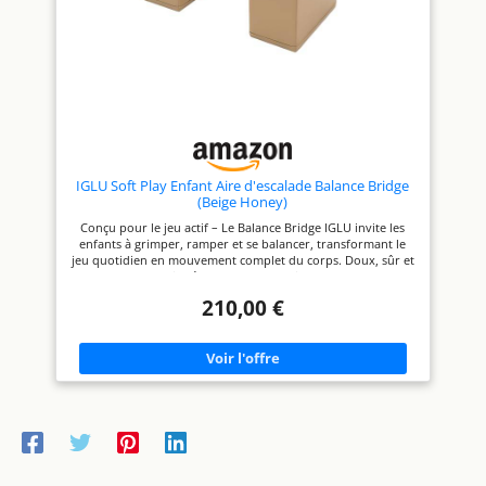
fabriqué en Europe selon des
normes de sécurité jouet CE
composé de mousse
normes de sécurité jouet CE
strictes, avec un contrôle
PE et recouvert de
strictes, avec un contrôle
qualité rigoureux.
qualité rigoureux.
cuir végétalien (PVC).
IGLU Soft Play Enfant Aire d'escalade Balance Bridge
(Beige Honey)
Conçu pour le jeu actif – Le Balance Bridge IGLU invite les
enfants à grimper, ramper et se balancer, transformant le
jeu quotidien en mouvement complet du corps. Doux, sûr et
rassurant – Fabriqué en mousse premium et recouvert de
cuir végan, avec des bords arrondis et sans texture
210,00 €
rugueuse, pour une exploration sans souci. Renforce
l'équilibre et la confiance – Franchir le Balance Bridge
renforce les muscles du tronc, la coordination et la
conscience spatiale à chaque tentative. Facile à nettoyer,
conçu pour durer – La surface en cuir végan s'essuie en
quelques secondes avec un chiffon humide, idéal pour les
familles actives. Un savoir-faire européen fiable – Conçu et
fabriqué en Europe selon des normes de sécurité jouet CE
strictes, avec des matériaux sans BPA ni phtalates. Complète
votre parcours de jeu – Se combine facilement avec d'autres
éléments IGLU Soft Play, comme le toboggan, pour encore