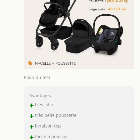
Le repose-pieds et
la poignée
parentale des
poussettes
combinées peuvent
être réglés en
fonction des
préférences et de la
taille. Le landau
Bébé se plie
facilement quel que
soit le sens de
Bilan du test
montage du siège et
tient debout
Avantages
lorsqu'il est plié
+
très jolie
+
très belle poussette
+
livraison top
+
facile à pousser