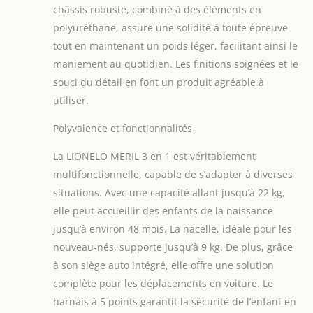
Poids maximum de
châssis robuste, combiné à des éléments en
l'enfant pour le
polyuréthane, assure une solidité à toute épreuve
siège auto : 0 à 13
kg et pour la nacelle
tout en maintenant un poids léger, facilitant ainsi le
: jusqu'à 9 kg
maniement au quotidien. Les finitions soignées et le
ROUES TOUT
souci du détail en font un produit agréable à
TERRAIN : les
utiliser.
grandes roues en
caoutchouc tout-
Polyvalence et fonctionnalités
terrain de 28,5 cm
de diamètre avec
La LIONELO MERIL 3 en 1 est véritablement
une bande de
multifonctionnelle, capable de s’adapter à diverses
roulement profonde
facilitent la
situations. Avec une capacité allant jusqu’à 22 kg,
navigation sur les
elle peut accueillir des enfants de la naissance
terrains sablonneux
jusqu’à environ 48 mois. La nacelle, idéale pour les
ou les chemins de
nouveau-nés, supporte jusqu’à 9 kg. De plus, grâce
terre. Les roues
à son siège auto intégré, elle offre une solution
avant pivotent sur
360 ° avec la
complète pour les déplacements en voiture. Le
possibilité de se
harnais à 5 points garantit la sécurité de l’enfant en
bloquer en ligne