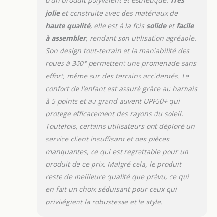
d’un produit polyvalent et esthétique.
Très
terrain de 28,5 cm
de diamètre avec
jolie
et construite avec des matériaux de
une bande de
haute qualité
, elle est à la fois
solide
et
facile
roulement profonde
à assembler
, rendant son utilisation agréable.
facilitent la
Son design tout-terrain et la maniabilité des
navigation sur les
terrains sablonneux
roues à 360° permettent une promenade sans
ou les chemins de
effort, même sur des terrains accidentés. Le
terre. Les roues
confort de l’enfant est assuré grâce au harnais
avant pivotent sur
à 5 points et au grand auvent UPF50+ qui
360 ° avec la
protège efficacement des rayons du soleil.
possibilité de se
bloquer en ligne
Toutefois, certains utilisateurs ont déploré un
droite pour garantir
service client insuffisant et des pièces
une conduite
manquantes, ce qui est regrettable pour un
souple et
produit de ce prix. Malgré cela, le produit
confortable.
L'amortissement
reste de meilleure qualité que prévu, ce qui
intégral réduit les
en fait un choix séduisant pour ceux qui
chocs sur les
privilégient la robustesse et le style.
surfaces
irrégulières