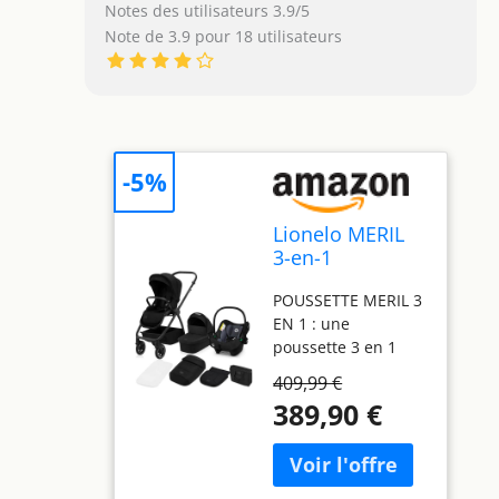
Notes des utilisateurs 3.9/5
Note de 3.9 pour 18 utilisateurs
-5%
Lionelo MERIL
3-en-1
Poussette Bébé,
POUSSETTE MERIL 3
Nacelle jusqu'à
EN 1 : une
9 kg, Siège Auto
poussette 3 en 1
multifonctionnelle
409,99 €
avec nacelle et
389,90 €
siège auto, qui vous
permet de
transporter votre
enfant de la