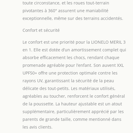
toute circonstance, et les roues tout-terrain
droite pour garantir
pivotantes à 360° assurent une maniabilité
une conduite
souple et
exceptionnelle, même sur des terrains accidentés.
confortable.
L'amortissement
Confort et sécurité
intégral réduit les
Le confort est une priorité pour la LIONELO MERIL 3
chocs sur les
surfaces
en 1. Elle est dotée d’un amortissement complet qui
irrégulières
absorbe efficacement les chocs, rendant chaque
NACELLE AVEC
promenade agréable pour l’enfant. Son auvent XXL
FONCTION DE
UPF50+ offre une protection optimale contre les
PORTAGE : la
poignée
rayons UV, garantissant la sécurité de la peau
ergonomique de la
délicate des tout-petits. Les matériaux utilisés,
nacelle permet un
agréables au toucher, renforcent le confort général
transport en toute
de la poussette. La hauteur ajustable est un atout
sécurité.La
poussette avec
supplémentaire, particulièrement apprécié par les
nacelle est dotée
parents de grande taille, comme mentionné dans
d'un panier avec
les avis clients.
couvercle : idéal