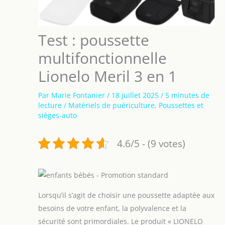
Test : poussette
multifonctionnelle
Lionelo Meril 3 en 1
Par
Marie Fontanier
/
18 juillet 2025
/
5 minutes de
lecture
/
Matériels de puériculture
,
Poussettes et
sièges-auto
4.6/5 - (9 votes)
Lorsqu’il s’agit de choisir une poussette adaptée aux
besoins de votre enfant, la polyvalence et la
sécurité sont primordiales. Le produit « LIONELO