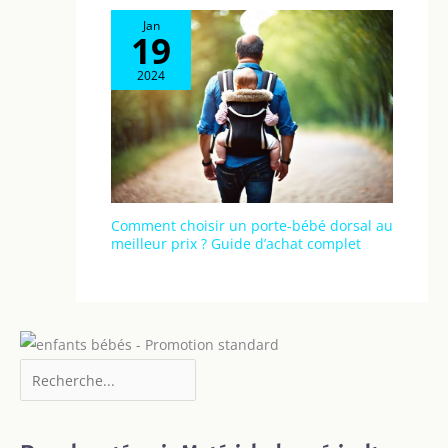
face au dos à la
Jan
route. Le dossier
19
XXL avec une
surface de
2024
couchage de 91 cm
est réglable sur 3
niveaux jusqu'à la
position allongée. .
Le repose-pieds et
la poignée
parentale des
Comment choisir un porte-bébé dorsal au
meilleur prix ? Guide d’achat complet
poussettes
combinées peuvent
être réglés en
fonction des
préférences et de la
taille. Le landau
Bébé se plie
facilement quel que
soit le sens de
montage du siège et