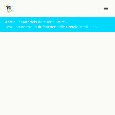
Aller
R
au
e
contenu
c
Accueil
Matériels de puériculture
h
Test : poussette multifonctionnelle Lionelo Meril 3 en 1
e
r
c
h
e
r