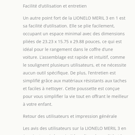
pour faire ses
Facilité d’utilisation et entretien
courses. Auvent XXL
imperméable avec
Un autre point fort de la LIONELO MERIL 3 en 1 est
filtre UPF 50+ assure
sa facilité d’utilisation. Elle se plie facilement,
la protection du
occupant un espace minimal avec des dimensions
bébé et un
environnement de
pliées de 23.23 x 15.75 x 29.88 pouces, ce qui est
repos confortable.
idéal pour le rangement dans le coffre d’une
La nacelle du trio
voiture. L’assemblage est rapide et intuitif, comme
est de taille XXL,
le soulignent plusieurs utilisateurs, et ne nécessite
généreuse avec une
largeur intérieure
aucun outil spécifique. De plus, l’entretien est
de 36 cm SÉCURITÉ :
simplifié grâce aux matériaux résistants aux taches
la poussette pliable
et faciles à nettoyer. Cette poussette est conçue
est équipée de
pour vous simplifier la vie tout en offrant le meilleur
ceintures de
sécurité réglables
à votre enfant.
en 5 points et
Retour des utilisateurs et impression générale
d'éléments
réfléchissants pour
Les avis des utilisateurs sur la LIONELO MERIL 3 en
la sécurité dans