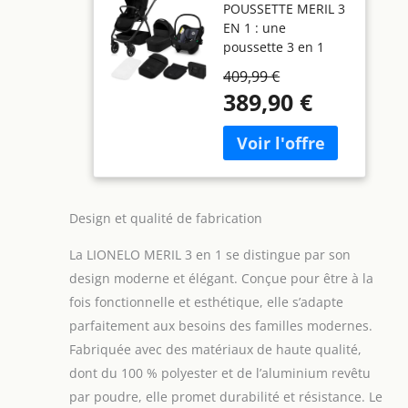
POUSSETTE MERIL 3
Nacelle jusqu'à
EN 1 : une
9 kg, Siège Auto
poussette 3 en 1
multifonctionnelle
409,99 €
avec nacelle et
389,90 €
siège auto, qui vous
permet de
transporter votre
enfant de la
naissance jusqu'à
48 mois. Le siège
Design et qualité de fabrication
auto Astrid est
conforme à la
La LIONELO MERIL 3 en 1 se distingue par son
dernière norme i-
Size 129 R et a été
design moderne et élégant. Conçue pour être à la
récompensé par
fois fonctionnelle et esthétique, elle s’adapte
l'ADAC. La poussette
parfaitement aux besoins des familles modernes.
bébé peut
Fabriquée avec des matériaux de haute qualité,
transporter un
enfant de 6 à 48
dont du 100 % polyester et de l’aluminium revêtu
mois (jusqu'à 22 kg).
par poudre, elle promet durabilité et résistance. Le