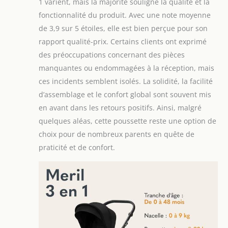
l'obscurité. La
1 varient, mais la majorité souligne la qualité et la
poussette canne est
fonctionnalité du produit. Avec une note moyenne
équipée d'un
de 3,9 sur 5 étoiles, elle est bien perçue pour son
système de
rapport qualité-prix. Certains clients ont exprimé
ventilation et d'une
ouverture dans
des préoccupations concernant des pièces
l'auvent qui vous
manquantes ou endommagées à la réception, mais
permet de garder le
ces incidents semblent isolés. La solidité, la facilité
contact et de
d’assemblage et le confort global sont souvent mis
surveiller votre
en avant dans les retours positifs. Ainsi, malgré
enfant PRATIQUE :
Le siège de la
quelques aléas, cette poussette reste une option de
poussette 3 en 1
choix pour de nombreux parents en quête de
peut être installé
praticité et de confort.
face au dos à la
route. Le dossier
XXL avec une
surface de
couchage de 91 cm
est réglable sur 3
niveaux jusqu'à la
position allongée. .