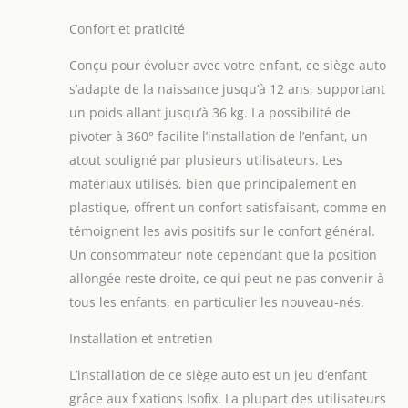
enfants de 40 à 150
Confort et praticité
cm soit dès la
naissance jusqu’à
Conçu pour évoluer avec votre enfant, ce siège auto
12 ans environ. Plus
s’adapte de la naissance jusqu’à 12 ans, supportant
besoin de changer
un poids allant jusqu’à 36 kg. La possibilité de
de siège auto !
IISOFIX: Le DUNE
pivoter à 360° facilite l’installation de l’enfant, un
s’installe grâce aux
atout souligné par plusieurs utilisateurs. Les
fixations isofix + top
matériaux utilisés, bien que principalement en
tether afin de
plastique, offrent un confort satisfaisant, comme en
limiter les erreurs
d’installation.
témoignent les avis positifs sur le confort général.
TETIERE : Le siège
Un consommateur note cependant que la position
est équipé d’une
allongée reste droite, ce qui peut ne pas convenir à
têtière réglable en
tous les enfants, en particulier les nouveau-nés.
hauteur afin de
s’adapter à la
Installation et entretien
croissance de votre
enfant. CONFORT :
L’installation de ce siège auto est un jeu d’enfant
La DUNE dispose de
grâce aux fixations Isofix. La plupart des utilisateurs
coussins amovibles