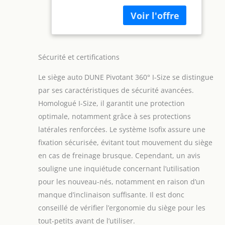
uniquement en dos
jusqu'à 12 ans
route (jusqu’à 4
environ -
ans), afin de faciliter
Groupe
l’installation de
0+/1/2/3 -
votre enfant. Vous
Fixations isofix -
pouvez l’attacher
Protections
Sécurité et certifications
facilement face à
latérales
Le siège auto DUNE Pivotant 360° I-Size se distingue
vous ! SECURITE : Le
siège auto est
par ses caractéristiques de sécurité avancées.
homologué selon la
Homologué I-Size, il garantit une protection
nouvelle norme
optimale, notamment grâce à ses protections
européenne i-Size
latérales renforcées. Le système Isofix assure une
R129, obligatoire
depuis le
fixation sécurisée, évitant tout mouvement du siège
01/09/2023. Il est
en cas de freinage brusque. Cependant, un avis
équipé de
souligne une inquiétude concernant l’utilisation
protections
pour les nouveau-nés, notamment en raison d’un
latérales et d’un
harnais 5 points.
manque d’inclinaison suffisante. Il est donc
EVOLUTIF : Le siège
conseillé de vérifier l’ergonomie du siège pour les
est évolutif il
tout-petits avant de l’utiliser.
convient aux