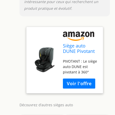
un maximum de
intéressante pour ceux qui recherchent un
confort lors des
produit pratique et évolutif.
siestes et des longs
trajets.
Siège auto
DUNE Pivotant
360° I-Size 40-
PIVOTANT : Le siège
150 cm -
auto DUNE est
Evolutif dès la
pivotant à 360°
naissance
uniquement en dos
jusqu'à 12 ans
route (jusqu’à 4
environ -
ans), afin de faciliter
Groupe
l’installation de
0+/1/2/3 -
votre enfant. Vous
Fixations isofix -
pouvez l’attacher
Protections
Découvrez d’autres sièges auto
facilement face à
latérales