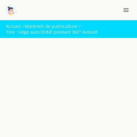
Aller
R
au
e
contenu
c
Accueil
Matériels de puériculture
h
Test : siège auto DUNE pivotant 360° évolutif
e
r
c
h
e
r