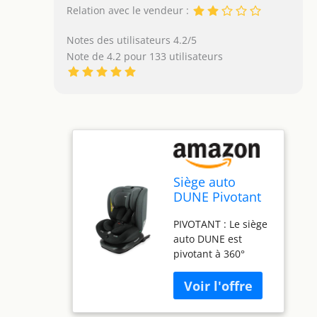
Relation avec le vendeur :
Notes des utilisateurs 4.2/5
Note de 4.2 pour 133 utilisateurs
Siège auto
DUNE Pivotant
360° I-Size 40-
PIVOTANT : Le siège
150 cm -
auto DUNE est
Evolutif dès la
pivotant à 360°
naissance
uniquement en dos
jusqu'à 12 ans
route (jusqu’à 4
environ -
ans), afin de faciliter
Groupe
l’installation de
0+/1/2/3 -