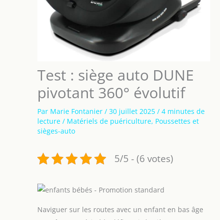
Test : siège auto DUNE
pivotant 360° évolutif
Par
Marie Fontanier
/
30 juillet 2025
/
4 minutes de
lecture
/
Matériels de puériculture
,
Poussettes et
sièges-auto
5/5 - (6 votes)
Naviguer sur les routes avec un enfant en bas âge