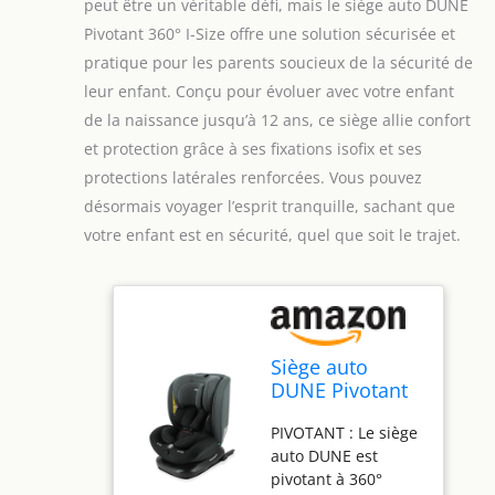
peut être un véritable défi, mais le siège auto DUNE
Pivotant 360° I-Size offre une solution sécurisée et
pratique pour les parents soucieux de la sécurité de
leur enfant. Conçu pour évoluer avec votre enfant
de la naissance jusqu’à 12 ans, ce siège allie confort
et protection grâce à ses fixations isofix et ses
protections latérales renforcées. Vous pouvez
désormais voyager l’esprit tranquille, sachant que
votre enfant est en sécurité, quel que soit le trajet.
Siège auto
DUNE Pivotant
360° I-Size 40-
PIVOTANT : Le siège
150 cm -
auto DUNE est
Evolutif dès la
pivotant à 360°
naissance