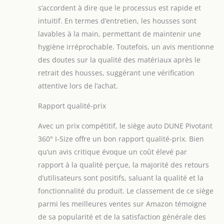
ainsi que de
s’accordent à dire que le processus est rapide et
plusieurs
intuitif. En termes d’entretien, les housses sont
inclinaisons, pour
lavables à la main, permettant de maintenir une
un maximum de
hygiène irréprochable. Toutefois, un avis mentionne
confort lors des
siestes et des longs
des doutes sur la qualité des matériaux après le
trajets.
retrait des housses, suggérant une vérification
attentive lors de l’achat.
Rapport qualité-prix
Avec un prix compétitif, le siège auto DUNE Pivotant
360° I-Size offre un bon rapport qualité-prix. Bien
qu’un avis critique évoque un coût élevé par
rapport à la qualité perçue, la majorité des retours
d’utilisateurs sont positifs, saluant la qualité et la
fonctionnalité du produit. Le classement de ce siège
parmi les meilleures ventes sur Amazon témoigne
de sa popularité et de la satisfaction générale des