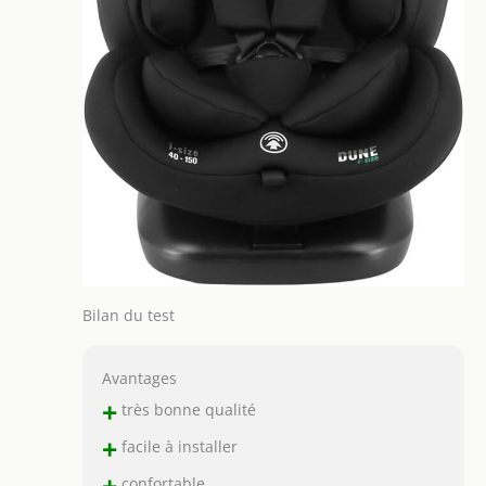
Bilan du test
Avantages
+
très bonne qualité
+
facile à installer
+
confortable