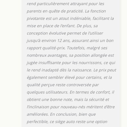
12 ans environ. Plus
rend particulièrement attrayant pour les
besoin de changer
parents en quête de praticité. La fonction
de siège auto !
pivotante est un atout indéniable, facilitant la
IISOFIX: Le DUNE
mise en place de l’enfant. De plus, sa
s’installe grâce aux
fixations isofix + top
conception évolutive permet de l’utiliser
tether afin de
jusqu’à environ 12 ans, assurant ainsi un bon
limiter les erreurs
rapport qualité-prix. Toutefois, malgré ses
d’installation.
nombreux avantages, sa position allongée est
TETIERE : Le siège
est équipé d’une
jugée insuffisante pour les nourrissons, ce qui
têtière réglable en
le rend inadapté dès la naissance. Le prix peut
hauteur afin de
également sembler élevé pour certains, et la
s’adapter à la
qualité perçue reste controversée par
croissance de votre
enfant. CONFORT :
quelques utilisateurs. En termes de confort, il
La DUNE dispose de
obtient une bonne note, mais la sécurité et
coussins amovibles
l’inclinaison pour nouveau-nés méritent d’être
ainsi que de
améliorées. En conclusion, bien que
plusieurs
perfectible, ce siège auto reste une option
inclinaisons, pour