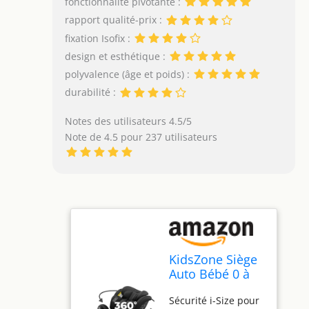
fonctionnalité pivotante :
rapport qualité-prix :
fixation Isofix :
design et esthétique :
polyvalence (âge et poids) :
durabilité :
Notes des utilisateurs 4.5/5
Note de 4.5 pour 237 utilisateurs
KidsZone Siège
Auto Bébé 0 à
36kg - Siege
Sécurité i-Size pour
Auto Isofix 360