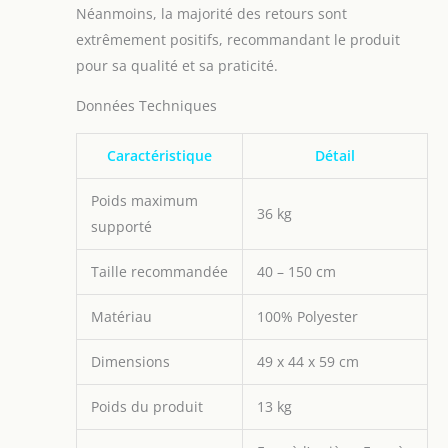
Néanmoins, la majorité des retours sont
siège auto ou que
vous en soyez déjà
extrêmement positifs, recommandant le produit
propriétaire, il suffit
pour sa qualité et sa praticité.
de nous envoyer un
message et nous
Données Techniques
vous répondrons
très rapidement
Caractéristique
Détail
Poids maximum
36 kg
supporté
Taille recommandée
40 – 150 cm
Matériau
100% Polyester
Dimensions
49 x 44 x 59 cm
Poids du produit
13 kg