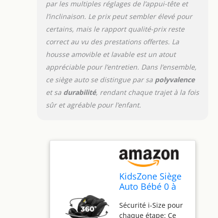
par les multiples réglages de l’appui-tête et
aux épaules de
l’inclinaison. Le prix peut sembler élevé pour
votre enfant
Installation ISOFIX
certains, mais le rapport qualité-prix reste
simple et rapide: Ce
correct au vu des prestations offertes. La
siège-auto est
housse amovible et lavable est un atout
équipé d’un
appréciable pour l’entretien. Dans l’ensemble,
système ISOFIX et
d’un harnais cinq
ce siège auto se distingue par sa
polyvalence
points, garantissant
et sa
durabilité
, rendant chaque trajet à la fois
une installation
sûr et agréable pour l’enfant.
sécurisée et stable
qui réduit les
erreurs de fixation
Housse lavable en
machine: Si vous
souhaitez rafraîchir
le siège auto, vous
KidsZone Siège
pouvez facilement
Auto Bébé 0 à
retirer la housse et
36kg - Siege
la laver en machine
Sécurité i-Size pour
Auto Isofix 360
à 30 degrés Celsius
chaque étape: Ce
Pivotant