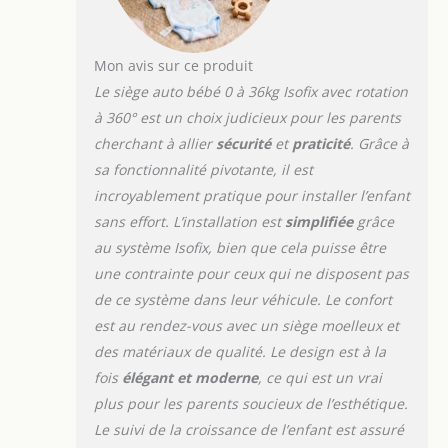
maximal Réglages
précis et
adaptables: Avec
neuf positions pour
Mon avis sur ce produit
le repose-tête et
Le siège auto bébé 0 à 36kg Isofix avec rotation
cinq inclinaisons, ce
à 360° est un choix judicieux pour les parents
siege auto bebe 0 à
cherchant à allier
sécurité
et
praticité
. Grâce à
36 kg isofix grandit
avec votre enfant et
sa fonctionnalité pivotante, il est
s’ajuste
incroyablement pratique pour installer l’enfant
parfaitement à
sans effort. L’installation est
simplifiée
grâce
chaque âge pour
au système Isofix, bien que cela puisse être
une posture
une contrainte pour ceux qui ne disposent pas
ergonomique
Protection latérale
de ce système dans leur véhicule. Le confort
avancée: offre une
est au rendez-vous avec un siège moelleux et
protection latérale
des matériaux de qualité. Le design est à la
renforcée en
fois
élégant et moderne
, ce qui est un vrai
absorbant les chocs
pour une sécurité
plus pour les parents soucieux de l’esthétique.
maximale lors des
Le suivi de la croissance de l’enfant est assuré
impacts, de la tête