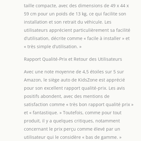
d’un harnais cinq
taille compacte, avec des dimensions de 49 x 44 x
points, garantissant
59 cm pour un poids de 13 kg, ce qui facilite son
une installation
sécurisée et stable
installation et son retrait du véhicule. Les
qui réduit les
utilisateurs apprécient particulièrement sa facilité
erreurs de fixation
d’utilisation, décrite comme « facile à installer » et
Housse lavable en
« très simple d’utilisation. »
machine: Si vous
souhaitez rafraîchir
Rapport Qualité-Prix et Retour des Utilisateurs
le siège auto, vous
pouvez facilement
Avec une note moyenne de 4,5 étoiles sur 5 sur
retirer la housse et
Amazon, le siège auto de KidsZone est apprécié
la laver en machine
à 30 degrés Celsius
pour son excellent rapport qualité-prix. Les avis
Assistance avant et
positifs abondent, avec des mentions de
après l’achat: Nous
satisfaction comme « très bon rapport qualité prix »
accompagnons nos
et « fantastique. » Toutefois, comme pour tout
clients aussi bien
avant qu’après
produit, il y a quelques critiques, notamment
l’achat, que vous
concernant le prix perçu comme élevé par un
envisagiez encore
utilisateur qui le considère « bas de gamme. »
l’achat de notre