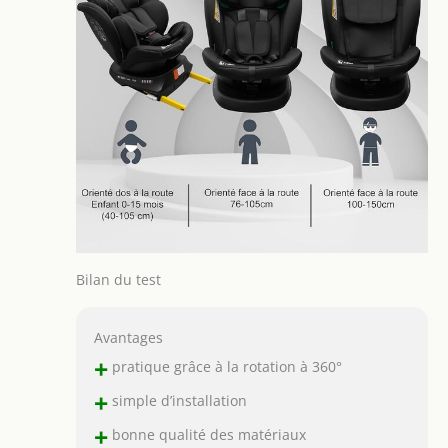
Bilan du test
Avantages
+
pratique grâce à la rotation à 360°
+
simple d’installation
+
bonne qualité des matériaux