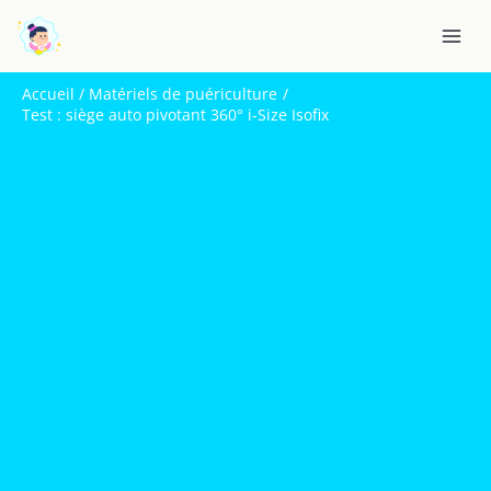
Aller
R
au
e
contenu
c
Accueil
Matériels de puériculture
h
Test : siège auto pivotant 360° i-Size Isofix
e
r
c
h
e
r