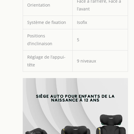
Face à l’arrière, Face à
Orientation
l’avant
Système de fixation
Isofix
Positions
5
d’inclinaison
Réglage de l’appui-
9 niveaux
tête