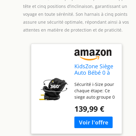
tête et cinq positions d’inclinaison, garantissant un
voyage en toute sérénité. Son harnais à cinq points
assure une sécurité optimale, répondant ainsi à vos
attentes en matière de protection et de praticité.
KidsZone Siège
Auto Bébé 0 à
36kg - Siege
Sécurité i-Size pour
Auto Isofix 360
chaque étape: Ce
Pivotant
siege auto groupe 0
1 2 3 homologué i-
139,99 €
Size protège votre
enfant de 40 à 150
cm, soit de la
naissance à 12 ans,
assurant une