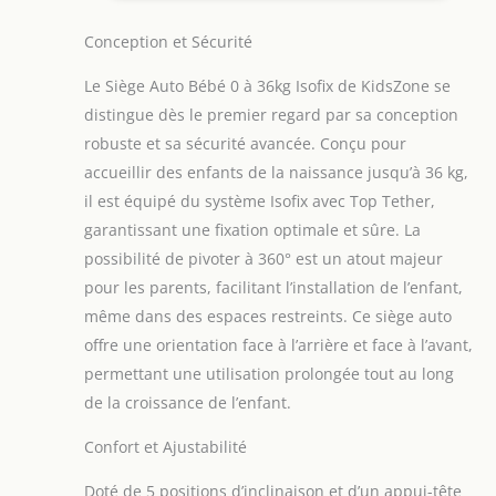
sécurité optimale
Conception et Sécurité
conforme aux
normes les plus
Le Siège Auto Bébé 0 à 36kg Isofix de KidsZone se
strictes Rotation
360° pratique et
distingue dès le premier regard par sa conception
confortable: Grâce à
robuste et sa sécurité avancée. Conçu pour
sa base pivotante à
accueillir des enfants de la naissance jusqu’à 36 kg,
360°, installer votre
il est équipé du système Isofix avec Top Tether,
enfant n’a jamais
été aussi facile, que
garantissant une fixation optimale et sûre. La
ce soit en mode dos
possibilité de pivoter à 360° est un atout majeur
ou face à la route,
pour les parents, facilitant l’installation de l’enfant,
pour un confort
même dans des espaces restreints. Ce siège auto
maximal Réglages
offre une orientation face à l’arrière et face à l’avant,
précis et
adaptables: Avec
permettant une utilisation prolongée tout au long
neuf positions pour
de la croissance de l’enfant.
le repose-tête et
cinq inclinaisons, ce
Confort et Ajustabilité
siege auto bebe 0 à
36 kg isofix grandit
Doté de 5 positions d’inclinaison et d’un appui-tête