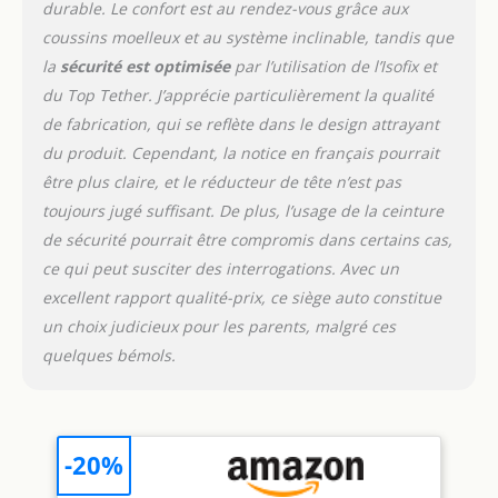
durable. Le confort est au rendez-vous grâce aux
tendue sur un arceau du
coussins moelleux et au système inclinable, tandis que
véhicule à l'aide d'une
sangle à crochet.
la
sécurité est optimisée
par l’utilisation de l’Isofix et
𝐂𝐄𝐈𝐍𝐓𝐔𝐑𝐄𝐒 𝐃𝐄
du Top Tether. J’apprécie particulièrement la qualité
𝐒É𝐂𝐔𝐑𝐈𝐓É 𝐄𝐓 𝐀𝐏𝐏𝐔𝐈𝐄-
de fabrication, qui se reflète dans le design attrayant
𝐓Ê𝐓𝐄 : Avec le harnais
du produit. Cependant, la notice en français pourrait
bien rembourré, la peau
être plus claire, et le réducteur de tête n’est pas
de votre enfant est
protégée de manière
toujours jugé suffisant. De plus, l’usage de la ceinture
optimale contre les
de sécurité pourrait être compromis dans certains cas,
écorchures dues à la
ce qui peut susciter des interrogations. Avec un
ceinture. Ainsi, les
excellent rapport qualité-prix, ce siège auto constitue
blessures de la peau de
votre enfant sont exclues
un choix judicieux pour les parents, malgré ces
en cas d'urgence. Grâce
quelques bémols.
au harnais à 5 points
avec 3 systèmes
d’attache, votre enfant
est toujours bien assis
-20%
dans le siège auto pour
enfant. 𝐐𝐔𝐀𝐓𝐑𝐄