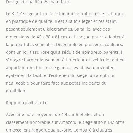
protégée de manière
Design et qualité des matériaux
optimale contre les
écorchures dues à la
Le KIDIZ siège auto allie esthétique et robustesse. Fabriqué
ceinture. Ainsi, les
en plastique de qualité, il est à la fois léger et résistant,
blessures de la peau de
pesant seulement 8 kilogrammes. Sa taille, avec des
votre enfant sont exclues
dimensions de 46 x 38 x 81 cm, est conçue pour s’adapter à
en cas d'urgence. Grâce
la plupart des véhicules. Disponible en plusieurs couleurs,
au harnais à 5 points
avec 3 systèmes
dont un joli tissu rose qui a séduit de nombreux parents, il
d’attache, votre enfant
s’intègre harmonieusement à l’intérieur du véhicule tout en
est toujours bien assis
apportant une touche de gaieté. Les utilisateurs notent
dans le siège auto pour
également la facilité d’entretien du siège, un atout non
enfant. 𝐐𝐔𝐀𝐓𝐑𝐄
𝐑É𝐆𝐋𝐀𝐆𝐄𝐒 𝐃𝐄 𝐏𝐎𝐒𝐈𝐓𝐈𝐎𝐍
négligeable pour faire face aux petits incidents du
: Les côtés du groupe de
quotidien.
sièges pour enfants sont
équipés d'une protection
Rapport qualité-prix
latérale qui garantit une
grande sécurité sur tous
Avec une note moyenne de 4,4 sur 5 étoiles et un
les côtés et protège votre
classement honorable sur Amazon, le siège auto KIDIZ offre
enfant en cas de collision
un excellent rapport qualité-prix. Comparé à d’autres
latérale. Un interrupteur