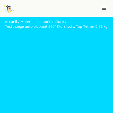
Aller
R
au
e
contenu
c
Accueil
Matériels de puériculture
h
Test : siège auto pivotant 360° Kidiz Isofix Top Tether 0-36 kg
e
r
c
h
e
r