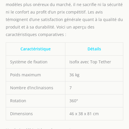
modèles plus onéreux du marché, il ne sacrifie ni la sécurité
situé sous le siège-auto
permet de régler la
ni le confort au profit d’un prix compétitif. Les avis
position allongée du
témoignent d’une satisfaction générale quant à la qualité du
siège. Trois positions
produit et à sa durabilité. Voici un aperçu des
frontales et une position
caractéristiques comparatives :
arrière assurent à votre
enfant une position de
couchage optimale.
Caractéristique
Détails
𝐋𝐀𝐕𝐀𝐁𝐋𝐄 : La housse du
siège-auto de la marque
Système de fixation
Isofix avec Top Tether
KIDIZ est très facilement
détachable et lavable en
Poids maximum
36 kg
machine à 30°C. La coque
en plastique de haute
Nombre d’inclinaisons
7
qualité se nettoie
facilement avec un
Rotation
360°
chiffon humide. L'insert
de réduction Dry-Seat
Dimensions
46 x 38 x 81 cm
respirant assure une
assise confortable. Un
pare-soleil intégré