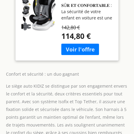
𝐒Û𝐑 𝐄𝐓 𝐂𝐎𝐍𝐅𝐎𝐑𝐓𝐀𝐁𝐋𝐄 :
Siège auto pour
La sécurité de votre
enfant Isofix Top
enfant en voiture est une
Tether | pivotant à
priorité absolue. Avec
360°, groupe
142,80 €
notre siège-auto de la
0/1/2/3, dès la
114,80 €
marque KIDIZ, vous
naissance, de 0 à 36
pouvez transporter votre
kg | Avec pare-
enfant en toute sécurité.
soleil, noir
Notre siège-auto 360°
peut être orienté
perpendiculairement au
Confort et sécurité : un duo gagnant
sens de la marche. Il est
ainsi plus facile
Le siège auto KIDIZ se distingue par son engagement envers
d'installer vos enfants
dans le siège-auto, de les
le confort et la sécurité, deux critères essentiels pour tout
attacher dans le siège, de
parent. Avec son système Isofix et Top Tether, il assure une
les détacher et de les
fixation solide et sécurisée dans le véhicule. Son harnais à 5
récupérer aussi
points garantit un maintien optimal de l’enfant, même lors
facilement une fois le
trajet terminé. 𝐈𝐒𝐎𝐅𝐈𝐗 𝐞𝐭
de trajets mouvementés. Les avis soulignent unanimement
𝐓𝐎𝐏 𝐓𝐄𝐓𝐇𝐄𝐑 : ISOFIX est
le confort du siège, grâce à ses coussins bien rembourrés