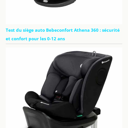
Test du siège auto Bebeconfort Athena 360 : sécurité
et confort pour les 0-12 ans