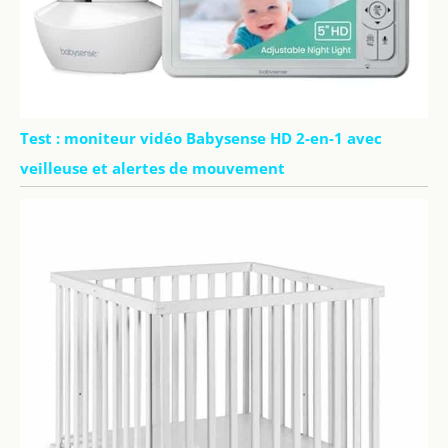
Test : moniteur vidéo Babysense HD 2-en-1 avec
veilleuse et alertes de mouvement