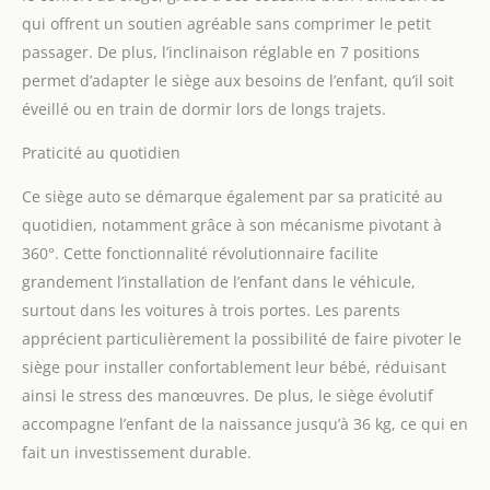
un système de fixation
qui offrent un soutien agréable sans comprimer le petit
standardisé pour les
passager. De plus, l’inclinaison réglable en 7 positions
sièges d’enfants, dans
lequel deux attaches
permet d’adapter le siège aux besoins de l’enfant, qu’il soit
métalliques (points de
éveillé ou en train de dormir lors de longs trajets.
fixation ISOFIX) sont
ancrées dans le siège
Praticité au quotidien
auto. Top Tether est une
fixation pour une sécurité
Ce siège auto se démarque également par sa praticité au
optimale de la tête. Pour
quotidien, notamment grâce à son mécanisme pivotant à
ce faire, la partie
360°. Cette fonctionnalité révolutionnaire facilite
supérieure de la coque
grandement l’installation de l’enfant dans le véhicule,
du siège est fixée et
tendue sur un arceau du
surtout dans les voitures à trois portes. Les parents
véhicule à l'aide d'une
apprécient particulièrement la possibilité de faire pivoter le
sangle à crochet.
siège pour installer confortablement leur bébé, réduisant
𝐂𝐄𝐈𝐍𝐓𝐔𝐑𝐄𝐒 𝐃𝐄
ainsi le stress des manœuvres. De plus, le siège évolutif
𝐒É𝐂𝐔𝐑𝐈𝐓É 𝐄𝐓 𝐀𝐏𝐏𝐔𝐈𝐄-
accompagne l’enfant de la naissance jusqu’à 36 kg, ce qui en
𝐓Ê𝐓𝐄 : Avec le harnais
bien rembourré, la peau
fait un investissement durable.
de votre enfant est