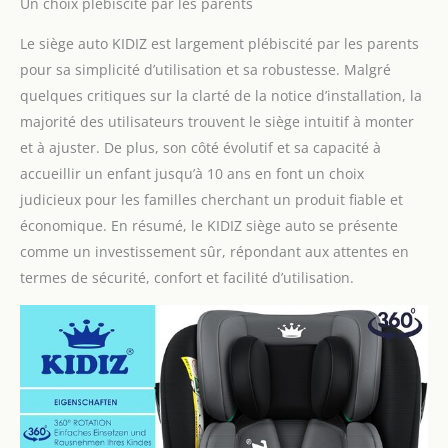
Un choix plébiscité par les parents
protège votre enfant des
rayons du soleil pendant
Le siège auto KIDIZ est largement plébiscité par les parents
les chaudes journées
pour sa simplicité d’utilisation et sa robustesse. Malgré
d'été et transforme ainsi
les longs trajets en un
quelques critiques sur la clarté de la notice d’installation, la
voyage agréable.
majorité des utilisateurs trouvent le siège intuitif à monter
et à ajuster. De plus, son côté évolutif et sa capacité à
accueillir un enfant jusqu’à 10 ans en font un choix
judicieux pour les familles cherchant un produit fiable et
économique. En résumé, le KIDIZ siège auto se présente
comme un investissement sûr, répondant aux attentes en
termes de sécurité, confort et facilité d’utilisation.