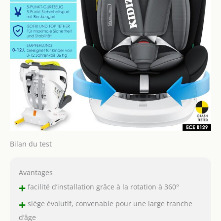
Bilan du test
Avantages
+
facilité d’installation grâce à la rotation à 360°
+
siège évolutif, convenable pour une large tranche
d’âge