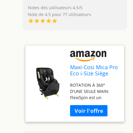
Notes des utilisateurs 4.5/5
Note de 4.5 pour 77 utilisateurs
Maxi-Cosi Mica Pro
Eco i-Size Siège
Auto pivotant 360°,
ROTATION À 360°
0-4 ans (40-105
D'UNE SEULE MAIN:
cm), ClimaFlow,
FlexiSpin est un
Protection G-CELL
système de rotation
contre chocs
intelligent intégré qui
latéraux, Tissus
permet de tourner
100 % recyclés,
facilement les sièges
appui-tête
auto à 360° d'une seule
réglable, ISOFIX,