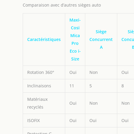
Comparaison avec d’autres sièges auto
Maxi-
Cosi
Siège
Si
Mica
Caractéristiques
Concurrent
Concu
Pro
A
Eco i-
Size
Rotation 360°
Oui
Non
Oui
Inclinaisons
11
5
8
Matériaux
Oui
Non
Non
recyclés
ISOFIX
Oui
Oui
Oui
Protection G-