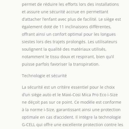
respirante pour
permet de réduire les efforts lors des installations
améliorer la circulation
et assure une sécurité accrue en permettant
de l’air et maintenir en
d’attacher l’enfant avec plus de facilité. Le siège est
permanence une
également doté de 11 inclinaisons différentes,
température optimale
pour votre enfant.
offrant ainsi un confort optimal pour les longues
PROTECTION CONTRE
siestes lors des trajets prolongés. Les utilisateurs
LES CHOCS LATÉRAUX
soulignent la qualité des matériaux utilisés,
G-CELL 2.0 : Ajoute une
notamment le tissu doux et respirant, bien qu’il
protection maximale
intégrée avec une
puisse parfois favoriser la transpiration.
absorption améliorée
Technologie et sécurité
des chocs en 3D sous
plusieurs angles pour
La sécurité est un critère essentiel pour le choix
assurer la sécurité de
votre enfant. INSTALLER
d’un siège auto et le Maxi-Cosi Mica Pro Eco i-Size
FACILEMENT VOTRE
ne déçoit pas sur ce point. Ce modèle est conforme
ENFANT: Le système de
à la norme i-Size, garantissant ainsi une protection
harnais Easy-In porte
optimale en cas d’accident. Il intègre la technologie
bien son nom. Le
harnais de sécurité à 5
G-CELL qui offre une excellente protection contre les