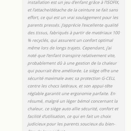
installation est un jeu d’enfant grâce à l’ISOFIX,
assurer la sécurité de
et l’attache/détache de la ceinture se fait sans
votre enfant. INSTALLER
effort, ce qui est un vrai soulagement pour les
FACILEMENT VOTRE
ENFANT: Le système de
parents pressés. J’apprécie l’excellente qualité
harnais Easy-In porte
des tissus, fabriqués à partir de matériaux 100
bien son nom. Le
% recyclés, qui assurent un confort optimal
harnais de sécurité à 5
même lors de longs trajets. Cependant, j’ai
points est spécialement
conçu pour vous
noté que l’enfant transpire relativement vite,
permettre d'installer et
probablement dû à une gestion de la chaleur
de sortir votre tout-petit
qui pourrait être améliorée. Le siège offre une
de la voiture
sécurité maximale avec sa protection G-CELL
rapidement et
facilement. TISSUS 100
contre les chocs latéraux, et son appui-tête
% RECYCLÉS : la housse
réglable garantit une ergonomie parfaite. En
du siège est conçue
résumé, malgré un léger bémol concernant la
avec Eco Care,
chaleur, ce siège auto allie sécurité, confort et
composée à 100 % de
facilité d’utilisation, ce qui en fait un choix
tissus recyclés. Elle se
retire facilement et est
judicieux pour les parents soucieux du bien-
lavable en machine.