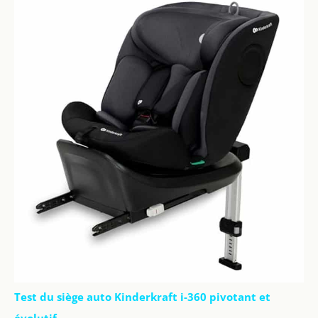
Test du siège auto Kinderkraft i-360 pivotant et
évolutif