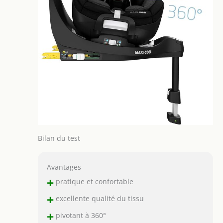
Bilan du test
Avantages
+
pratique et confortable
+
excellente qualité du tissu
+
pivotant à 360°