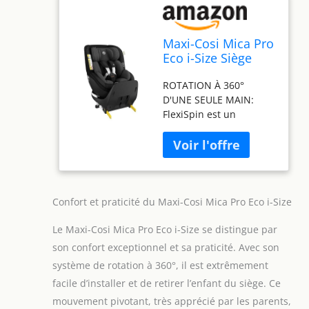
Maxi-Cosi Mica Pro
Eco i-Size Siège
Auto pivotant 360°,
ROTATION À 360°
0-4 ans (40-105
D'UNE SEULE MAIN:
cm), ClimaFlow,
FlexiSpin est un
Protection G-CELL
système de rotation
contre chocs
intelligent intégré qui
latéraux, Tissus
permet de tourner
100 % recyclés,
facilement les sièges
appui-tête
auto à 360° d'une seule
réglable, ISOFIX,
main, ce qui facilite
Authentic Black
Confort et praticité du Maxi-Cosi Mica Pro Eco i-Size
l'installation et la sortie
Le Maxi-Cosi Mica Pro Eco i-Size se distingue par
de votre enfant.
TECHNOLOGIE
son confort exceptionnel et sa praticité. Avec son
CLIMAFLOW: Doté de
système de rotation à 360°, il est extrêmement
vastes panneaux de
facile d’installer et de retirer l’enfant du siège. Ce
ventilation ClimaFlow
mouvement pivotant, très apprécié par les parents,
optimisés et de mousse