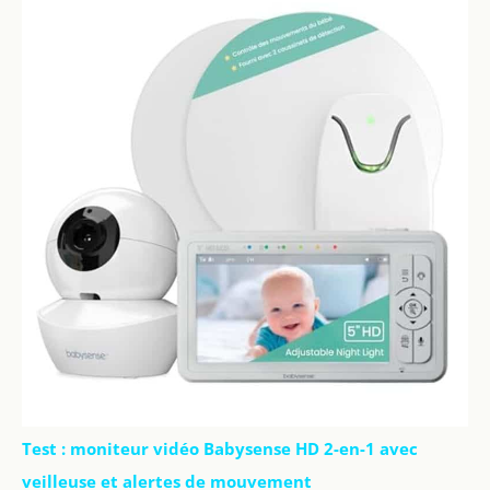
Test : moniteur vidéo Babysense HD 2-en-1 avec
veilleuse et alertes de mouvement