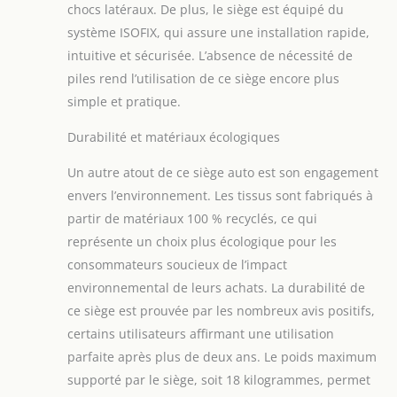
points est spécialement
chocs latéraux. De plus, le siège est équipé du
conçu pour vous
système ISOFIX, qui assure une installation rapide,
permettre d'installer et
intuitive et sécurisée. L’absence de nécessité de
de sortir votre tout-petit
de la voiture
piles rend l’utilisation de ce siège encore plus
rapidement et
simple et pratique.
facilement. TISSUS 100
% RECYCLÉS : la housse
Durabilité et matériaux écologiques
du siège est conçue
avec Eco Care,
Un autre atout de ce siège auto est son engagement
composée à 100 % de
envers l’environnement. Les tissus sont fabriqués à
tissus recyclés. Elle se
partir de matériaux 100 % recyclés, ce qui
retire facilement et est
représente un choix plus écologique pour les
lavable en machine.
consommateurs soucieux de l’impact
environnemental de leurs achats. La durabilité de
ce siège est prouvée par les nombreux avis positifs,
certains utilisateurs affirmant une utilisation
parfaite après plus de deux ans. Le poids maximum
supporté par le siège, soit 18 kilogrammes, permet