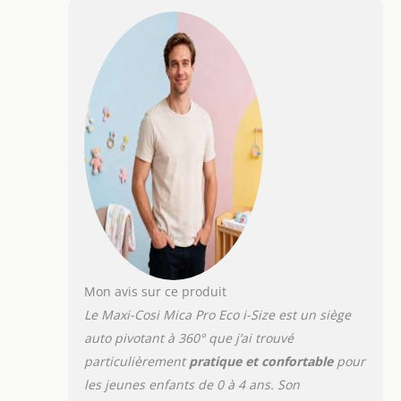
main, ce qui facilite
Authentic Black
l'installation et la sortie
de votre enfant.
TECHNOLOGIE
CLIMAFLOW: Doté de
vastes panneaux de
ventilation ClimaFlow
optimisés et de mousse
respirante pour
améliorer la circulation
de l’air et maintenir en
permanence une
température optimale
pour votre enfant.
PROTECTION CONTRE
LES CHOCS LATÉRAUX
Mon avis sur ce produit
G-CELL 2.0 : Ajoute une
Le Maxi-Cosi Mica Pro Eco i-Size est un siège
protection maximale
auto pivotant à 360° que j’ai trouvé
intégrée avec une
particulièrement
pratique et confortable
pour
absorption améliorée
des chocs en 3D sous
les jeunes enfants de 0 à 4 ans. Son
plusieurs angles pour