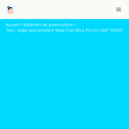
Aller
R
au
e
contenu
c
Accueil
Matériels de puériculture
h
Test : siège auto pivotant Maxi-Cosi Mica Pro Eco 360° ISOFIX
e
r
c
h
e
r