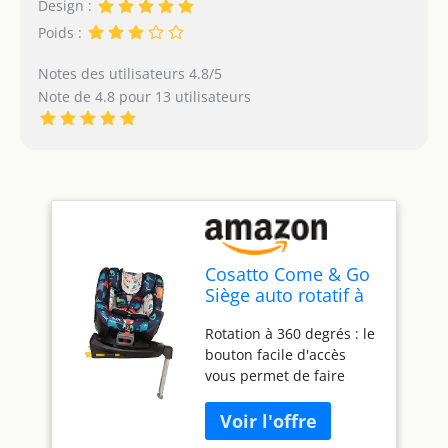
Design :
Poids :
Notes des utilisateurs 4.8/5
Note de 4.8 pour 13 utilisateurs
Cosatto Come & Go
Siège auto rotatif à
360° – 0-4 ans (0-
Rotation à 360 degrés : le
105 cm), iSize,
bouton facile d'accès
ISOFIX, protection
vous permet de faire
contre les chocs
pivoter le siège de
latéraux, anti-fuite,
voiture à 360 degrés. Fini
face arrière étendue
les étirements lorsque
(D est pour