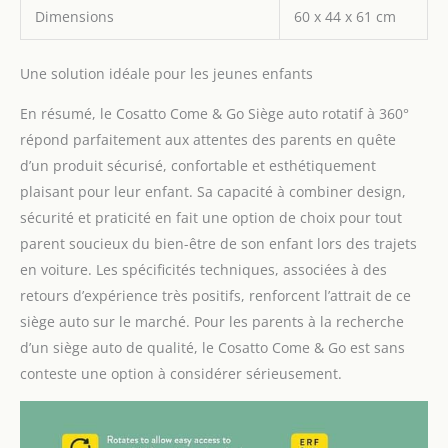
pourrait généralement
Dimensions
60 x 44 x 61 cm
glisser ses bras. Confort :
le harnais de sécurité à 5
points offre une sécurité
Une solution idéale pour les jeunes enfants
supplémentaire en cas
de collision en
En résumé, le Cosatto Come & Go Siège auto rotatif à 360°
répartissant les forces
répond parfaitement aux attentes des parents en quête
sur les parties les plus
d’un produit sécurisé, confortable et esthétiquement
fortes du corps. Les
plaisant pour leur enfant. Sa capacité à combiner design,
coussinets de poitrine
sécurité et praticité en fait une option de choix pour tout
offrent un confort tout en
réduisant les
parent soucieux du bien-être de son enfant lors des trajets
mouvements de votre
en voiture. Les spécificités techniques, associées à des
enfant. Avec une fonction
retours d’expérience très positifs, renforcent l’attrait de ce
d'inclinaison facile
siège auto sur le marché. Pour les parents à la recherche
d'accès à une main, il est
facile d'obtenir la
d’un siège auto de qualité, le Cosatto Come & Go est sans
meilleure position assise.
conteste une option à considérer sérieusement.
Le harnais astucieux à
une main et l'appui-tête
réglable dispose de cinq