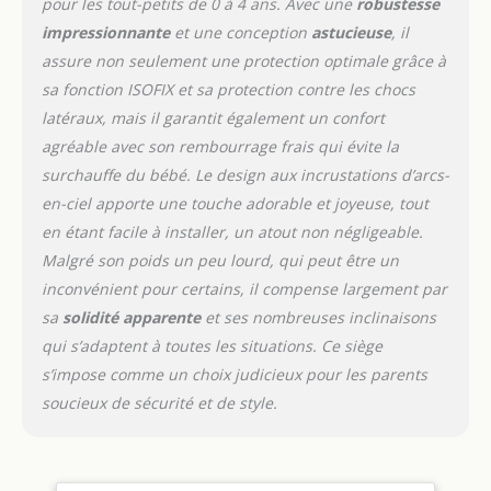
pour les tout-petits de 0 à 4 ans. Avec une
robustesse
force sur une zone
beaucoup plus grande
impressionnante
et une conception
astucieuse
, il
du dos, ce qui exerce
assure non seulement une protection optimale grâce à
moins de pression sur la
sa fonction ISOFIX et sa protection contre les chocs
tête, le cou et la colonne
latéraux, mais il garantit également un confort
vertébrale. Ce siège auto
a subi de nombreux tests
agréable avec son rembourrage frais qui évite la
de sécurité et de collision
surchauffe du bébé. Le design aux incrustations d’arcs-
dans le cadre de la
en-ciel apporte une touche adorable et joyeuse, tout
dernière norme R129/i-
en étant facile à installer, un atout non négligeable.
Size. Sécurité et
protection IOSFIX : le
Malgré son poids un peu lourd, qui peut être un
siège profilé a des points
inconvénient pour certains, il compense largement par
de fixation ISOFIX
sa
solidité apparente
et ses nombreuses inclinaisons
sécurisés et une
qui s’adaptent à toutes les situations. Ce siège
construction absorbant la
force. Les indicateurs de
s’impose comme un choix judicieux pour les parents
sécurité faciles à lire sur
soucieux de sécurité et de style.
le siège et le pied de
support confirment
l'installation correcte
pour votre tranquillité