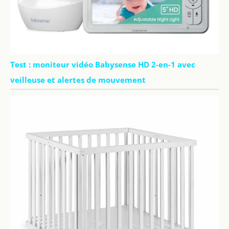
Test : moniteur vidéo Babysense HD 2-en-1 avec
veilleuse et alertes de mouvement