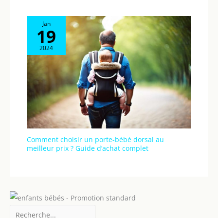
de régler simultanément
la position du harnais et
de l'appui-tête sans avoir
Jan
19
besoin de remettre à
l'attache
2024
Comment choisir un porte-bébé dorsal au
meilleur prix ? Guide d’achat complet