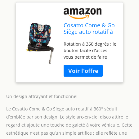
Cosatto Come & Go
Siège auto rotatif à
360° – 0-4 ans (0-
Rotation à 360 degrés : le
105 cm), iSize,
bouton facile d'accès
ISOFIX, protection
vous permet de faire
contre les chocs
pivoter le siège de
latéraux, anti-fuite,
voiture à 360 degrés. Fini
face arrière étendue
les étirements lorsque
(D est pour
vous soulevez votre bébé
dinosaure)
ou sécurisez le harnais.
Come and Go i-Size
Un design attrayant et fonctionnel
Rotate se verrouille
Le Cosatto Come & Go Siège auto rotatif à 360° séduit
facilement en position
pour la direction de
d’emblée par son design. Le style arc-en-ciel disco attire le
déplacement requise et
regard et ajoute une touche de gaieté à votre véhicule. Cette
passe en douceur de
esthétique n’est pas qu’un simple artifice ; elle reflète une
l'arrière vers l'avant.