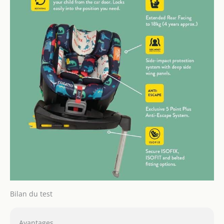
positions et vous permet
de régler simultanément
la position du harnais et
de l'appui-tête sans avoir
besoin de remettre à
l'attache
Bilan du test
Avantages