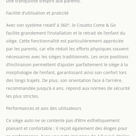
dernière norme R129/i-
une tranquillité d’esprit aux parents.
Size. Sécurité et
Facilité d’utilisation et praticité
protection IOSFIX : le
siège profilé a des points
Avec son système rotatif à 360°, le Cosatto Come & Go
de fixation ISOFIX
sécurisés et une
facilite grandement l’installation et le retrait de l’enfant du
construction absorbant la
siège. Cette fonctionnalité est particulièrement appréciée
force. Les indicateurs de
par les parents, car elle réduit les efforts physiques souvent
sécurité faciles à lire sur
nécessaires avec les sièges traditionnels. Les onze positions
le siège et le pied de
support confirment
d’inclinaison permettent d’ajuster parfaitement le siège à la
l'installation correcte
morphologie de l’enfant, garantissant ainsi son confort lors
pour votre tranquillité
des longs trajets. De plus, son orientation face à l’arrière,
d'esprit. La jambe
recommandée jusqu’à 4 ans, répond aux normes de sécurité
d'appui offre une
stabilité supplémentaire,
les plus strictes.
en utilisant le plancher
Performances et avis des utilisateurs
du véhicule et réduira la
rotation vers l'avant en
Ce siège auto ne se contente pas d’être esthétiquement
cas de collision.
Protection contre les
plaisant et confortable ; il reçoit également des éloges pour
chocs latéraux – Come