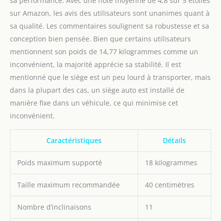
sa performance. Avec une note moyenne de 4,8 sur 5 étoiles
and Go i Size dispose
sur Amazon, les avis des utilisateurs sont unanimes quant à
d'un SIPS (système de
sa qualité. Les commentaires soulignent sa robustesse et sa
protection contre les
chocs latéraux) pour
conception bien pensée. Bien que certains utilisateurs
absorber les forces en
mentionnent son poids de 14,77 kilogrammes comme un
cas de collision latérale.
inconvénient, la majorité apprécie sa stabilité. Il est
Les panneaux latéraux
mentionné que le siège est un peu lourd à transporter, mais
profonds et les
dans la plupart des cas, un siège auto est installé de
doublures rembourrées
en mousse absorbant
manière fixe dans un véhicule, ce qui minimise cet
l'énergie offrent une
inconvénient.
protection
supplémentaire contre
Caractéristiques
Détails
les chocs latéraux. Il
dispose également d'un
Poids maximum supporté
18 kilogrammes
système exclusif anti-
évasion à 5 points plus.
Le système 5 points plus
Taille maximum recommandée
40 centimètres
est fixé au harnais. Il
réduit l'espace dans
Nombre d’inclinaisons
11
lequel votre enfant