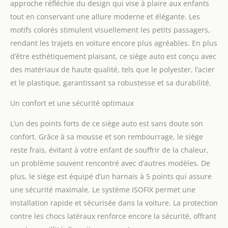
approche réfléchie du design qui vise à plaire aux enfants
Orientation arrière
étendue (ERF) – i-Size
tout en conservant une allure moderne et élégante. Les
Come & Go i-Size
motifs colorés stimulent visuellement les petits passagers,
Rotation est ERF à 105 cm
rendant les trajets en voiture encore plus agréables. En plus
(environ 4 ans et
d’être esthétiquement plaisant, ce siège auto est conçu avec
grandira avec votre
enfant pour une sécurité
des matériaux de haute qualité, tels que le polyester, l’acier
prolongée. ERF est
et le plastique, garantissant sa robustesse et sa durabilité.
recommandé car dans
une collision avant, les
Un confort et une sécurité optimaux
sièges orientés vers
l'arrière répartissent la
L’un des points forts de ce siège auto est sans doute son
force sur une zone
confort. Grâce à sa mousse et son rembourrage, le siège
beaucoup plus grande
reste frais, évitant à votre enfant de souffrir de la chaleur,
du dos, ce qui exerce
un problème souvent rencontré avec d’autres modèles. De
moins de pression sur la
tête, le cou et la colonne
plus, le siège est équipé d’un harnais à 5 points qui assure
vertébrale. Ce siège auto
une sécurité maximale. Le système ISOFIX permet une
a subi de nombreux tests
installation rapide et sécurisée dans la voiture. La protection
de sécurité et de collision
contre les chocs latéraux renforce encore la sécurité, offrant
dans le cadre de la