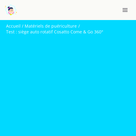
Aller
R
au
e
contenu
c
Accueil
Matériels de puériculture
h
Test : siège auto rotatif Cosatto Come & Go 360°
e
r
c
h
e
r