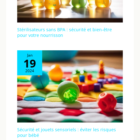
glisser ses bras. Confort :
le harnais de sécurité à 5
points offre une sécurité
supplémentaire en cas
Stérilisateurs sans BPA : sécurité et bien-être
de collision en
pour votre nourrisson
répartissant les forces
sur les parties les plus
fortes du corps. Les
Jan
coussinets de poitrine
19
offrent un confort tout en
réduisant les
2024
mouvements de votre
enfant. Avec une fonction
d'inclinaison facile
d'accès à une main, il est
facile d'obtenir la
meilleure position assise.
Le harnais astucieux à
une main et l'appui-tête
réglable dispose de cinq
Sécurité et jouets sensoriels : éviter les risques
pour bébé
positions et vous permet