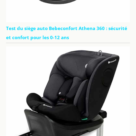
Test du siège auto Bebeconfort Athena 360 : sécurité
et confort pour les 0-12 ans