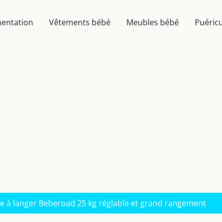
mentation
Vêtements bébé
Meubles bébé
Puéricu
ble à langer Beberoad 25 kg réglable et grand rangement