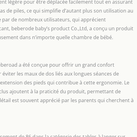
ment légère pour être déplacée facilement tout en assurant
s de piles, ce qui simplifie d’autant plus son utilisation au
ée par de nombreux utilisateurs, qui apprécient
icant, beberode baby’s product Co.,Ltd, a conçu un produit
eusement dans n’importe quelle chambre de bébé.
Beberoad a été conçue pour offrir un grand confort
ur éviter les maux de dos liés aux longues séances de
extension des pieds qui contribue à cette ergonomie. Le
lus ajoutent à la praticité du produit, permettant de
détail est souvent apprécié par les parents qui cherchent à
ssement de 86 dans la catégorie des tables à langer sur