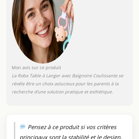
COMPARTIMENTS EN
TISSU : en dessous du
plan à langer, se
trouve 2
compartiments en
toile suspendus pour
garder le matériel
nécessaire pour les
soins de bébé à
portée de main
Mon avis sur ce produit
ESPACE DE BAIN ET
La Roba Table à Langer avec Baignoire Coulissante se
CHANGE SÛR : la
révèle être un choix astucieux pour les parents à la
combinaison
baignoire avec table à
recherche d’une solution pratique et esthétique.
langer est conforme
aux normes de
sécurité actuelles EN
12221-
1+2:2008+A1:2013 -
Pensez à ce produit si vos critères
les bords surélevés
du matelas assurent
principaux sont la stabilité et le design.