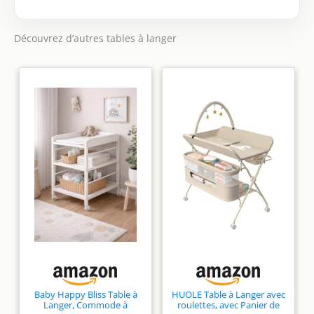
matelas à langer
inclus est hydrofuge,
revêtu de PU, sans
Découvrez d’autres tables à langer
phtalate et doux pour
la peau du bébé -
Convient aux bébés
dès la naissance
jusqu'à 12 mois 2
COMPARTIMENTS EN
TISSU : en dessous du
plan à langer, se
trouve 2
compartiments en
toile suspendus pour
garder le matériel
nécessaire pour les
soins de bébé à
portée de main
ESPACE DE BAIN ET
CHANGE SÛR : la
Baby Happy Bliss Table à
HUOLE Table à Langer avec
combinaison
Langer, Commode à
roulettes, avec Panier de
baignoire avec table à