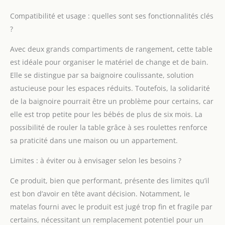
DIMENSIONS : L 56 x P
83 x H 100 cm ; Surface
Compatibilité et usage : quelles sont ses fonctionnalités clés
à langer : L 51 x P 83 cm
?
; Hauteur de change :
94 cm, Capacité max :
Avec deux grands compartiments de rangement, cette table
11 Kg ; Matières :
est idéale pour organiser le matériel de change et de bain.
contreplaqué,
baignoire en plastique,
Elle se distingue par sa baignoire coulissante, solution
rembourrage : molleton
astucieuse pour les espaces réduits. Toutefois, la solidarité
de polyester
de la baignoire pourrait être un problème pour certains, car
elle est trop petite pour les bébés de plus de six mois. La
possibilité de rouler la table grâce à ses roulettes renforce
sa praticité dans une maison ou un appartement.
Limites : à éviter ou à envisager selon les besoins ?
Ce produit, bien que performant, présente des limites qu’il
est bon d’avoir en tête avant décision. Notamment, le
matelas fourni avec le produit est jugé trop fin et fragile par
certains, nécessitant un remplacement potentiel pour un