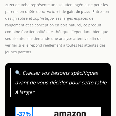
2EN1
de Roba représente une solution ingénieuse pour les
parents en quête de
praticité
et de
gain de place
. Entre son
design sobre et
sophistiqué
, ses larges espaces de
rangement et sa conception en bois naturel, ce produit
combine fonctionnalité et esthétique. Cependant, bien que
séduisante, elle demande une analyse attentive afin de
vérifier si elle répond réellement à toutes les attentes des
jeunes parents.
Évaluer vos besoins spécifiques
avant de vous décider pour cette table
à langer.
-37%