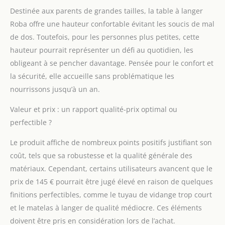
bébés dès la naissance
Destinée aux parents de grandes tailles, la table à langer
jusqu'à 12 mois 2
Roba offre une hauteur confortable évitant les soucis de mal
COMPARTIMENTS EN
TISSU : en dessous du
de dos. Toutefois, pour les personnes plus petites, cette
plan à langer, se trouve
hauteur pourrait représenter un défi au quotidien, les
2 compartiments en
obligeant à se pencher davantage. Pensée pour le confort et
toile suspendus pour
la sécurité, elle accueille sans problématique les
garder le matériel
nécessaire pour les
nourrissons jusqu’à un an.
soins de bébé à portée
de main ESPACE DE
Valeur et prix : un rapport qualité-prix optimal ou
BAIN ET CHANGE SÛR :
perfectible ?
la combinaison
baignoire avec table à
Le produit affiche de nombreux points positifs justifiant son
langer est conforme
coût, tels que sa robustesse et la qualité générale des
aux normes de sécurité
matériaux. Cependant, certains utilisateurs avancent que le
actuelles EN 12221-
prix de 145 € pourrait être jugé élevé en raison de quelques
1+2:2008+A1:2013 - les
bords surélevés du
finitions perfectibles, comme le tuyau de vidange trop court
matelas assurent plus
et le matelas à langer de qualité médiocre. Ces éléments
de sécurité
doivent être pris en considération lors de l’achat.