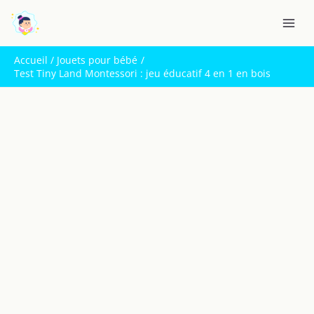
Aller
R
au
e
contenu
c
Accueil
Jouets pour bébé
h
Test Tiny Land Montessori : jeu éducatif 4 en 1 en bois
e
r
c
h
e
r