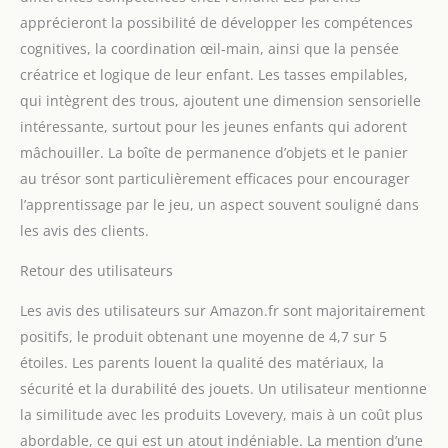
les gobelets empilables
apprécieront la possibilité de développer les compétences
les uns dans les autres,
cognitives, la coordination œil-main, ainsi que la pensée
tandis que le puzzle
miroir améliore la
créatrice et logique de leur enfant. Les tasses empilables,
perception de soi et
qui intègrent des trous, ajoutent une dimension sensorielle
l'exploration visuelle,
intéressante, surtout pour les jeunes enfants qui adorent
jetant les bases de la
mâchouiller. La boîte de permanence d’objets et le panier
croissance cognitive.
Sécurité et longévité : la
au trésor sont particulièrement efficaces pour encourager
sécurité et le bien-être
l’apprentissage par le jeu, un aspect souvent souligné dans
de votre enfant sont
les avis des clients.
notre priorité absolue.
C'est pourquoi notre jeu
Retour des utilisateurs
est fabriqué avec
beaucoup d'amour à
Les avis des utilisateurs sur Amazon.fr sont majoritairement
partir de matériaux
positifs, le produit obtenant une moyenne de 4,7 sur 5
durables pour que
étoiles. Les parents louent la qualité des matériaux, la
chaque session de jeu
soit sûre et amusante.
sécurité et la durabilité des jouets. Un utilisateur mentionne
Vous pouvez être
la similitude avec les produits Lovevery, mais à un coût plus
tranquille en sachant
abordable, ce qui est un atout indéniable. La mention d’une