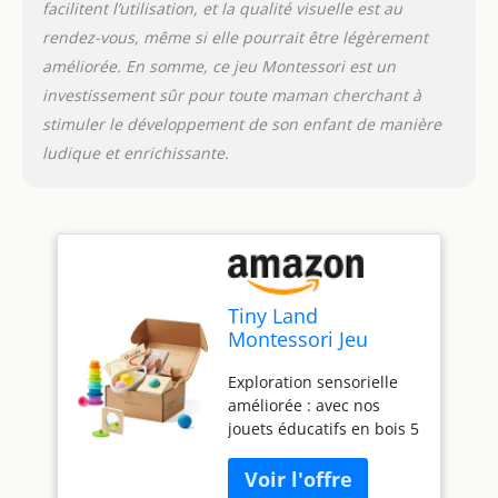
facilitent l’utilisation, et la qualité visuelle est au
beaucoup d'amour à
partir de matériaux
rendez-vous, même si elle pourrait être légèrement
durables pour que
améliorée. En somme, ce jeu Montessori est un
chaque session de jeu
investissement sûr pour toute maman cherchant à
soit sûre et amusante.
stimuler le développement de son enfant de manière
Vous pouvez être
ludique et enrichissante.
tranquille en sachant
que votre petit explore et
apprend avec des
matériaux sûrs pour lui
et l'environnement.
Principes Montessori : ce
kit a été développé avec
Tiny Land
la participation d'experts
Montessori Jeu
de Montessori et suit les
Bébés 7-9 Mois Kit
principes
Exploration sensorielle
Sensoriel - Jouets
d'apprentissage
améliorée : avec nos
Éducatifs Bois 5 en
pratique,
jouets éducatifs en bois 5
1 avec Boîte
d'indépendance et de
en 1, les bébés peuvent
Permanence Objet,
découverte de soi. Avec
s'immerger dans un
Balle Sensorielle,
des activités