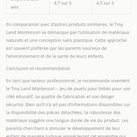
4,7 sur 5
4,5 sur 5
encourage leur
avis
croissance et leur
curiosité. Conseil
d'experts : notre
En comparaison avec d’autres produits similaires, le Tiny
ensemble de jouets
Land Montessori se démarque par l’utilisation de matériaux
comprend un guide
naturels et une conception sans plastique. Cette approche
éducatif inspiré de
est souvent préférée par les parents soucieux de
Montessori développé en
l’environnement et de la santé de leurs enfants.
collaboration avec des
experts du
Conclusion et recommandation
développement de
l'enfant. Cette ressource
En tant que testeur professionnel, je recommande vivement
précieuse offre des
conseils, des activités et
le Tiny Land Montessori – Jeu de jouets pour bébés pour son
des connaissances pour
côté éducatif, sa qualité de fabrication et son design
aider les parents à
sécurisé. Bien qu’il n’y ait pas d’informations disponibles sur
promouvoir la croissance
la disponibilité des pièces détachées, la robustesse des
et le développement de
matériaux suggère une longue durée de vie du produit. Les
leur bébé à cette étape
cruciale.
parents cherchant à stimuler le développement de leur
enfant de manière ludique apprécieront cet ensemble qui