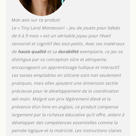
pour promouvoir les
compétences cognitives
telles que la résolution
Mon avis sur ce produit
de problèmes et
Le « Tiny Land Montessori – Jeu de jouets pour bébés
l'imagination spatiale.
de 6 à 9 mois » est un véritable joyau pour l’éveil
Les bébés apprécieront
sensoriel et cognitif des tout-petits. Avec ses matériaux
d'empiler et de mettre
les gobelets empilables
de
haute qualité
et sa
durabilité
exemplaire, ce jeu se
les uns dans les autres,
distingue par sa conception sûre et attrayante,
tandis que le puzzle
encourageant un apprentissage ludique et interactif.
miroir améliore la
Les tasses empilables en silicone sont non seulement
perception de soi et
l'exploration visuelle,
pratiques, mais elles ajoutent une dimension tactile
jetant les bases de la
précieuse pour le développement de la coordination
croissance cognitive.
œil-main. Malgré son prix légèrement élevé et la
Sécurité et longévité : la
présence d’un livre en anglais, ce produit compense
sécurité et le bien-être
de votre enfant sont
largement par la richesse éducative qu’il offre, aidant à
notre priorité absolue.
développer des compétences essentielles comme la
C'est pourquoi notre jeu
pensée logique et la motricité. Les instructions claires
est fabriqué avec