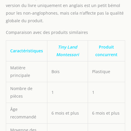
que votre petit explore et
version du livre uniquement en anglais est un petit bémol
apprend avec des
matériaux sûrs pour lui
pour les non-anglophones, mais cela n’affecte pas la qualité
et l'environnement.
globale du produit.
Principes Montessori : ce
kit a été développé avec
Comparaison avec des produits similaires
la participation d'experts
de Montessori et suit les
Tiny Land
Produit
principes
Caractéristiques
Montessori
concurrent
d'apprentissage
pratique,
Matière
d'indépendance et de
Bois
Plastique
découverte de soi. Avec
principale
des activités
passionnantes qui
Nombre de
1
1
favorisent les
pièces
compétences motrices, la
perception, la
Âge
communication et la
6 mois et plus
6 mois et plus
recommandé
pensée logique, nous
créons un
environnement qui
Moyenne des