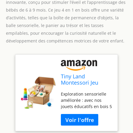
innovante, conçu pour stimuler l’éveil et l’apprentissage des
bébés de 6 à 9 mois. Ce jeu 4 en 1 en bois offre une variété
d’activités, telles que la boîte de permanence d’objets, la
balle sensorielle, le panier au trésor et les tasses
empilables, pour encourager la curiosité naturelle et le
développement des compétences motrices de votre enfant.
Tiny Land
Montessori Jeu
Bébés 7-9 Mois Kit
Exploration sensorielle
Sensoriel - Jouets
améliorée : avec nos
Éducatifs Bois 5 en
jouets éducatifs en bois 5
1 avec Boîte
en 1, les bébés peuvent
Permanence Objet,
s'immerger dans un
Balle Sensorielle,
monde de découvertes
Gobelets
sensorielles. De
Empilables, Puzzle