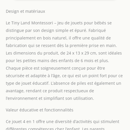
l'exploration de la
Miroir et Livre
permanence de l'objet
Tactile
Design et matériaux
avec la boîte de
Le Tiny Land Montessori – Jeu de jouets pour bébés se
permanence d'objets à
l'activation des sens du
distingue par son design simple et épuré. Fabriqué
toucher avec le panier
principalement en bois naturel, il offre une qualité de
Sensory Ball & Treasure
fabrication qui se ressent dès la première prise en main.
Basket, chaque jouet
Les dimensions du produit, de 24 x 13 x 29 cm, sont idéales
favorise l'exploration
pratique et le
pour les petites mains des enfants de 6 mois et plus.
développement
Chaque pièce est soigneusement conçue pour être
sensoriel.
sécurisée et adaptée à l’âge, ce qui est un point fort pour ce
Développement cognitif :
type de jouet éducatif. L’absence de piles est également un
nos jouets sont conçus
pour promouvoir les
avantage, rendant ce produit respectueux de
compétences cognitives
l’environnement et simplifiant son utilisation.
telles que la résolution
de problèmes et
Valeur éducative et fonctionnalités
l'imagination spatiale.
Les bébés apprécieront
Ce jouet 4 en 1 offre une diversité d’activités qui stimulent
d'empiler et de mettre
différentes compétences chez l’enfant. Les parents