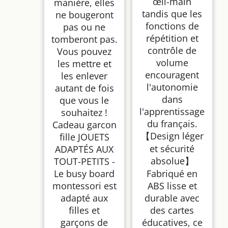
œil-main
manière, elles
tandis que les
ne bougeront
fonctions de
pas ou ne
répétition et
tomberont pas.
contrôle de
Vous pouvez
volume
les mettre et
encouragent
les enlever
l'autonomie
autant de fois
dans
que vous le
l'apprentissage
souhaitez !
du français.
Cadeau garcon
【Design léger
fille JOUETS
et sécurité
ADAPTÉS AUX
absolue】
TOUT-PETITS -
Le busy board
Fabriqué en
montessori est
ABS lisse et
adapté aux
durable avec
filles et
des cartes
garçons de
éducatives, ce