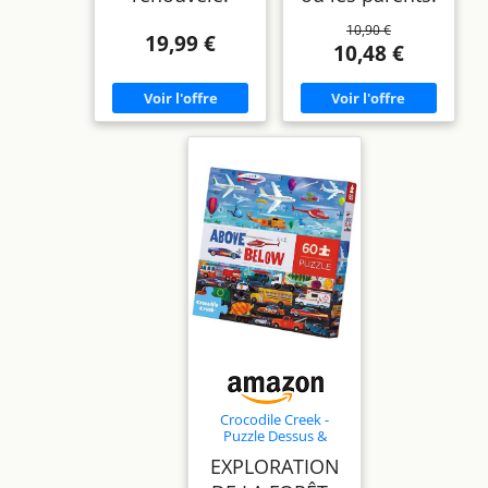
10,90 €
19,99 €
10,48 €
Crocodile Creek -
Puzzle Dessus &
Dessous 48 pièces -
EXPLORATION
pour Enfants 4 Ans et
Plus - Jeu éducatif et