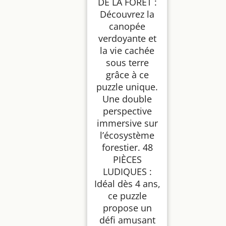
DE LA FORÊT :
écologique -
Découvrez la
Exploration des
Animaux, Plantes et
canopée
mystères cachés (Les
Véhicules)
verdoyante et
la vie cachée
sous terre
grâce à ce
puzzle unique.
Une double
perspective
immersive sur
l’écosystème
forestier. 48
PIÈCES
LUDIQUES :
Idéal dès 4 ans,
ce puzzle
propose un
défi amusant