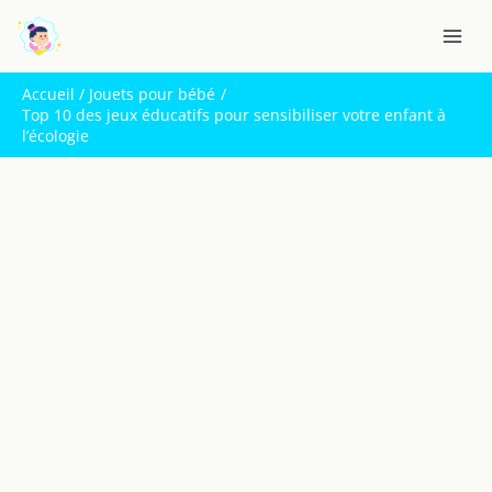
Aller
R
au
e
contenu
c
Accueil
Jouets pour bébé
h
Top 10 des jeux éducatifs pour sensibiliser votre enfant à
l’écologie
e
r
c
h
e
r