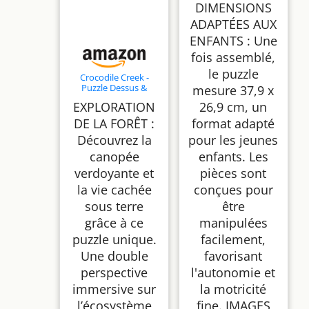
DIMENSIONS
ADAPTÉES AUX
ENFANTS : Une
fois assemblé,
le puzzle
Crocodile Creek -
Puzzle Dessus &
mesure 37,9 x
Dessous 48 pièces -
EXPLORATION
26,9 cm, un
pour Enfants 4 Ans et
Plus - Jeu éducatif et
DE LA FORÊT :
format adapté
écologique -
Découvrez la
pour les jeunes
Exploration des
Animaux, Plantes et
canopée
enfants. Les
mystères cachés (La
Ville)
verdoyante et
pièces sont
la vie cachée
conçues pour
sous terre
être
grâce à ce
manipulées
puzzle unique.
facilement,
Une double
favorisant
perspective
l'autonomie et
immersive sur
la motricité
l’écosystème
fine. IMAGES