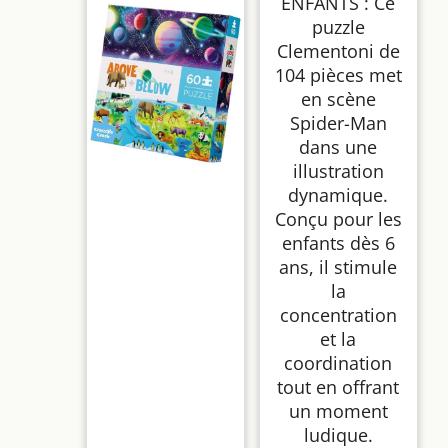
ENFANTS : Ce
Concentration | Jeu
puzzle
de Societé
Clementoni de
104 pièces met
en scène
Spider-Man
dans une
illustration
dynamique.
Conçu pour les
enfants dès 6
ans, il stimule
la
concentration
et la
coordination
tout en offrant
un moment
ludique.