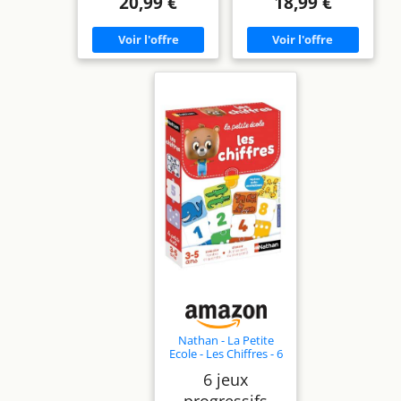
20,99 €
18,99 €
Nathan - La Petite
Ecole - Les Chiffres - 6
Jeux Progressifs - de 3
6 jeux
à 5 Ans
progressifs