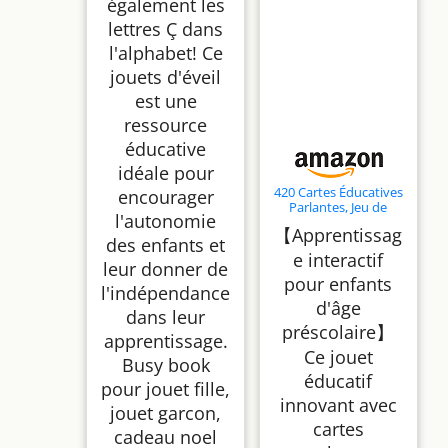
également les
lettres Ç dans
l'alphabet! Ce
jouets d'éveil
est une
ressource
éducative
idéale pour
420 Cartes Éducatives
encourager
Parlantes, Jeu de
l'autonomie
Cartes Flash
【Apprentissag
Montessori Français,
des enfants et
Jeux Educatif
e interactif
leur donner de
Pédagogique avec
pour enfants
Sons pour Jouet
l'indépendance
Enfants 3-6 Ans, pour
d'âge
Apprentissage
dans leur
Préscolaire 10 FR
préscolaire】
apprentissage.
Chansons
Ce jouet
Busy book
éducatif
pour jouet fille,
innovant avec
jouet garcon,
cartes
cadeau noel