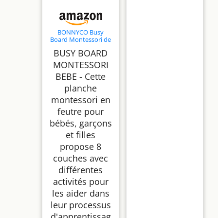
BONNYCO Busy
Board Montessori de
Feutre. Jouet
BUSY BOARD
Montessori Educatif,
Malette Busy Book
MONTESSORI
Motricité Fine. Jouets
BEBE - Cette
d'Activité et de
Développement,
planche
Cadeau Enfant
Garcon Fille 1 2 3 4 5 6
montessori en
Anniversaire Noel
feutre pour
bébés, garçons
et filles
propose 8
couches avec
différentes
activités pour
les aider dans
leur processus
d'apprentissag