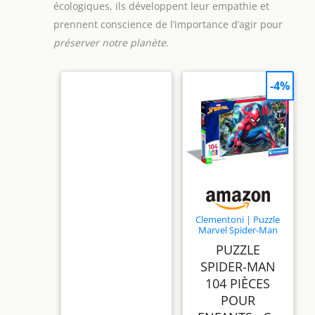
écologiques, ils développent leur empathie et
prennent conscience de l’importance d’agir pour
préserver notre planète
.
-4%
Clementoni | Puzzle
Marvel Spider-Man
104 Pièces pour
PUZZLE
Enfants 6 Ans+ |
Supercolor |
SPIDER-MAN
Dimensions 37,9 x
104 PIÈCES
26,9 cm | Éducatif,
Écologique | Jeu
POUR
Observation,
Motricité,