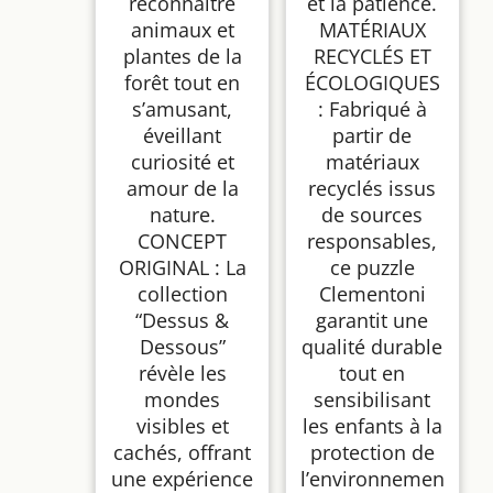
reconnaître
et la patience.
animaux et
MATÉRIAUX
plantes de la
RECYCLÉS ET
forêt tout en
ÉCOLOGIQUES
s’amusant,
: Fabriqué à
éveillant
partir de
curiosité et
matériaux
amour de la
recyclés issus
nature.
de sources
CONCEPT
responsables,
ORIGINAL : La
ce puzzle
collection
Clementoni
“Dessus &
garantit une
Dessous”
qualité durable
révèle les
tout en
mondes
sensibilisant
visibles et
les enfants à la
cachés, offrant
protection de
une expérience
l’environnemen