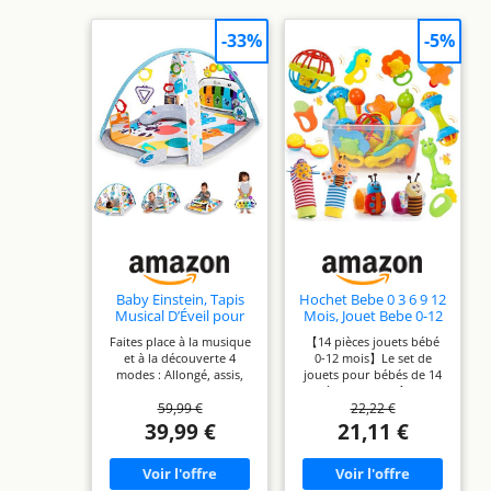
-33%
-5%
Baby Einstein, Tapis
Hochet Bebe 0 3 6 9 12
Musical D’Éveil pour
Mois, Jouet Bebe 0-12
Bébé 4 en 1 Kickin'
Mois Jeux Eveil Bebe 0
Faites place à la musique
【14 pièces jouets bébé
Tunes avec Piano, 70+
3 6 Mois Jouet Bébé
et à la découverte 4
0-12 mois】Le set de
sons, 25+ min de
Cadeau 0-6-12 Mois
modes : Allongé, assis,
jouets pour bébés de 14
musique et lumières,
Fille Garçon Jeux Bebe
sur le ventre et nomade
pièces (avec boîte de
arche de jeu,7 jouets
0-9 Mois Jouet
59,99 €
22,22 €
Plus de 70 sons et
rangement) comprend : 8
d'activité amovibles, 4
Nouveau Né Garçon
activités et plus de 25
jouets à grelot, 4
39,99 €
21,11 €
langues, dès la
Fille Montessori Jeux
minutes de musique
chaussettes à grelot pour
naissance
Bébé
Inclut 7 jouets amovibles,
poignets, 1 balle pour
dont un piano magic
bébé, 1 grelot, et une
touch et un coussin de
boîte de rangement.