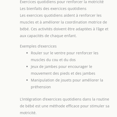
Exercices quotidiens pour renforcer la motricité
sorties. Lavable en machine et antidérapant – Tapis
de jeu bébé en polyester doux et respirant avec
Les bienfaits des exercices quotidiens
base antidérapante. Lavable en machine, facile à
entretenir et toujours propre pour bébé. Cadeau
Les exercices quotidiens aident à renforcer les
de naissance parfait – Design unique en forme de
feuille, s’accorde à toute déco. Emballage élégant,
muscles et à améliorer la coordination motrice de
parfait pour une baby shower, un cadeau de
bébé. Ces activités doivent être adaptées à l’âge et
naissance ou la chambre de bébé.
aux capacités de chaque enfant.
Exemples d’exercices
Rouler sur le ventre pour renforcer les
muscles du cou et du dos
Jeux de jambes pour encourager le
mouvement des pieds et des jambes
Manipulation de jouets pour améliorer la
préhension
L’intégration d’exercices quotidiens dans la routine
de bébé est une méthode efficace pour stimuler sa
motricité.