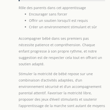
des lacets. Sur le
panneau de l'histoire
Rôle des parents dans cet apprentissage
animale, peuvent les
Encourager sans forcer
nommer ou effectuer des
opérations dans la
Offrir un soutien lorsqu’il est requis
rangée du bas. Et sur le
panneau des chiffres, ils
Créer un environnement stimulant et sûr
peuvent compter avec
leurs doigts. Combien y
a-t-il d'animaux bruns?
Accompagner bébé dans ses premiers pas
Busy board bebe
DÉVELOPPEMENT DES
nécessite patience et compréhension. Chaque
COMPÉTENCES ET DES
enfant progresse à son propre rythme, et notre
CAPACITÉS COGNITIVES -
Grâce au valise
suggestion est de respecter cela tout en offrant un
Montessori, les enfants
apprendront en jouant et
soutien adapté.
développeront leurs
compétences motricité
fine. Son format de
Stimuler la motricité de bébé repose sur une
mallette avec poignées en
combinaison d’activités adaptées, d’un
fait un jouet organisé, et
pour le fermer, il suffit de
environnement sécurisé et d’un accompagnement
le boutonner. Jouet
voyage pour partir en
parental attentif. Favoriser la motricité libre,
voiture comme
alternative aux écrans
proposer des jeux d’éveil stimulants et soutenir
mobiles et profiter
l’apprentissage de la marche sont autant de moyens
d'heures de
divertissement. Jouet