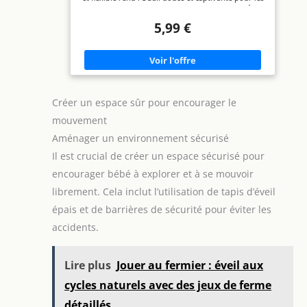
fines】Le set de 14 jouets
petites mains Parfait pour les enfants de tous âges
à grelot est parfaitement
Sans BPA De 0 à 36 mois
adapté aux différentes
5,99 €
étapes du
développement de votre
bébé. Tous les grelots
sont faciles à attraper, à
tourner et à secouer. Nos
jouets éducatifs sont
équipés de boules
Créer un espace sûr pour encourager le
rotatives et de perles
sonores pour stimuler la
mouvement
motricité fine et la
dextérité de votre bébé
Aménager un environnement sécurisé
【Compagnon pratique
Il est crucial de créer un espace sécurisé pour
pour les sorties】Ce
grelot portable rend les
encourager bébé à explorer et à se mouvoir
déplacements plus faciles
! Il peut être facilement
librement. Cela inclut l’utilisation de tapis d’éveil
accroché à la poussette,
au sac à langer ou au
épais et de barrières de sécurité pour éviter les
siège auto. Si votre bébé
accidents.
est agité, un simple
mouvement suffit pour
l’apaiser avec des sons
doux. Les grelots sont
Lire plus
Jouer au fermier : éveil aux
fabriqués en silicone de
haute qualité, sûr pour
cycles naturels avec des jeux de ferme
les aliments, sans BPA,
avec des bords arrondis
détaillés