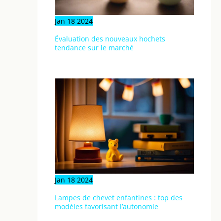
colle. Avec ces jouets
éducatifs pour tout-
petits, ils s’amuseront
Jan
18
2024
pendant des heures en
toute sécurité. Cadeau
bebe et cadeaux enfants
Évaluation des nouveaux hochets
tendance sur le marché
Jan
18
2024
Lampes de chevet enfantines : top des
modèles favorisant l’autonomie