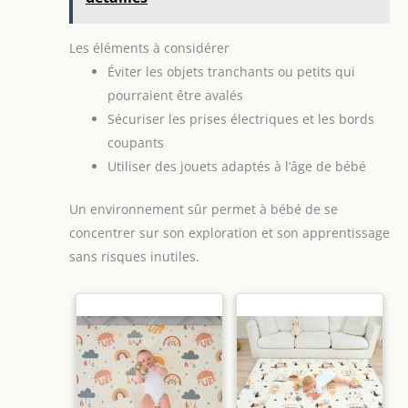
et antidérapants pour
une sécurité maximale.
La boîte de rangement
pratique permet de les
Les éléments à considérer
transporter facilement
Éviter les objets tranchants ou petits qui
【Cadeau idéal pour
bébé】Le set de 14 jouets
pourraient être avalés
à grelot est présenté
dans une boîte de
Sécuriser les prises électriques et les bords
rangement pratique, ce
qui en fait un cadeau
coupants
parfait pour les futures
Utiliser des jouets adaptés à l’âge de bébé
mamans, les nouveau-
nés, ou pour des
occasions spéciales
Un environnement sûr permet à bébé de se
comme les fêtes de
naissance, les
concentrer sur son exploration et son apprentissage
anniversaires, Noël, les
baptêmes ou comme
sans risques inutiles.
cadeau de remerciement