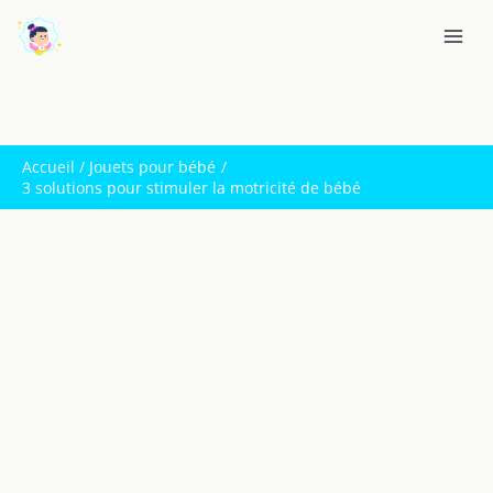
Aller
R
au
e
contenu
c
h
e
Accueil
Jouets pour bébé
r
3 solutions pour stimuler la motricité de bébé
c
h
e
r