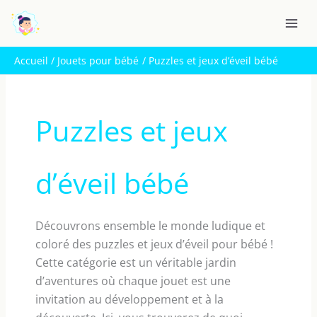
Aller
R
au
e
contenu
c
Accueil
Jouets pour bébé
Puzzles et jeux d’éveil bébé
h
e
r
Puzzles et jeux
c
h
e
d’éveil bébé
r
Découvrons ensemble le monde ludique et
coloré des puzzles et jeux d’éveil pour bébé !
Cette catégorie est un véritable jardin
d’aventures où chaque jouet est une
invitation au développement et à la