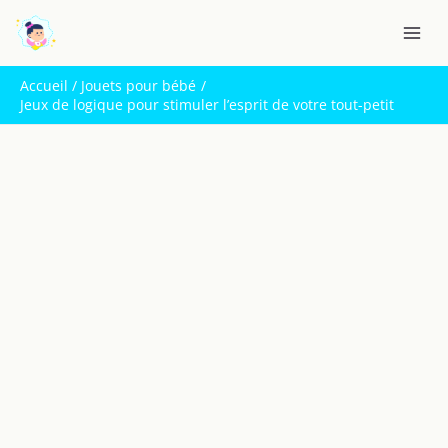
Aller
R
au
e
contenu
c
Accueil
Jouets pour bébé
h
Jeux de logique pour stimuler l’esprit de votre tout-petit
e
r
c
h
e
r