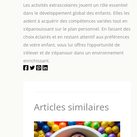
ou main droite. La coupe
Les activités extrascolaires jouent un rôle essentiel
cinq doigts vous offre
une liberté de
dans le développement global des enfants. Elles les
mouvement complète
pour brosser, démêler et
aident à acquérir des compétences variées tout en
faire pénétrer le
shampoing lors du bain.
s’épanouissant sur le plan personnel. En faisant des
Un seul lot suffit pour
choix éclairés et en restant attentif aux préférences
tout le foyer : chaque
personne porte un gant,
de votre enfant, vous lui offrez l’opportunité de
ou utilisez les deux mains
ensemble. LAVABLE EN
s’élever et de s’épanouir dans un environnement
MACHINE, RÉUTILISABLE,
enrichissant.
ZÉRO DÉCHET : Après
chaque utilisation, les
poils collectés se
détachent en une seule
couche compacte. Rincez
le gant sous l'eau du
robinet ou lavez-le en
machine à linge délicat ;
laissez sécher à l'air et il
est prêt à resservir. Plus
Articles similaires
besoin de rouleaux
adhésifs jetables ni de
recharges en plastique.
Une solution durable et
économique pour les
propriétaires de chats, de
chiens, les personnes