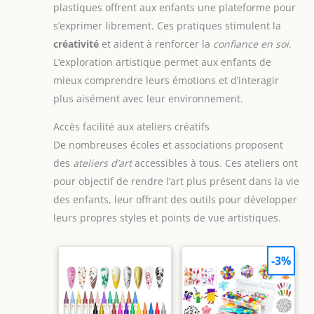
plastiques offrent aux enfants une plateforme pour
vous pensez qu'elle est
correcte, si elle est
s’exprimer librement. Ces pratiques stimulent la
incorrecte, ne vous
inquiétez pas , vous
créativité
et aident à renforcer la
confiance en soi
.
L'emplacement peut être
L’exploration artistique permet aux enfants de
modifié. Améliorez la
motricité fine, la
mieux comprendre leurs émotions et d’interagir
résolution de problèmes
et la patience de votre
plus aisément avec leur environnement.
enfant. 【Cadeau idéal】
Notre emballage est
fabriqué selon les
Accès facilité aux ateliers créatifs
spécifications de la boîte
De nombreuses écoles et associations proposent
cadeau, c'est un cadeau
idéal pour les enfants
des
ateliers d’art
accessibles à tous. Ces ateliers ont
d'âge préscolaire comme
Noël, Nouvel An,
pour objectif de rendre l’art plus présent dans la vie
anniversaire, cadeaux
scolaires. Nous nous
des enfants, leur offrant des outils pour développer
soucions de votre
leurs propres styles et points de vue artistiques.
expérience d'achat, si
vous avez des questions
ou des suggestions,
n'hésitez pas à nous
-3%
contacter.