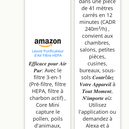
dans une pièce
de 41 mètres
carrés en 12
minutes (CADR
240m³/h) ,
convient aux
chambres,
salons, petites
Levoit Purificateur
d'Air Filtre HEPA
pièces,
99,97% 7W Chambre
𝑬𝒇𝒇𝒊𝒄𝒂𝒄𝒆 𝒑𝒐𝒖𝒓 𝑨𝒊𝒓
cusines,
Silencieux Blanc
𝑷𝒖𝒓: Avec le
bureaux, sous-
filtre 3-en-1
sols 𝑪𝒐𝒏𝒕𝒓ô𝒍𝒆𝒛
(Pré-filtre, filtre
𝑽𝒐𝒕𝒓𝒆 𝑨𝒑𝒑𝒂𝒓𝒆𝒊𝒍 à
HEPA, filtre à
𝑻𝒐𝒖𝒕 𝑴𝒐𝒎𝒆𝒏𝒕,
charbon actif) ,
𝑵'𝒊𝒎𝒑𝒐𝒓𝒕𝒆 𝒐ù:
Core Mini
Utilisez
capture le
l'application ou
pollen, poils
demandez à
d'animaux,
Alexa et à