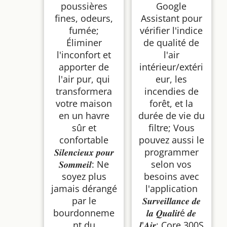
poussières
Google
fines, odeurs,
Assistant pour
fumée;
vérifier l'indice
Éliminer
de qualité de
l'inconfort et
l'air
apporter de
intérieur/extéri
l'air pur, qui
eur, les
transformera
incendies de
votre maison
forêt, et la
en un havre
durée de vie du
sûr et
filtre; Vous
confortable
pouvez aussi le
𝑺𝒊𝒍𝒆𝒏𝒄𝒊𝒆𝒖𝒙 𝒑𝒐𝒖𝒓
programmer
𝑺𝒐𝒎𝒎𝒆𝒊𝒍: Ne
selon vos
soyez plus
besoins avec
jamais dérangé
l'application
par le
𝑺𝒖𝒓𝒗𝒆𝒊𝒍𝒍𝒂𝒏𝒄𝒆 𝒅𝒆
bourdonneme
𝒍𝒂 𝑸𝒖𝒂𝒍𝒊𝒕é 𝒅𝒆
nt du
𝒍'𝑨𝒊𝒓: Core 300S