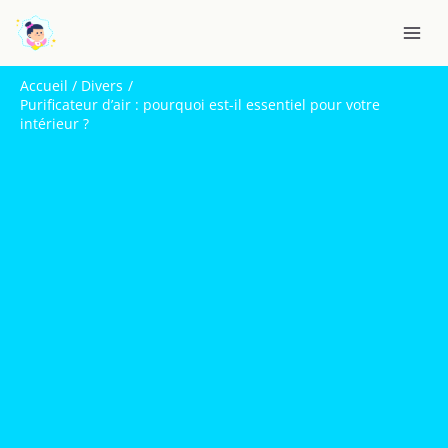
Aller
R
au
e
contenu
c
Accueil
Divers
h
Purificateur d’air : pourquoi est-il essentiel pour votre
intérieur ?
e
r
c
h
e
r