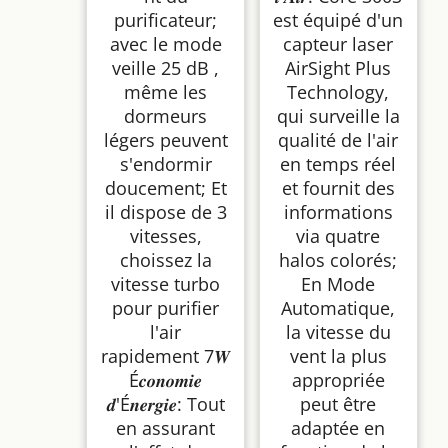
purificateur;
est équipé d'un
avec le mode
capteur laser
veille 25 dB ,
AirSight Plus
même les
Technology,
dormeurs
qui surveille la
légers peuvent
qualité de l'air
s'endormir
en temps réel
doucement; Et
et fournit des
il dispose de 3
informations
vitesses,
via quatre
choissez la
halos colorés;
vitesse turbo
En Mode
pour purifier
Automatique,
l'air
la vitesse du
rapidement 7𝑾
vent la plus
É𝒄𝒐𝒏𝒐𝒎𝒊𝒆
appropriée
𝒅'É𝒏𝒆𝒓𝒈𝒊𝒆: Tout
peut être
en assurant
adaptée en