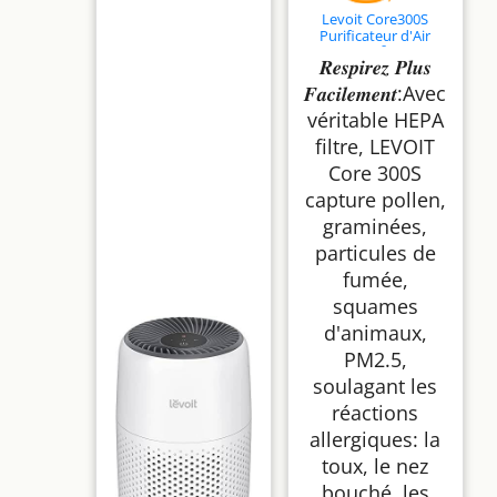
Levoit Core300S
Purificateur d'Air
CADR240m³/h HEPA
𝑹𝒆𝒔𝒑𝒊𝒓𝒆𝒛 𝑷𝒍𝒖𝒔
Capture contre
Allergie
𝑭𝒂𝒄𝒊𝒍𝒆𝒎𝒆𝒏𝒕:Avec
véritable HEPA
filtre, LEVOIT
Core 300S
capture pollen,
graminées,
particules de
fumée,
squames
d'animaux,
PM2.5,
soulagant les
réactions
allergiques: la
toux, le nez
bouché, les