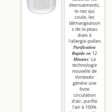
éternuements,
le nez qui
coule, les
démangeaison
s de la peau
dues à
l'allergie pollen
𝑷𝒖𝒓𝒊𝒇𝒊𝒄𝒂𝒕𝒊𝒐𝒏
𝑹𝒂𝒑𝒊𝒅𝒆 𝒆𝒏 12
𝑴𝒊𝒏𝒖𝒕𝒆𝒔: La
technologie
nouvelle de
VortexAir
génère une
forte
circulation
d'air, purifie
l'air à 100%