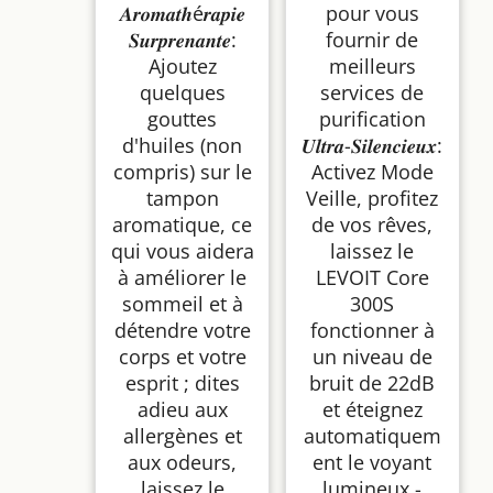
𝑨𝒓𝒐𝒎𝒂𝒕𝒉é𝒓𝒂𝒑𝒊𝒆
pour vous
𝑺𝒖𝒓𝒑𝒓𝒆𝒏𝒂𝒏𝒕𝒆:
fournir de
Ajoutez
meilleurs
quelques
services de
gouttes
purification
d'huiles (non
𝑼𝒍𝒕𝒓𝒂-𝑺𝒊𝒍𝒆𝒏𝒄𝒊𝒆𝒖𝒙:
compris) sur le
Activez Mode
tampon
Veille, profitez
aromatique, ce
de vos rêves,
qui vous aidera
laissez le
à améliorer le
LEVOIT Core
sommeil et à
300S
détendre votre
fonctionner à
corps et votre
un niveau de
esprit ; dites
bruit de 22dB
adieu aux
et éteignez
allergènes et
automatiquem
aux odeurs,
ent le voyant
laissez le
lumineux -