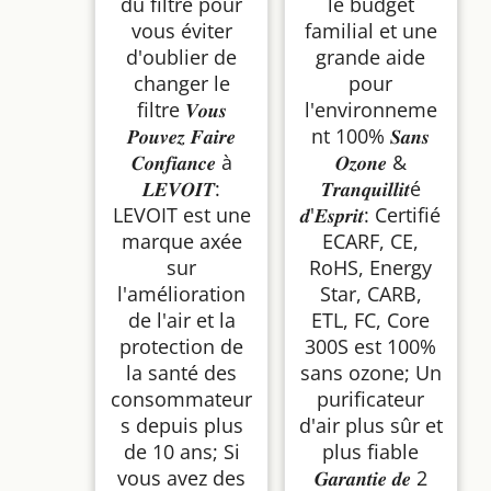
du filtre pour
le budget
vous éviter
familial et une
d'oublier de
grande aide
changer le
pour
filtre 𝑽𝒐𝒖𝒔
l'environneme
𝑷𝒐𝒖𝒗𝒆𝒛 𝑭𝒂𝒊𝒓𝒆
nt 100% 𝑺𝒂𝒏𝒔
𝑪𝒐𝒏𝒇𝒊𝒂𝒏𝒄𝒆 à
𝑶𝒛𝒐𝒏𝒆 &
𝑳𝑬𝑽𝑶𝑰𝑻:
𝑻𝒓𝒂𝒏𝒒𝒖𝒊𝒍𝒍𝒊𝒕é
LEVOIT est une
𝒅'𝑬𝒔𝒑𝒓𝒊𝒕: Certifié
marque axée
ECARF, CE,
sur
RoHS, Energy
l'amélioration
Star, CARB,
de l'air et la
ETL, FC, Core
protection de
300S est 100%
la santé des
sans ozone; Un
consommateur
purificateur
s depuis plus
d'air plus sûr et
de 10 ans; Si
plus fiable
vous avez des
𝑮𝒂𝒓𝒂𝒏𝒕𝒊𝒆 𝒅𝒆 2