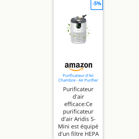
-5%
Purificateur d'Air
Chambre - Air Purifier
Hepa Efficace Contre
Purificateur
Le Pollen, Les
Allergies, Les Odeurs
d'air
Et Les Poils
efficace:Ce
D'Animaux, Avec
éPonge ParfuméE, 7w
purificateur
Et 3
Vitesses,Silencieux
d'air Aridis S-
Version améliorée
Mini est équipé
d'un filtre HEPA