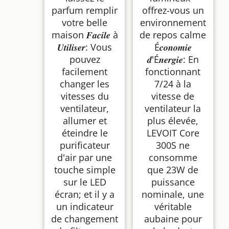
parfum remplir
offrez-vous un
votre belle
environnement
maison 𝑭𝒂𝒄𝒊𝒍𝒆 à
de repos calme
𝑼𝒕𝒊𝒍𝒊𝒔𝒆𝒓: Vous
É𝒄𝒐𝒏𝒐𝒎𝒊𝒆
pouvez
𝒅'É𝒏𝒆𝒓𝒈𝒊𝒆: En
facilement
fonctionnant
changer les
7/24 à la
vitesses du
vitesse de
ventilateur,
ventilateur la
allumer et
plus élevée,
éteindre le
LEVOIT Core
purificateur
300S ne
d'air par une
consomme
touche simple
que 23W de
sur le LED
puissance
écran; et il y a
nominale, une
un indicateur
véritable
de changement
aubaine pour