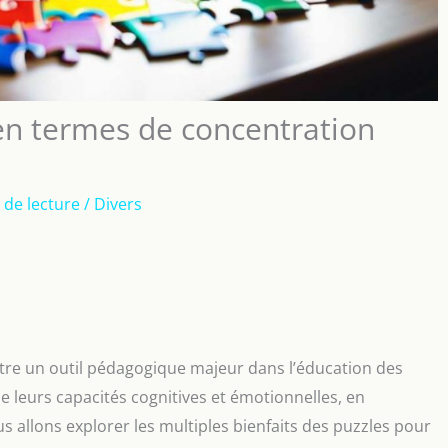
 en termes de concentration
 de lecture
/
Divers
 être un outil pédagogique majeur dans l’éducation des
e leurs capacités cognitives et émotionnelles, en
ous allons explorer les multiples bienfaits des puzzles pour