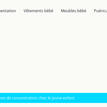
mentation
Vêtements bébé
Meubles bébé
Puéricu
mes de concentration chez le jeune enfant