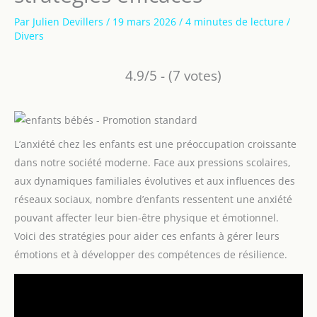
Par
Julien Devillers
/
19 mars 2026
/
4 minutes de lecture
/
Divers
4.9/5 - (7 votes)
L’anxiété chez les enfants est une préoccupation croissante
dans notre société moderne. Face aux pressions scolaires,
aux dynamiques familiales évolutives et aux influences des
réseaux sociaux, nombre d’enfants ressentent une anxiété
pouvant affecter leur bien-être physique et émotionnel.
Voici des stratégies pour aider ces enfants à gérer leurs
émotions et à développer des compétences de résilience.