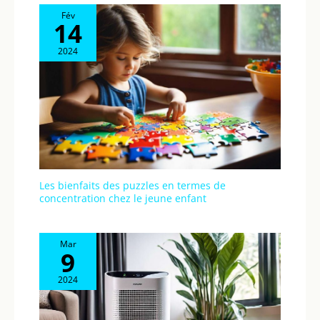
Fév
14
2024
Les bienfaits des puzzles en termes de
concentration chez le jeune enfant
Mar
9
2024