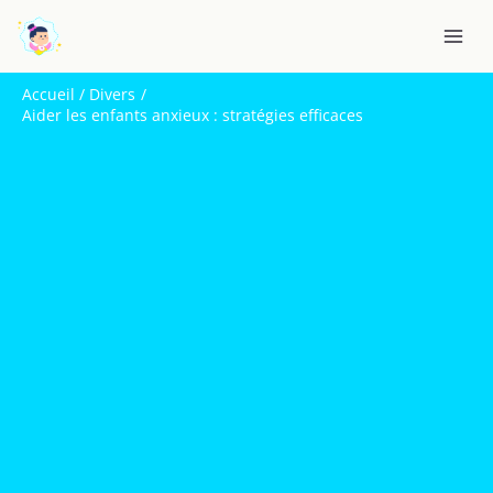
Aller
R
au
e
contenu
c
Accueil
Divers
h
Aider les enfants anxieux : stratégies efficaces
e
r
c
h
e
r