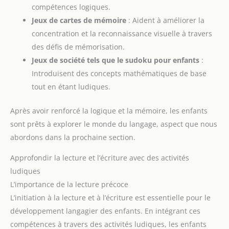
à dessin enfant pour
compétences logiques.
écrire, épeler, compter et
Jeux de cartes de mémoire
: Aident à améliorer la
plus encore, ce qui
améliore l’expérience
concentration et la reconnaissance visuelle à travers
éducative, préscolaire et
d’apprentissage à domicile.
des défis de mémorisation.
De plus, les parents
peuvent également
Jeux de société tels que le sudoku pour enfants
:
dessiner sur la planche à
Introduisent des concepts mathématiques de base
dessin et jouer à des jeux
de dessin avec leurs
tout en étant ludiques.
enfants pour améliorer la
relation parent-enfant,
permettre aux enfants de
Après avoir renforcé la logique et la mémoire, les enfants
ressentir l’amour et la
compagnie de leurs
sont prêts à explorer le monde du langage, aspect que nous
parents et promouvoir
l’harmonie de
abordons dans la prochaine section.
l’atmosphère familiale.
Approfondir la lecture et l’écriture avec des activités
ludiques
L’importance de la lecture précoce
L’initiation à la lecture et à l’écriture est essentielle pour le
développement langagier des enfants. En intégrant ces
compétences à travers des activités ludiques, les enfants