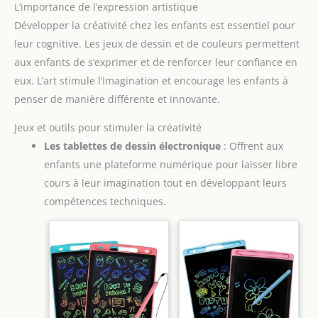
L’importance de l’expression artistique
Développer la créativité chez les enfants est essentiel pour
leur cognitive. Les jeux de dessin et de couleurs permettent
aux enfants de s’exprimer et de renforcer leur confiance en
eux. L’art stimule l’imagination et encourage les enfants à
penser de manière différente et innovante.
Jeux et outils pour stimuler la créativité
Les tablettes de dessin électronique
: Offrent aux
enfants une plateforme numérique pour laisser libre
cours à leur imagination tout en développant leurs
compétences techniques.