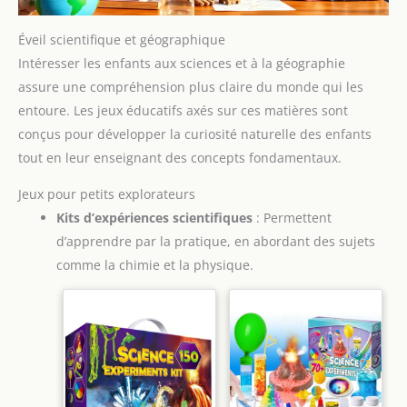
fournissons une garantie
de 12 mois sans souci.
Nous plaçons la
Éveil scientifique et géographique
satisfaction du client au
premier plan. S'il y a un
Intéresser les enfants aux sciences et à la géographie
problème avec l'utilisation
assure une compréhension plus claire du monde qui les
de la tablette
d'apprentissage pour
entoure. Les jeux éducatifs axés sur ces matières sont
enfants, n'hésitez pas à
nous contacter via
conçus pour développer la curiosité naturelle des enfants
Amazon.
tout en leur enseignant des concepts fondamentaux.
Jeux pour petits explorateurs
Kits d’expériences scientifiques
: Permettent
d’apprendre par la pratique, en abordant des sujets
comme la chimie et la physique.