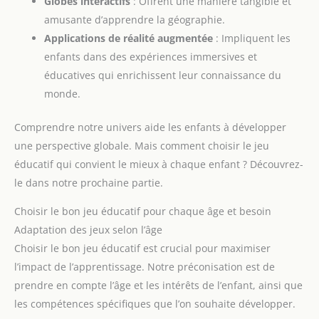
Globes interactifs
: Offrent une manière tangible et
éducatifs de qualité - Les enfants s'amuseront
des recherches d'une
amusante d’apprendre la géographie.
pendant des heures en explorant les multiples
nouvelle manière. IDÉE
expériences. Ce jeu est idéal pour être partagé avec la
POUR LES CADEAUX
Applications de réalité augmentée
: Impliquent les
famille, les amis ou les camarades de classe ; comme
D'APPRENTISSAGE ET DE
un vrai scientifique dans un laboratoire ! Expériences
SCIENCES DE L'ÉDUCATION
enfants dans des expériences immersives et
amusantes de chimie et de physique - Réalisez des
: pour Noël, les
éducatives qui enrichissent leur connaissance du
expériences scientifiques réelles telles que la création
anniversaires, les activités
de balles rebondissantes, la construction d'un volcan,
d'été et d'hiver, les
monde.
l'exploration de réactions chimiques - le tout dans
vacances scolaires et le
une seule boîte.
plaisir du week-end. Les
enfants auront une bonne
Comprendre notre univers aide les enfants à développer
façon d’apprendre en
jouant, et les parents
une perspective globale. Mais comment choisir le jeu
auront également du
temps de qualité pour
éducatif qui convient le mieux à chaque enfant ? Découvrez-
faire de la science avec les
enfants.
le dans notre prochaine partie.
Choisir le bon jeu éducatif pour chaque âge et besoin
Adaptation des jeux selon l’âge
Choisir le bon jeu éducatif est crucial pour maximiser
l’impact de l’apprentissage. Notre préconisation est de
prendre en compte l’âge et les intérêts de l’enfant, ainsi que
les compétences spécifiques que l’on souhaite développer.