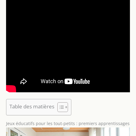
Table des matières
Jeux éducatifs pour les tout-petits : premiers apprentissages