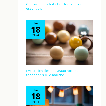
Choisir un porte-bébé : les critères
essentiels
Jan
18
2024
Évaluation des nouveaux hochets
tendance sur le marché
Jan
18
2024