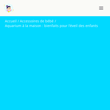
Aller
R
au
e
contenu
c
Accueil
Accessoires de bébé
h
Aquarium à la maison : bienfaits pour l’éveil des enfants
e
r
c
h
e
r