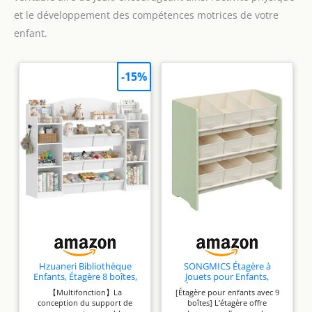
et le développement des compétences motrices de votre
enfant.
-15%
Hzuaneri Bibliothèque
SONGMICS Étagère à
Enfants, Étagère 8 boîtes,
Jouets pour Enfants,
30 x 140 x 104 cm, Blanc
Étagère à Livres pour
【Multifonction】La
[Étagère pour enfants avec 9
Enfants, 9 Boîtes de
conception du support de
boîtes] L’étagère offre
Rangement en Tissu Non-