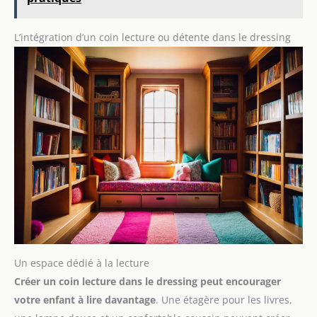
qu'une simple étagère murale, ces étagères sont parfaites
pour le rangement, des décorations ou des articles de salle
de bain. Cadeau idéal pour agrémenter une bibliothèque
murale bébé ou une étagère de chambre d'enfant, alliant
L’intégration d’un coin lecture ou détente dans le dressing
utilité et design esthétique.
Un espace dédié à la lecture
Créer un coin lecture dans le dressing peut encourager
votre enfant à lire davantage
. Une étagère pour les livres,