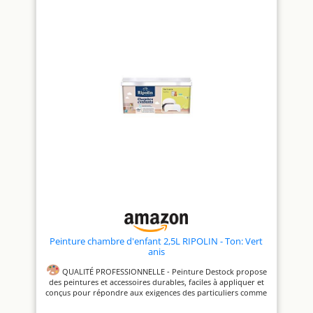
Noir Séchage rapide : sec au
toucher en 1 h et recouvrable
en 6 h, Entretien très facile en
un coup d’éponge Rendement
: environ 10 m²/L (2,5 L =
environ 25 m²), Nettoyage des
outils à l’eau claire, Peinture
sans odeur désagréable
Contenu : 1 x Peinture Dulux
Valentine Si Simple, Couleur :
Le Blanc, Aspect : Satin,
Quantité : 0,5 L
Peinture chambre d'enfant 2,5L RIPOLIN - Ton: Vert
anis
QUALITÉ PROFESSIONNELLE - Peinture Destock propose
des peintures et accessoires durables, faciles à appliquer et
conçus pour répondre aux exigences des particuliers comme
des professionnels.