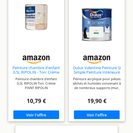
Peinture chambre d'enfant
Dulux Valentine Peinture Si
0,5L RIPOLIN - Ton: Crème
Simple Peinture Intérieure
Toutes Pièces - Peinture
Peinture chambre d'enfant
Peinture acrylique pour pièces
Mur et Plafond, Porte et
0,5L RIPOLIN Ton: Crème
sèches et humides convenant à
Plinthe - Couleur : Le Blanc
PAINT RIPOLIN
de nombreux supports (mur,
- 0,5 L
plafond, porte, plinthe,
radiateur) et surfaces (plâtre,
10,79 €
19,90 €
ciment, bois, papier peint,
toile, fibre de verre) S’applique
directement sans sous-couche
ni dilution préalable, Haut
pouvoir couvrant en 2 couches
seulement, Application au
rouleau ou au pinceau,
Association idéale avec : Le