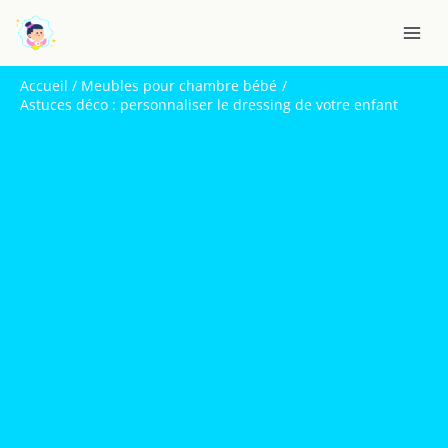
Aller
R
au
e
contenu
c
Accueil
Meubles pour chambre bébé
h
Astuces déco : personnaliser le dressing de votre enfant
e
r
c
h
e
r