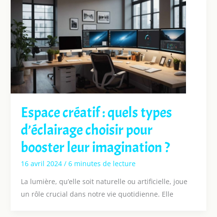
Espace créatif : quels types
d’éclairage choisir pour
booster leur imagination ?
16 avril 2024
/
6 minutes de lecture
La lumière, qu’elle soit naturelle ou artificielle, joue
un rôle crucial dans notre vie quotidienne. Elle