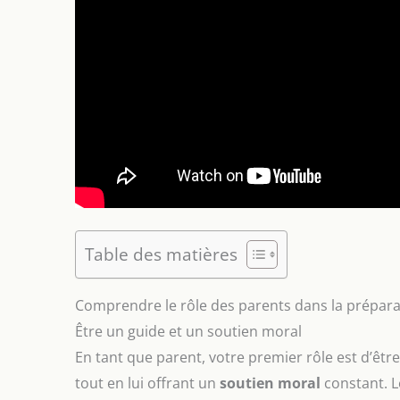
Table des matières
Comprendre le rôle des parents dans la prépara
Être un guide et un soutien moral
En tant que parent, votre premier rôle est d’être
tout en lui offrant un
soutien moral
constant. Le