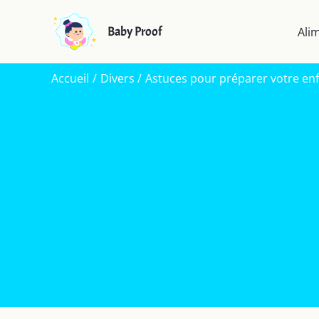
Aller
au
Baby Proof
Ali
contenu
Accueil
Divers
Astuces pour préparer votre enfa