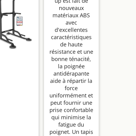
up est fait de
maison,
gymnastique,
nouveaux
gymnastique -
matériaux ABS
Équipement de
avec
fitness pour la
maison -
d'excellentes
Entraînement de la
caractéristiques
poitrine
de haute
résistance et une
bonne ténacité,
la poignée
antidérapante
aide à répartir la
force
uniformément et
peut fournir une
prise confortable
qui minimise la
fatigue du
poignet. Un tapis