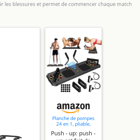
venir les blessures et permet de commencer chaque match
Planche de pompes
24 en 1, pliable,
multifonction, pour
Push - up: push -
pompes - Pour bar,