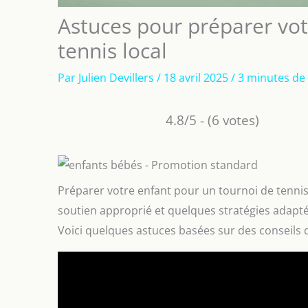
Astuces pour préparer vot
tennis local
Par
Julien Devillers
/
18 avril 2025
/
3 minutes de 
4.8/5 - (6 votes)
Préparer votre enfant pour un tournoi de tennis
soutien approprié et quelques stratégies adaptée
Voici quelques astuces basées sur des conseils 