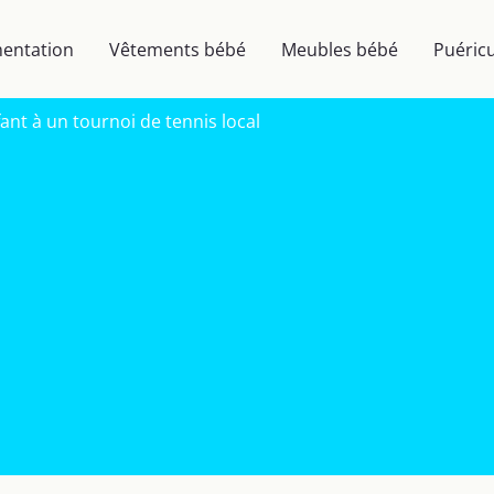
mentation
Vêtements bébé
Meubles bébé
Puéricu
nt à un tournoi de tennis local