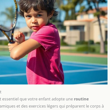
t
t essentiel que votre enfant adopte une
routine
namiques et des exercices légers qui préparent le corps à