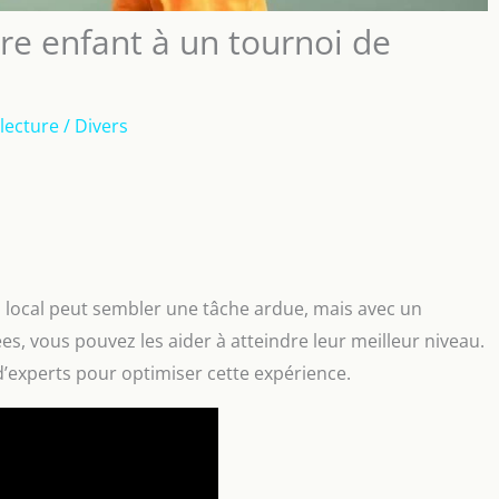
re enfant à un tournoi de
lecture
/
Divers
 local peut sembler une tâche ardue, mais avec un
s, vous pouvez les aider à atteindre leur meilleur niveau.
d’experts pour optimiser cette expérience.