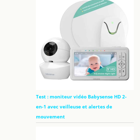
Test : moniteur vidéo Babysense HD 2-
en-1 avec veilleuse et alertes de
mouvement