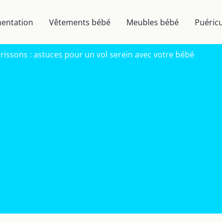
mentation
Vêtements bébé
Meubles bébé
Puéricu
rissons : astuces pour un vol serein avec votre bébé