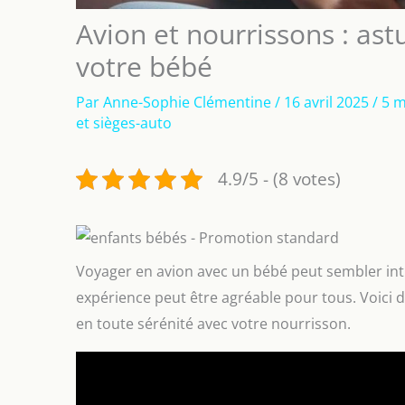
Avion et nourrissons : ast
votre bébé
Par
Anne-Sophie Clémentine
/
16 avril 2025
/
5 m
et sièges-auto
4.9/5 - (8 votes)
Voyager en avion avec un bébé peut sembler int
expérience peut être agréable pour tous. Voici d
en toute sérénité avec votre nourrisson.