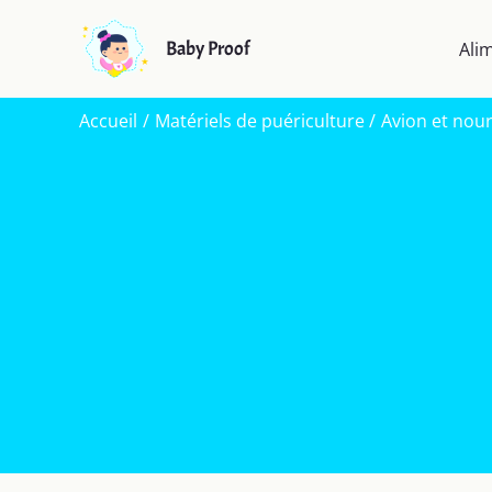
Aller
au
Baby Proof
Ali
contenu
Accueil
Matériels de puériculture
Avion et nour