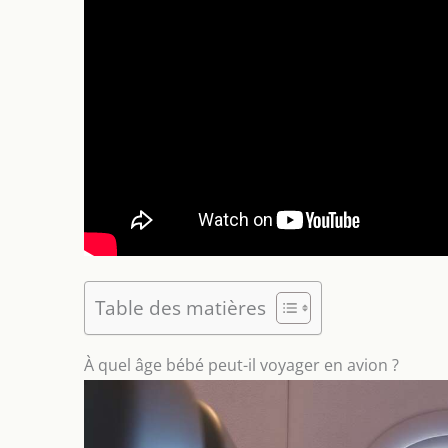
Table des matières
À quel âge bébé peut-il voyager en avion ?