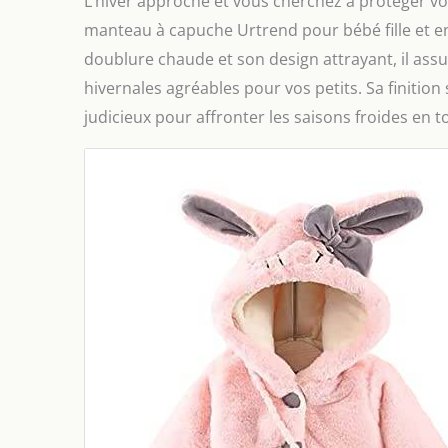
L’hiver approche et vous cherchez à protéger votr
manteau à capuche Urtrend pour bébé fille et e
doublure chaude et son design attrayant, il assur
hivernales agréables pour vos petits. Sa finition
judicieux pour affronter les saisons froides en t