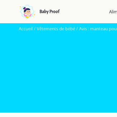
Aller
au
Baby Proof
Ali
contenu
Accueil
Vêtements de bébé
Avis : manteau pour