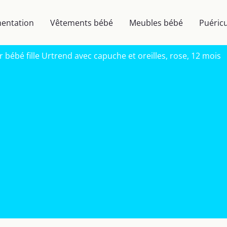
mentation
Vêtements bébé
Meubles bébé
Puéricu
 bébé fille Urtrend avec capuche et oreilles, rose, 12 mois