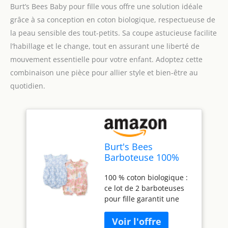
Burt’s Bees Baby pour fille vous offre une solution idéale
grâce à sa conception en coton biologique, respectueuse de
la peau sensible des tout-petits. Sa coupe astucieuse facilite
l’habillage et le change, tout en assurant une liberté de
mouvement essentielle pour votre enfant. Adoptez cette
combinaison une pièce pour allier style et bien-être au
quotidien.
Burt's Bees
Barboteuse 100%
coton bio pour bébé
100 % coton biologique :
et fille, Pierres de
ce lot de 2 barboteuses
l'océan, 0-3 Meses
pour fille garantit une
sensation douce et
confortable contre la