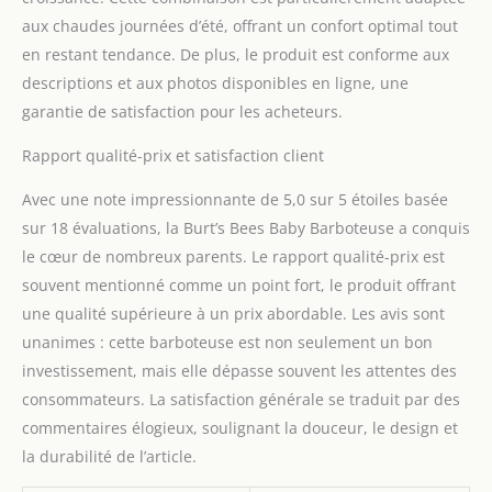
Entretien facile : cette
aux chaudes journées d’été, offrant un confort optimal tout
barboteuse est lavable
en restant tendance. De plus, le produit est conforme aux
en machine et conserve
sa forme et sa douceur
descriptions et aux photos disponibles en ligne, une
lavage après lavage. Le
garantie de satisfaction pour les acheteurs.
tissu peigné et filé à
l'anneau garantit une
Rapport qualité-prix et satisfaction client
durabilité tout en
conservant une texture
Avec une note impressionnante de 5,0 sur 5 étoiles basée
super douce. Fabriqué
sur 18 évaluations, la Burt’s Bees Baby Barboteuse a conquis
selon les normes GOTS.
le cœur de nombreux parents. Le rapport qualité-prix est
souvent mentionné comme un point fort, le produit offrant
une qualité supérieure à un prix abordable. Les avis sont
unanimes : cette barboteuse est non seulement un bon
investissement, mais elle dépasse souvent les attentes des
consommateurs. La satisfaction générale se traduit par des
commentaires élogieux, soulignant la douceur, le design et
la durabilité de l’article.