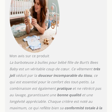
d'un joli design élégant
parfait pour les abeilles
et dispose d'une
ouverture à trou de
serrure à l'arrière pour
s'habiller sans tracas.
Fermetures à pression
faciles à utiliser sur la
ligne des couches pour
un changement rapide
des couches. Choix
Mon avis sur ce produit
écologique : vous vous
La barboteuse à bulles pour bébé fille de Burt’s Bees
sentirez bien en
Baby est un véritable coup de cœur. Ce vêtement
très
choisissant notre tissu
joli
séduit par la
douceur incomparable du tissu
, ce
fabriqué de manière
durable. Ces barboteuses
qui est essentiel pour le confort des tout-petits. La
d'une seule pièce en
combinaison est également
pratique
et ne rétrécit pas
coton 100 % bio
au lavage, garantissant une
bonne qualité
et une
garderont votre tout-petit
longévité appréciable. Chaque critère est noté au
à l'aise. C'est également
un excellent cadeau
maximum, ce qui reflète bien sa
conformité totale à la