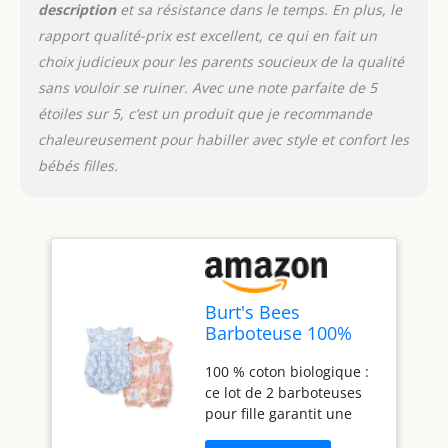
Tailles disponibles : ces
description
et sa résistance dans le temps. En plus, le
barboteuses sont
rapport qualité-prix est excellent, ce qui en fait un
disponibles de la
choix judicieux pour les parents soucieux de la qualité
naissance à 24 mois. Que
vous ayez une petite
sans vouloir se ruiner. Avec une note parfaite de 5
abeille qui vient de
étoiles sur 5, c’est un produit que je recommande
commencer à
chaleureusement pour habiller avec style et confort les
bourdonner ou un petit
bébés filles.
enfant, vous trouverez
l'ajustement parfait. Le
matériau en coton
respirant rend nos
barboteuses parfaites
pour les peaux sensibles.
Entretien facile : cette
Burt's Bees
barboteuse est lavable
Barboteuse 100%
en machine et conserve
coton bio pour bébé
sa forme et sa douceur
100 % coton biologique :
et fille, Pierres de
lavage après lavage. Le
ce lot de 2 barboteuses
l'océan, 0-3 Meses
tissu peigné et filé à
pour fille garantit une
l'anneau garantit une
sensation douce et
durabilité tout en