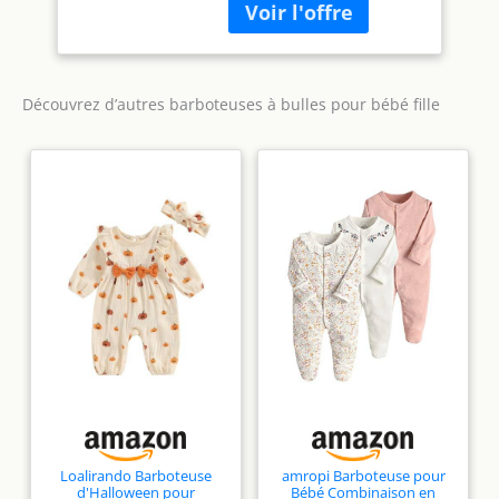
confortable contre la
conservant une texture
peau délicate de votre
super douce. Fabriqué
bébé. Ces vêtements
selon les normes GOTS.
pour filles sont en tissu
respirant, l'article d'été
Découvrez d’autres barboteuses à bulles pour bébé fille
parfait que les abeilles
doivent avoir. Design
moderne et pratique :
notre barboteuse dispose
d'un joli design élégant
parfait pour les abeilles
et dispose d'une
ouverture à trou de
serrure à l'arrière pour
s'habiller sans tracas.
Fermetures à pression
faciles à utiliser sur la
ligne des couches pour
un changement rapide
des couches. Choix
écologique : vous vous
Loalirando Barboteuse
amropi Barboteuse pour
d'Halloween pour
Bébé Combinaison en