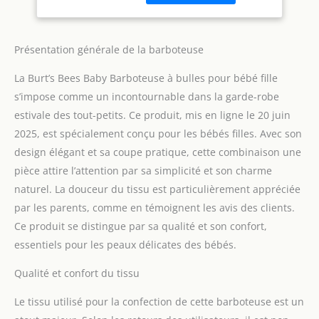
peau délicate de votre
bébé. Ces vêtements
pour filles sont en tissu
respirant, l'article d'été
Présentation générale de la barboteuse
parfait que les abeilles
La Burt’s Bees Baby Barboteuse à bulles pour bébé fille
doivent avoir. Design
moderne et pratique :
s’impose comme un incontournable dans la garde-robe
notre barboteuse dispose
estivale des tout-petits. Ce produit, mis en ligne le 20 juin
d'un joli design élégant
2025, est spécialement conçu pour les bébés filles. Avec son
parfait pour les abeilles
design élégant et sa coupe pratique, cette combinaison une
et dispose d'une
ouverture à trou de
pièce attire l’attention par sa simplicité et son charme
serrure à l'arrière pour
naturel. La douceur du tissu est particulièrement appréciée
s'habiller sans tracas.
par les parents, comme en témoignent les avis des clients.
Fermetures à pression
Ce produit se distingue par sa qualité et son confort,
faciles à utiliser sur la
ligne des couches pour
essentiels pour les peaux délicates des bébés.
un changement rapide
des couches. Choix
Qualité et confort du tissu
écologique : vous vous
Le tissu utilisé pour la confection de cette barboteuse est un
sentirez bien en
choisissant notre tissu