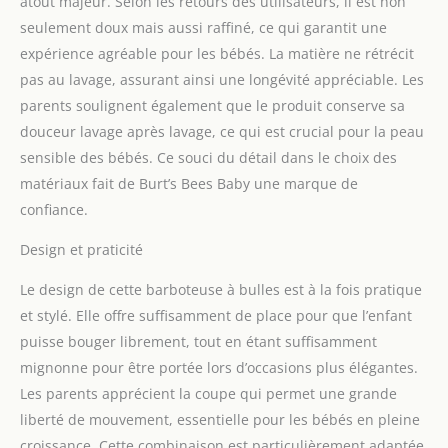
atout majeur. Selon les retours des utilisateurs, il est non
fabriqué de manière
seulement doux mais aussi raffiné, ce qui garantit une
durable. Ces barboteuses
expérience agréable pour les bébés. La matière ne rétrécit
d'une seule pièce en
pas au lavage, assurant ainsi une longévité appréciable. Les
coton 100 % bio
garderont votre tout-petit
parents soulignent également que le produit conserve sa
à l'aise. C'est également
douceur lavage après lavage, ce qui est crucial pour la peau
un excellent cadeau
sensible des bébés. Ce souci du détail dans le choix des
Tailles disponibles : ces
matériaux fait de Burt’s Bees Baby une marque de
barboteuses sont
disponibles de la
confiance.
naissance à 24 mois. Que
Design et praticité
vous ayez une petite
abeille qui vient de
Le design de cette barboteuse à bulles est à la fois pratique
commencer à
bourdonner ou un petit
et stylé. Elle offre suffisamment de place pour que l’enfant
enfant, vous trouverez
puisse bouger librement, tout en étant suffisamment
l'ajustement parfait. Le
mignonne pour être portée lors d’occasions plus élégantes.
matériau en coton
Les parents apprécient la coupe qui permet une grande
respirant rend nos
barboteuses parfaites
liberté de mouvement, essentielle pour les bébés en pleine
pour les peaux sensibles.
croissance. Cette combinaison est particulièrement adaptée