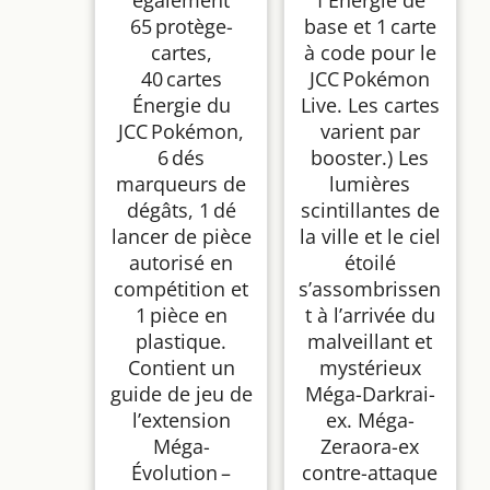
également
1 Énergie de
65 protège-
base et 1 carte
cartes,
à code pour le
40 cartes
JCC Pokémon
Énergie du
Live. Les cartes
JCC Pokémon,
varient par
6 dés
booster.) Les
marqueurs de
lumières
dégâts, 1 dé
scintillantes de
lancer de pièce
la ville et le ciel
autorisé en
étoilé
compétition et
s’assombrissen
1 pièce en
t à l’arrivée du
plastique.
malveillant et
Contient un
mystérieux
guide de jeu de
Méga-Darkrai-
l’extension
ex. Méga-
Méga-
Zeraora-ex
Évolution –
contre-attaque