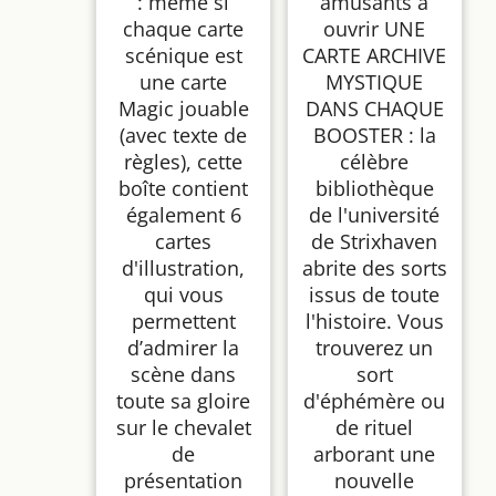
: même si
amusants à
chaque carte
ouvrir UNE
scénique est
CARTE ARCHIVE
une carte
MYSTIQUE
Magic jouable
DANS CHAQUE
(avec texte de
BOOSTER : la
règles), cette
célèbre
boîte contient
bibliothèque
également 6
de l'université
cartes
de Strixhaven
d'illustration,
abrite des sorts
qui vous
issus de toute
permettent
l'histoire. Vous
d’admirer la
trouverez un
scène dans
sort
toute sa gloire
d'éphémère ou
sur le chevalet
de rituel
de
arborant une
présentation
nouvelle