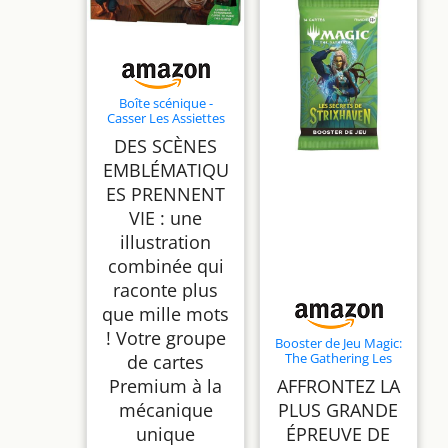
Boîte scénique -
Casser Les Assiettes
Magic: The Gathering
DES SCÈNES
| Le Hobbit (Version
Anglaise)
EMBLÉMATIQU
ES PRENNENT
VIE : une
illustration
combinée qui
raconte plus
que mille mots
! Votre groupe
Booster de Jeu Magic:
The Gathering Les
de cartes
Secrets de Strixhaven
Premium à la
AFFRONTEZ LA
(Version Française)
mécanique
PLUS GRANDE
unique
ÉPREUVE DE