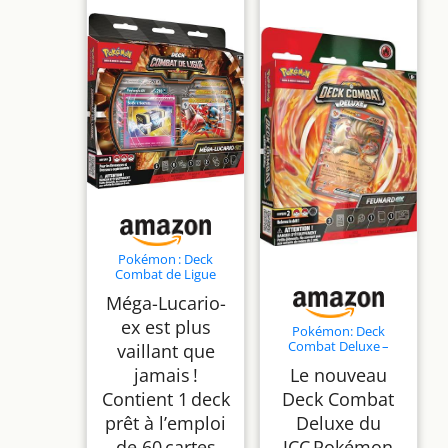
Pokémon : Deck
Combat de Ligue
Méga‑Lucario-ex
Méga-Lucario-
(1 Deck prêt à l’Emploi
de 60 Cartes
ex est plus
Pokémon: Deck
Contenant
Combat Deluxe –
vaillant que
Méga‑Lucario-ex)
Feunard-ex du JCC
jamais !
Le nouveau
Pokémon (Deck de
60 Cartes prêt à
Contient 1 deck
Deck Combat
l’Emploi et
prêt à l’emploi
Deluxe du
Accessoires)
de 60 cartes
JCC Pokémon