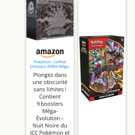
Pokémon : Coffret
Dresseur d’élite Méga-
Évolution – Nuit Noire
Plongez dans
(1 Carte Promo
entièrement illustrée,
une obscurité
9 boosters et des
sans limites !
Accessoires de Jeu
Premium)
Contient
9 boosters
Méga-
Évolution –
Nuit Noire du
JCC Pokémon et