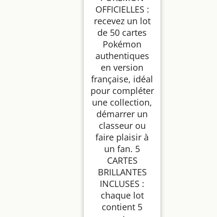
Cartes Authentiques -
OFFICIELLES :
Lot Aléatoire pour
Collection et Cadeau
recevez un lot
de 50 cartes
Pokémon
authentiques
en version
française, idéal
pour compléter
une collection,
démarrer un
classeur ou
faire plaisir à
un fan. 5
CARTES
BRILLANTES
INCLUSES :
chaque lot
contient 5