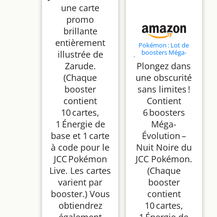
une carte
promo
brillante
entièrement
Pokémon : Lot de
boosters Méga-
illustrée de
Évolution – Nuit Noire
Zarude.
Plongez dans
(6 boosters)
(Chaque
une obscurité
booster
sans limites !
contient
Contient
10 cartes,
6 boosters
1 Énergie de
Méga-
base et 1 carte
Évolution –
à code pour le
Nuit Noire du
JCC Pokémon
JCC Pokémon.
Live. Les cartes
(Chaque
varient par
booster
booster.) Vous
contient
obtiendrez
10 cartes,