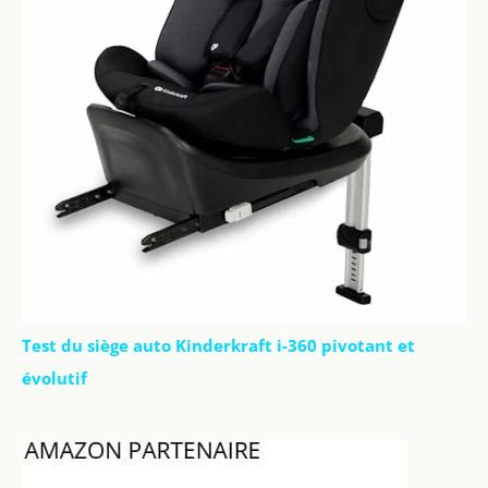
Test du siège auto Kinderkraft i-360 pivotant et
évolutif