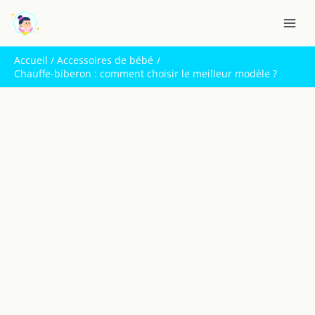
Aller
R
au
e
contenu
c
Accueil
Accessoires de bébé
h
Chauffe-biberon : comment choisir le meilleur modèle ?
e
r
c
h
e
r