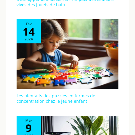
vives des jouets de bain
Fév
14
2024
Les bienfaits des puzzles en termes de
concentration chez le jeune enfant
Mar
9