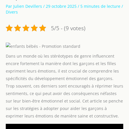
Par
Julien Devillers
/
29 octobre 2025
/
5 minutes de lecture
/
Divers
5/5 - (9 votes)
Dans un monde où les stéréotypes de genre influencent
encore fortement la manière dont les garçons et les filles
expriment leurs émotions, il est crucial de comprendre les
spécificités du développement émotionnel des garçons.
Trop souvent, ces derniers sont encouragés à réprimer leurs
sentiments, ce qui peut avoir des conséquences néfastes
sur leur bien-être émotionnel et social. Cet article se penche
sur les stratégies à adopter pour aider les garçons à
exprimer leurs émotions de manière saine et constructive.