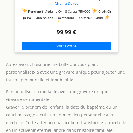
Chaine Dorée
Pendentif Médaille Or 18 Carats 750/000
Croix Or
Jaune - Dimensions 1.50cm*8mm - Epaisseur 1.5mm
Poids Indicatif : 0.20gr
Chaîne Maille Forçat en métal
Doré - Ajustable 42/45cm
Bijou livré dans un écrin et
99,99 €
accompagné d'un certificat d'authenticité
Après avoir choisi une médaille qui vous plaît,
personnalisez-la avec une gravure unique pour ajouter une
touche personnelle et inoubliable.
Personnaliser sa médaille avec une gravure unique
Gravure sentimentale
Graver le prénom de l’enfant, la date du baptême ou un
court message ajoute une dimension personnelle à la
médaille. Cette attention particulière transforme la médaille
en un souvenir éternel, ancré dans l’histoire familiale.