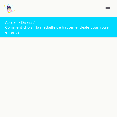
Aller
R
au
e
contenu
c
Accueil
Divers
h
Comment choisir la médaille de baptême idéale pour votre
enfant ?
e
r
c
h
e
r