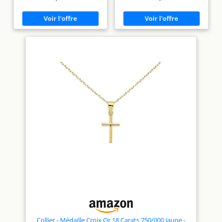
intemporelle.
Le
Métal Doré Ajustable 42-45cm -
pendentif de 1.2cm présente
des détails exquis, mettant en
Offerte
Bijou livré dans un
valeur l'élégance et la
écrin et accompagné d'un
délicatesse de l'ange. Avec un
certificat d'authenticité
poids indicatif de 0.50 gr, il est
Personnalisez ce bijou unique
léger et agréable à porter.
avec une gravure offerte.
La chaîne en métal doré de
Renseignez simplement les
style maille forçat est ajustable
détails de la personnalisation
et peut être portée à des
pour ajouter une touche
longueurs de 42cm ou 45cm.
personnelle et significative. -
Cette médaille Ange
- Entreprise Française -
Raphaël est l'idéal pour des
- Gravé et Livré depuis la
occasions spéciales telles que
France -
-
le baptême ou la communion.
Elle est également
parfaitement adaptée aux
enfants, ajoutant une
dimension spirituelle et
protectrice à leur vie.
Pour votre tranquillité
d'esprit, ce bijou est livré dans
un écrin élégant et est
accompagné d'un certificat
d'authenticité, attestant de sa
qualité.
Collier - Médaille Croix Or 18 Carats 750/000 Jaune -