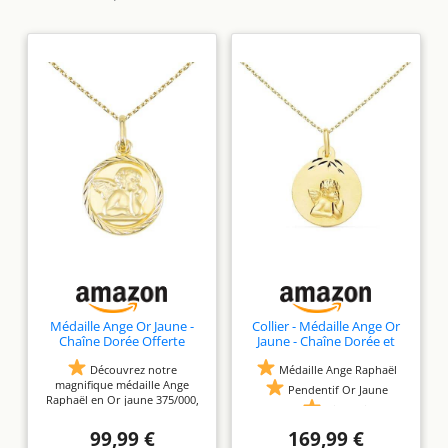
Médaille Ange Or Jaune -
Collier - Médaille Ange Or
Chaîne Dorée Offerte
Jaune - Chaîne Dorée et
Gravure Offerte
Découvrez notre
Médaille Ange Raphaël
magnifique médaille Ange
Pendentif Or Jaune
Raphaël en Or jaune 375/000,
375/000
Dimensions -
un bijou d'une grande
1.40cm - Poids Indicatif 0.65gr
symbolique et d'une beauté
99,99 €
169,99 €
Chaîne Maille Forçat en