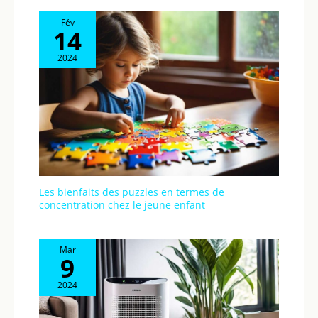
Fév
14
2024
Les bienfaits des puzzles en termes de
concentration chez le jeune enfant
Mar
9
2024