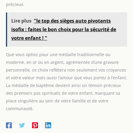
travaux de précision. Il est
précieux.
conçu pour offrir une
combinaison unique de
support de travail robuste et
de dimensions réduites et
Lire plus
"le top des sièges auto pivotants
maniables. Sa forme plate est
idéale pour les travaux au
isofix : faites le bon choix pour la sécurité de
microscope.
votre enfant ! "
Que vous optiez pour une médaille traditionnelle ou
moderne, en or ou en argent, agrémentée d’une gravure
personnelle, ce choix reflétera non seulement vos croyances
et votre valeur mais aussi l’amour que vous portez à l’enfant.
La médaille de baptême devient ainsi un témoin précieux
des premiers pas spirituels de votre enfant, marquant sa
place singulière au sein de votre famille et de votre
communauté.