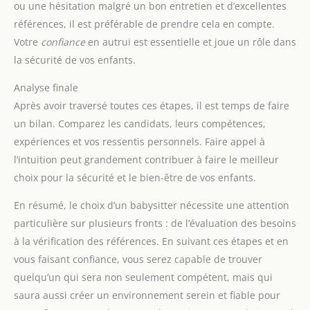
ou une hésitation malgré un bon entretien et d’excellentes
valeur, ATUVOS Tag peut être utilisé avec vos clés,
pas d'un appareil GPS en
portefeuilles, bagages, valises, sacs, etc. Utilisez l'application
temps réel. Fonctionnement :
références, il est préférable de prendre cela en compte.
Apple Localiser pour les trouver.
lorsque vous perdez un objet,
celui-ci émet un signal
Votre
confiance
en autrui est essentielle et joue un rôle dans
Bluetooth sécurisé. Tout
la sécurité de vos enfants.
appareil à proximité faisant
partie du réseau mondial peut
détecter ce signal de manière
Analyse finale
anonyme et vous transmettre
sa position. La position n'est
Après avoir traversé toutes ces étapes, il est temps de faire
mise à jour que lorsqu'un
un bilan. Comparez les candidats, leurs compétences,
autre appareil du réseau passe
à proximité de l'objet perdu.
expériences et vos ressentis personnels. Faire appel à
Cela signifie que la position est
mise à jour périodiquement, et
l’intuition peut grandement contribuer à faire le meilleur
non en temps réel sur une
carte. Idéal pour les clés, les
choix pour la sécurité et le bien-être de vos enfants.
sacs et les bagages, mais pas
pour suivre en temps réel les
En résumé, le choix d’un babysitter nécessite une attention
animaux domestiques ou les
personnes en mouvement.
particulière sur plusieurs fronts : de l’évaluation des besoins
à la vérification des références. En suivant ces étapes et en
vous faisant confiance, vous serez capable de trouver
quelqu’un qui sera non seulement compétent, mais qui
saura aussi créer un environnement serein et fiable pour