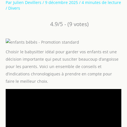
Par
Julien Devillers
/
9 décembre 2025
/
4 minutes de lecture
/
Divers
4.9/5 - (9 votes)
Choisir le babysitter idéal pour garder vos enfants est une
décision importante qui peut susciter beaucoup d’angoisse
pour les parents. Voici un ensemble de conseils et
d’indications chronologiques à prendre en compte pour
faire le meilleur choix.