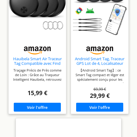
Hauibela Smart Air Traceur
Android Smart Tag, Traceur
Tag Compatible avec Find
GPS Lot de 4, Localisateur
My APP(iOS Uniquement)
D’Objets Bluetooth
Traçage Précis de Près comme
【Android Smart Tag】: ce
de Loin : Grâce au Traqueur
Smart Tag compact et léger est
Intelligent Hauibela, retrouvez
spécialement conçu pour les
rapidement et facilement vos
utilisateurs d'Android. Associé
69,99 €
objets perdus. Dans un rayon
à l'application Google Find
15,99 €
Bluetooth allant jusqu’à 50
Hub, il permet de localiser
29,99 €
mètres, activez le haut-parleur
facilement vos effets
intégré (80-100 dB) pour
personnels. Idéal pour
localiser votre objet grâce à un
localiser votre voiture, vos
signal sonore puissant. Si
clés, votre portefeuille et vos
l’objet est hors de portée, le
bagages. 【Mode Perdu et
traqueur utilise un réseau
protection de la vie privée】 :
sécurisé et crypté pour afficher
si votre appareil venait à
sa position sur une carte et
disparaître, vous pouvez
vous guider jusqu’à lui via la
activer le mode Perdu dans