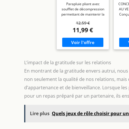
automatique,
Rés
Parapluie pliant avec
CONCE
compact, diamètre :
soufflet de décompression
AU VE
98 cm, résistant au
Auto
permettant de maintenir la
Conçu
vent, avec aération,
Para
forme du parapluie
parap
Ronde, noir, taille
Durab
12,59 €
pendant les vents forts Le
parap
unique
Fibre
11,99 €
parapluie s'ouvre/se
rési
Dôme
ferme automatiquement
ext
Tien
en appuyant sur un bouton
balein
d
Poignée Soft-grip pour une
ren
prise en main confortable ;
ventilé
dragonne permettant un
Test
transport mains libres
R
L’impact de la gratitude sur les relations
Fabriqué en acier et
retour
En montrant de la gratitude envers autrui, nous
polyester durables ;
là où
housse de rangement
Port
non seulement la qualité de nos relations, mais
incluse Mesure 28 cm de
s’éla
d’appartenance et de bienveillance. Lorsque le
long lorsqu'il est
grand
entièrement fermé;
la pl
pour un repas préparé par un partenaire, ils en
diamètre d'ouverture de
les t
98 cm
l’acc
plus 
Lire plus
Quels jeux de rôle choisir pour un
class
AUTOM
un b