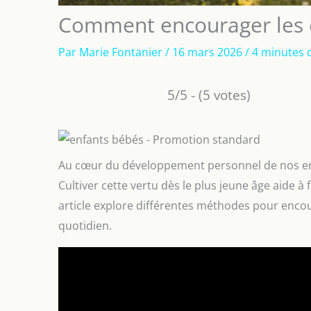
Comment encourager les e
Par
Marie Fontanier
/
16 mars 2026
/
4 minutes 
5/5 - (5 votes)
Au cœur du développement personnel de nos enfa
Cultiver cette vertu dès le plus jeune âge aide à 
article explore différentes méthodes pour enco
quotidien.