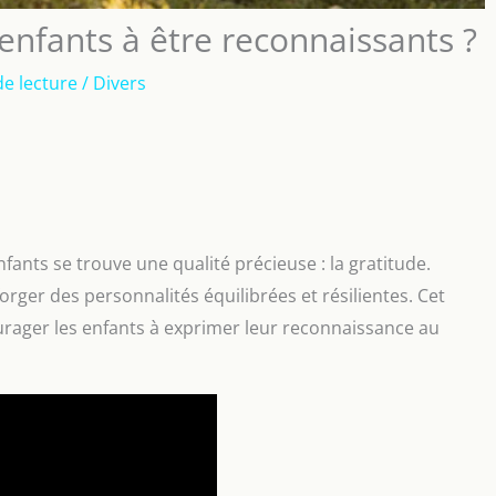
nfants à être reconnaissants ?
de lecture
/
Divers
nts se trouve une qualité précieuse : la gratitude.
forger des personnalités équilibrées et résilientes. Cet
urager les enfants à exprimer leur reconnaissance au