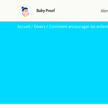
Aller
au
Baby Proof
Ali
contenu
Accueil
Divers
Comment encourager les enfants