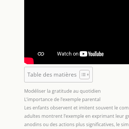
Table des matières
Modéliser la gratitude au quotidien
L’importance de l’exemple parental
Les enfants observent et imitent souvent le comp
adultes montrent l’exemple en exprimant leur gr
anodins ou des actions plus significatives, le sim