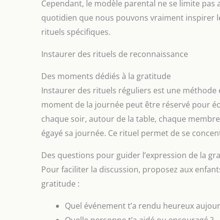
Cependant, le modèle parental ne se limite pas 
paraplu
quotidien que nous pouvons vraiment inspirer l
se fe
san
rituels spécifiques.
déplo
re
seco
Instaurer des rituels de reconnaissance
facile
mai
Des moments dédiés à la gratitude
porti
poign
Instaurer des rituels réguliers est une méthode 
prise
moment de la journée peut être réservé pour éc
toil
repo
chaque soir, autour de la table, chaque membre
vou
éléga
égayé sa journée. Ce rituel permet de se concentre
voy
quoti
Des questions pour guider l’expression de la gr
LÉGER
PLUS D
Pour faciliter la discussion, proposez aux enfan
mo
gratitude :
par
ré
trans
Quel événement t’a rendu heureux aujour
en re
Quelle personne t’a aidé ou encouragé ?
robu