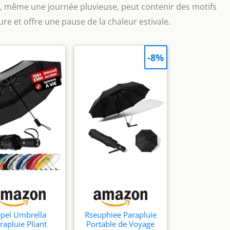
 même une journée pluvieuse, peut contenir des motifs
ure et offre une pause de la chaleur estivale.
-8%
pel Umbrella
Rseuphiee Parapluie
rapluie Pliant
Portable de Voyage