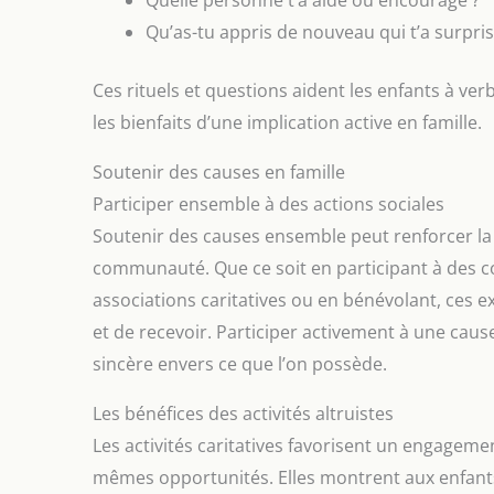
intens
Qu’as-tu appris de nouveau qui t’a surpris
se ran
sacs
gants
Ces rituels et questions aident les enfants à ve
large
de la 
les bienfaits d’une implication active en famille.
pour 
voy
Soutenir des causes en famille
campie
sous l
Participer ensemble à des actions sociales
que v
Soutenir des causes ensemble peut renforcer la 
Europ
i
communauté. Que ce soit en participant à des col
indi
associations caritatives ou en bénévolant, ces
étud
un
et de recevoir. Participer activement à une caus
IMPE
sincère envers ce que l’on possède.
SUPÉR
durer
Les bénéfices des activités altruistes
de g
toile q
Les activités caritatives favorisent un engagemen
neige
mêmes opportunités. Elles montrent aux enfan
Son c