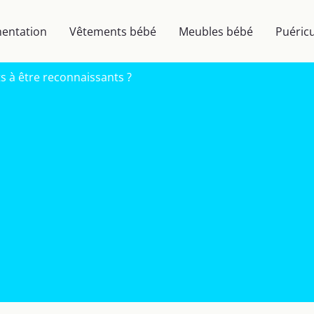
mentation
Vêtements bébé
Meubles bébé
Puéricu
 à être reconnaissants ?