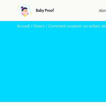
Aller
au
Baby Proof
Ali
contenu
Accueil
Divers
Comment soutenir un enfant atte