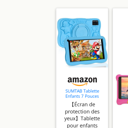
SUMTAB Tablette
Enfants 7 Pouces
Android Tablette
【Écran de
pour Enfant avec 8GB
protection des
RAM+64GB ROM(TF
256GB), Contrôle
yeux】Tablette
Parental, WiFi,
pour enfants
Bluetooth, Kids