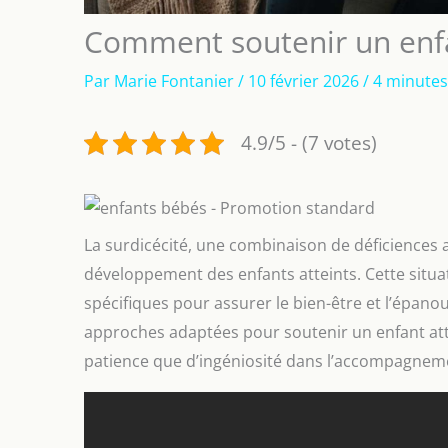
Comment soutenir un enfan
Par
Marie Fontanier
/
10 février 2026
/
4 minutes
4.9/5 - (7 votes)
La surdicécité, une combinaison de déficiences au
développement des enfants atteints. Cette situa
spécifiques pour assurer le bien-être et l’épano
approches adaptées pour soutenir un enfant atte
patience que d’ingéniosité dans l’accompagnem