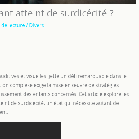
t atteint de surdicécité ?
 de lecture
/
Divers
ditives et visuelles, jette un défi remarquable dans le
tion complexe exige la mise en œuvre de stratégies
uissement des enfants concernés. Cet article explore les
int de surdicécité, un état qui nécessite autant de
ent.