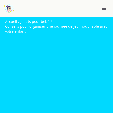
Aller
R
au
e
contenu
c
Accueil
Jouets pour bébé
h
Conseils pour organiser une journée de jeu inoubliable avec
votre enfant
e
r
c
h
e
r