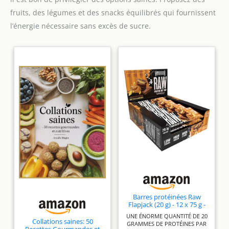
fruits, des légumes et des snacks équilibrés qui fournissent
l’énergie nécessaire sans excès de sucre.
Barres protéinées Raw
Flapjack (20 g) - 12 x 75 g -
Substitut de repas faible en
UNE ÉNORME QUANTITÉ DE 20
sucre - Collation saine à
Collations saines: 50
GRAMMES DE PROTÉINES PAR
base d’avoine pour énergie
Recettes Gourmandes et