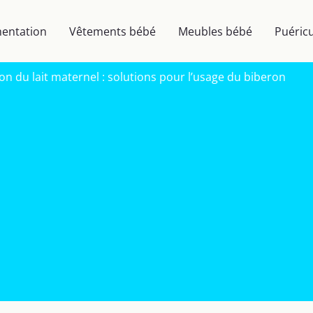
mentation
Vêtements bébé
Meubles bébé
Puéricu
on du lait maternel : solutions pour l’usage du biberon