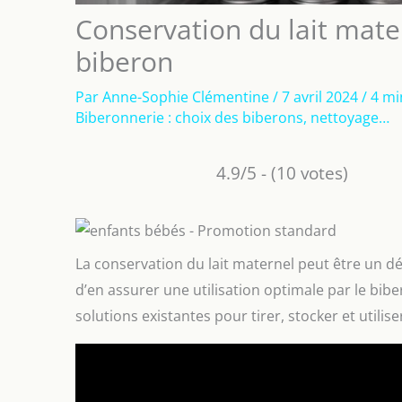
Conservation du lait mater
biberon
Par
Anne-Sophie Clémentine
/
7 avril 2024
/
4 mi
Biberonnerie : choix des biberons, nettoyage…
4.9/5 - (10 votes)
La conservation du lait maternel peut être un d
d’en assurer une utilisation optimale par le bibe
solutions existantes pour tirer, stocker et utilise