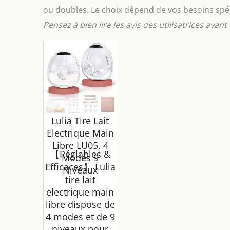
ou doubles. Le choix dépend de vos besoins spéc
Pensez à bien lire les avis des utilisatrices avant
Lulia Tire Lait
Electrique Main
Libre LU05, 4
【Réglables &
Modes 9
Efficaces】 Lulia
Niveaux
tire lait
electrique main
libre dispose de
4 modes et de 9
niveaux pour