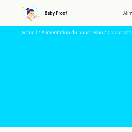
Aller
au
Baby Proof
Ali
contenu
Accueil
Alimentation du nourrisson
Conservati