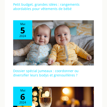
Petit budget, grandes idées : rangements
abordables pour vêtements de bébé
Mai
5
2024
Dossier spécial jumeaux : coordonner ou
diversifier leurs bodys et grenouillères ?
Mai
6
2024