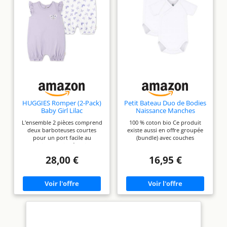
HUGGIES Romper (2-Pack)
Petit Bateau Duo de Bodies
Baby Girl Lilac
Naissance Manches
Courtes Bébé
L'ensemble 2 pièces comprend
100 % coton bio Ce produit
deux barboteuses courtes
existe aussi en offre groupée
pour un port facile au
(bundle) avec couches
quotidien Fabriqué en jersey
Pampers (91 couches + 10
de coton bio doux et respirant
lingettes Aqua Harmonie) idéal
28,00 €
16,95 €
Doux pour la peau de bébé et
pour un cadeau naissance
respectueux de la planète
bébé