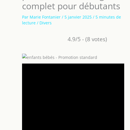
complet pour débutants
Par
Marie Fontanier
/
5 janvier 2025
/
5 minutes de
lecture
/
Divers
4.9/5 - (8 votes)