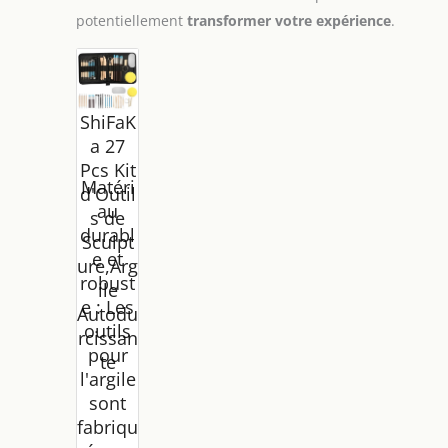
potentiellement
transformer votre expérience
.
ShiFaK
a 27
Pcs Kit
Matéri
d'Outil
au
s de
durabl
Sculpt
e et
ure,Arg
robust
ile
e : Les
Autodu
outils
rcissan
pour
te
l'argile
sont
fabriqu