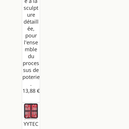
e à la
sculpt
ure
détaill
ée,
pour
l'ense
mble
du
proces
sus de
poterie
.
13,88 €
YYTEC