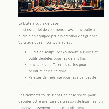
La boîte à outils de base
Il est essentiel de commencer avec une boîte à
outils bien équipée pour la création de figurines.
Voici quelques incontournables :
Outils de sculpture : couteaux, aiguilles et
outils dentelés pour les détails fins
Pinceaux de différentes tailles pour la
peinture et les finitions
Palettes de mélange pour les nuances de
couleur
Ces éléments fournissent une base solide pour
débuter votre aventure de création de figurines. Un
bon investissement dans ces outils peut