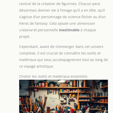
central de la création de figurines. Chacun peut
désormais donner vie à l’image qu’il a en tête, qu’il
s’agisse d’un personnage de science-fiction ou d’un
héros de fantasy. Cela ajoute une
dimension
créative
et personnelle
inestimable
à chaque
projet.
Cependant, avant de s’immerger dans cet univers
complexe, il est crucial de connaître les outils et
matériaux qui vous accompagneront tout au long de
ce voyage artistique.
Choisir les outils et matériaux essentiels