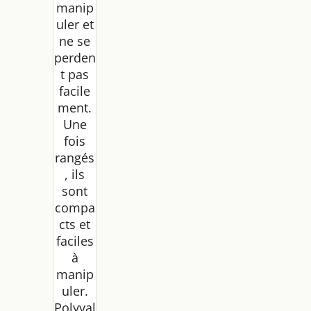
manip
uler et
ne se
perden
t pas
facile
ment.
Une
fois
rangés
, ils
sont
compa
cts et
faciles
à
manip
uler.
Polyval