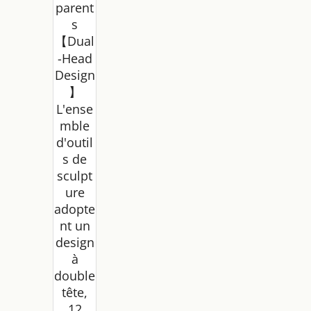
parent
s
【Dual
-Head
Design
】
L'ense
mble
d'outil
s de
sculpt
ure
adopte
nt un
design
à
double
tête,
12