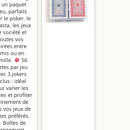
t un paquet
eu, parfaits
r le poker, le
asta, les jeux
e société et
toutes vos
irées entre
mis ou en
mille.
56
rtes par jeu
ec 3 jokers
clus : idéal
ur varier les
ies et profiter
einement de
s vos jeux de
tes préférés.
Boîtes de
rangement