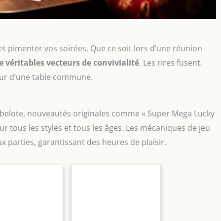
et pimenter vos soirées. Que ce soit lors d’une réunion
e véritables vecteurs de convivialité
. Les rires fusent,
tour d’une table commune.
 la belote, nouveautés originales comme « Super Mega Lucky
r tous les styles et tous les âges. Les mécaniques de jeu
 parties, garantissant des heures de plaisir.