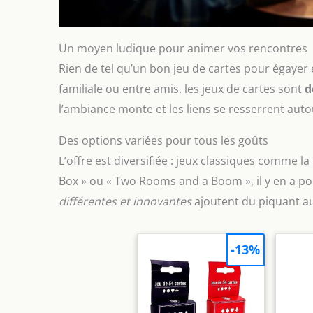
Un moyen ludique pour animer vos rencontres
Rien de tel qu’un bon jeu de cartes pour égayer 
familiale ou entre amis, les jeux de cartes sont
d
l’ambiance monte et les liens se resserrent au
Des options variées pour tous les goûts
L’offre est diversifiée : jeux classiques comme
Box » ou « Two Rooms and a Boom », il y en a pou
différentes et innovantes
ajoutent du piquant aux
-13%