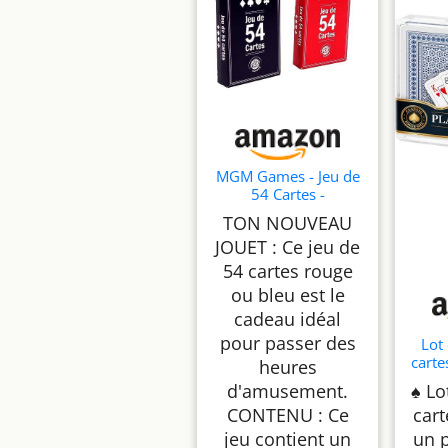
MGM Games - Jeu de
54 Cartes -
144633LIN - Rouge
TON NOUVEAU
ou Bleu - Papier - À
JOUET : Ce jeu de
partir de 5 Ans
54 cartes rouge
ou bleu est le
cadeau idéal
pour passer des
Lot
carte
heures
Je
d'amusement.
♠️
Lot
Play
CONTENU : Ce
car
pour
jeu contient un
un 