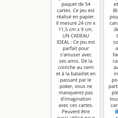
paquet de 54
e
cartes. Ce jeu est
Bl
réalisé en papier.
pou
Il mesure 24 cm x
can
11,5 cm x 9 cm.
d
UN CADEAU
IDEAL : Ce jeu est
so
parfait pour
a
s'amuser avec
fa
ses amis. De la
ca
coinche au rami
av
et à la bataillet en
in
passant par le
po
poker, vous ne
part
manquerez pas
pl
d'imagination
tou
avec ces cartes.
car
Peuvent être
aussi utilisé pour