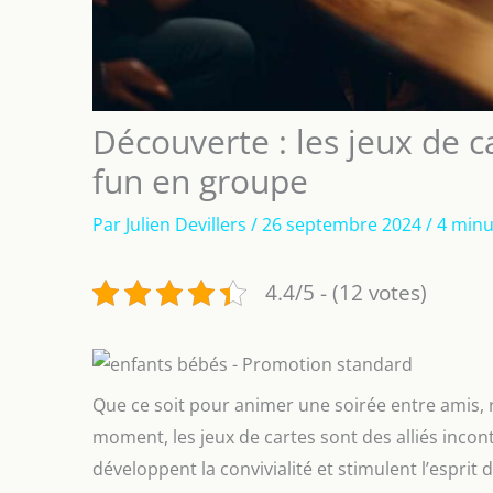
Découverte : les jeux de 
fun en groupe
Par
Julien Devillers
/
26 septembre 2024
/
4 minu
4.4/5 - (12 votes)
Que ce soit pour animer une soirée entre amis, 
moment, les jeux de cartes sont des alliés inco
développent la convivialité et stimulent l’esprit 