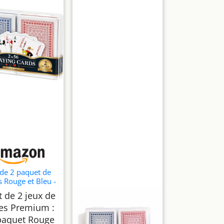
 de 2 paquet de
s Rouge et Bleu -
ux de Cartes -
 de 2 jeux de
ing Cards - Idéal
tes Premium :
 Pocker et jeux
de société
paquet Rouge