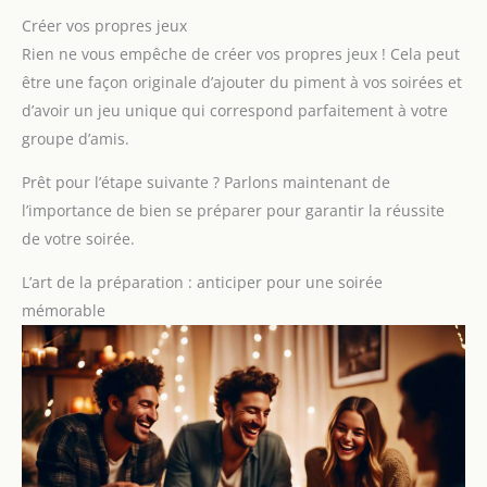
Créer vos propres jeux
Rien ne vous empêche de créer vos propres jeux ! Cela peut
être une façon originale d’ajouter du piment à vos soirées et
d’avoir un jeu unique qui correspond parfaitement à votre
groupe d’amis.
Prêt pour l’étape suivante ? Parlons maintenant de
l’importance de bien se préparer pour garantir la réussite
de votre soirée.
L’art de la préparation : anticiper pour une soirée
mémorable