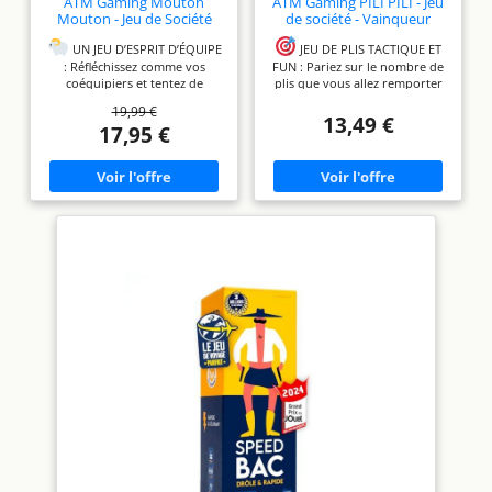
ATM Gaming Mouton
ATM Gaming PILI PILI - Jeu
Mouton - Jeu de Société
de société - Vainqueur
Famille et Amis -
Grand Prix du Jouet 2025 -
Complétez Les Mêmes
Jeu de Cartes Tactique et
UN JEU D’ESPRIT D’ÉQUIPE
JEU DE PLIS TACTIQUE ET
Réponses Que Vos
d’Ambiance - 2 à 8 Joueurs -
: Réfléchissez comme vos
FUN : Pariez sur le nombre de
Coéquipiers ! - Jeu
20 Min - Idée Cadeau
coéquipiers et tentez de
plis que vous allez remporter
d’Ambiance Drôle et
Original - Format Voyage
donner la même réponse à des
et tentez de respecter votre
19,99 €
Rapide - 3 à 9 Joueurs - Dès
thèmes décalés ! Plus vous êtes
pari. Un subtil mélange de
13,49 €
17,95 €
12 Ans - Format Voyage
synchronisés, plus vous
stratégie, de bluff et de prise
marquez de points !
de risque !
MÉCANIQUE
DRÔLE ET IMMÉDIAT :
ORIGINALE DE PARI : À chaque
Complétez des phrases comme
manche, annoncez votre
"Le Père…" ou "J’aimerais
objectif et tentez de l’atteindre.
avoir…" et tentez d’anticiper ce
Moins d’erreurs = moins de
que vos partenaires vont dire.
pénalités. Suspense et des
Une seule réponse par
retournements de situation à
joueur… mais il faut tomber
chaque partie.
RÈGLES
d’accord sans se parler !
SIMPLES, PARTIES RAPIDES :
+700 THÈMES ORIGINAUX : Un
Apprenez à jouer en quelques
mélange de questions
minutes et enchaînez les
absurdes, drôles et toutes
manches. Idéal pour les
simples, parfait pour tester
soirées entre amis, en famille,
votre connexion mentale dans
en vacances... Compact et
facile à transporter, ce jeu de
la bonne humeur.
EN
FAMILLE OU ENTRE AMIS : De 3
société se glisse partout !
à 9 joueurs, dès 12 ans. Idéal
2 À 8 JOUEURS, TOUT PUBLIC :
pour les soirées, week-ends,
Accessible dès 8 ans, parfait
apéros ou vacances. Règles
pour petits et grands groupes.
expliquées en 1 minute,
Un jeu de cartes stratégique