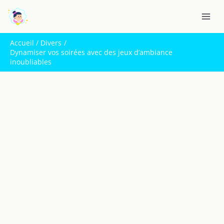
Aller
R
au
e
contenu
c
Accueil
Divers
h
Dynamiser vos soirées avec des jeux d’ambiance
inoubliables
e
r
c
h
e
r