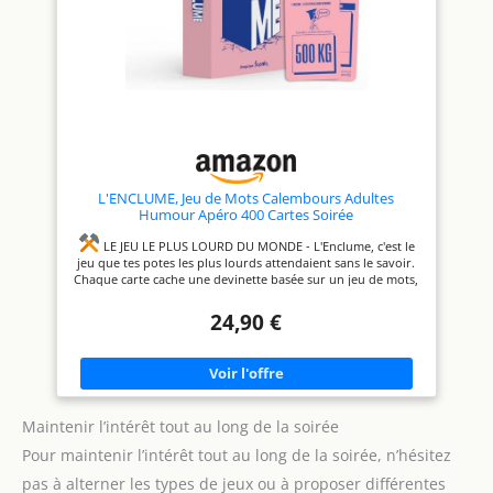
L'ENCLUME, Jeu de Mots Calembours Adultes
Humour Apéro 400 Cartes Soirée
LE JEU LE PLUS LOURD DU MONDE - L'Enclume, c'est le
jeu que tes potes les plus lourds attendaient sans le savoir.
Chaque carte cache une devinette basée sur un jeu de mots,
un calembour ou une association d'idées absurde. Exemple :
"Chanteuse épousa un quadrilatère" → Mariah Carey.
24,90 €
Bienvenue dans l'univers de la lourdeur absolue
400
CARTES POUR DES SOIRÉES INOUBLIABLES - 360 cartes
Enclume + 40 cartes Palourdes (bonus). Chaque devinette a
un poids de départ, de 250 kg à 1 tonne. Plus la carte est
lourde, plus c'est difficile. 2 indices par carte sont là pour
aider les joueurs (ou les nuls). Des heures de jeu garanties
Maintenir l’intérêt tout au long de la soirée
JEU D'AMBIANCE APÉRO ET SOIRÉE - Idéal pour l'apéro,
Pour maintenir l’intérêt tout au long de la soirée, n’hésitez
les soirées entre amis, les repas de famille ou les week-ends.
Un jeu convivial et accessible où même les plus timides
pas à alterner les types de jeux ou à proposer différentes
finissent par s'écrouler de rire. Jouable de 2 à 12 joueurs,