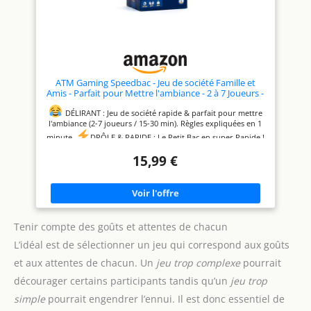
léger qui plaira aussi bien aux
parties de 20 minutes.
UN
novices qu’aux amateurs de
JEU ENGAGÉ : Créé en France
par les créateurs de Speed Bac,
jeux de pli.
IDÉE CADEAU
fabriqué en Europe, avec
ORIGINAL : Un cadeau parfait
papier certifié éco-
pour les amateurs de jeux de
responsable.
société, d’ambiance et de
cartes. Parfait pour un
anniversaire, Noël, ou animer
ATM Gaming Speedbac - Jeu de société Famille et
vos soirées.
Amis - Parfait pour Mettre l'ambiance - 2 à 7 Joueurs -
Grand Prix du Jouet 2024 - Format Voyage
DÉLIRANT : Jeu de société rapide & parfait pour mettre
l'ambiance (2-7 joueurs / 15-30 min). Règles expliquées en 1
minute.
DRÔLE & RAPIDE : Le Petit Bac en super Rapide !
Débarrassez-vous de vos lettres en répondant plus vite que
15,99 €
les autres à des thèmes hilarants !
PLEIN DE THÈMES :
Des centaines de thèmes drôles & décalés (C'est mou, Ça finit
en "ette", Un loisir de grand-père, On le dit quand on
marche dans une crotte, ...)
VALIDÉ : Un jeu de société
drôle mais pas vulgaire. Parfait en famille, entre amis, avec
des ados, entre adultes.
ENGAGÉ : Jeu 100% fabriqué en
Tenir compte des goûts et attentes de chacun
Europe.
Papier certifié éco-responsable.
Un % des
L’idéal est de sélectionner un jeu qui correspond aux goûts
bénéfices reversé à des associations caritatives.
et aux attentes de chacun. Un
jeu trop complexe
pourrait
décourager certains participants tandis qu’un
jeu trop
simple
pourrait engendrer l’ennui. Il est donc essentiel de