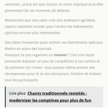
variantes. Le but est que chacun se sente impliqué et profite
seul ou en équipes, les combinaisons sont illimitées
HUMOUR DÉCALÉ POUR ADULTES - Conçu par des poids
pleinement de ces moments de détente.
lourds de l'humour, ce jeu de devinettes mélange culture
générale, jeux de mots et humour au sixième degré.
Accessible dès 12 ans, parties de 10 minutes et plus. Il
Maintenant que vous avez creé une ambiance agréable,
transforme n'importe quelle soirée en fou rire collectif
voyons comment innover pour rendre vos événements
CADEAU PARFAIT - Un jeu de cartes original et drôle qui fait
toujours plaisir, pour un anniversaire, Noël ou juste pour le
spéciaux encore plus mémorables.
plaisir d'offrir. Conçu et imaginé en France
Des idées innovantes pour animer vos événements spéciaux
Mettre en place des tournois
Pourquoi ne pas organiser un
tournoi
? C’est une façon
amusante d’ajouter un peu de compétition à vos soirées et
de pimenter les choses. Vous pouvez même prévoir des
récompenses pour le ou les vainqueurs, histoire de motiver
tous les participants.
Lire plus
Chants traditionnels revisités :
moderniser les comptines pour plus de fun