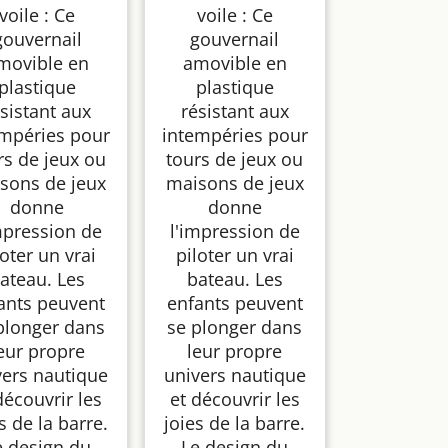
aire Jeux pour
d'aire Jeux pour
voile : Ce
voile : Ce
nts, Echafaudage
Enfants, Echafaudage
gouvernail
gouvernail
lier, Balançoire
Escalier, Balançoire
movible en
amovible en
rieur, Télescope,
Extérieur, Télescope,
 Jeux balançoire
Aire Jeux balançoire
plastique
plastique
léphone (Vert)
téléphone (Bleu)
sistant aux
résistant aux
empéries pour
intempéries pour
rs de jeux ou
tours de jeux ou
sons de jeux
maisons de jeux
donne
donne
mpression de
l'impression de
loter un vrai
piloter un vrai
ateau. Les
bateau. Les
ants peuvent
enfants peuvent
plonger dans
se plonger dans
eur propre
leur propre
vers nautique
univers nautique
découvrir les
et découvrir les
s de la barre.
joies de la barre.
e design du
Le design du