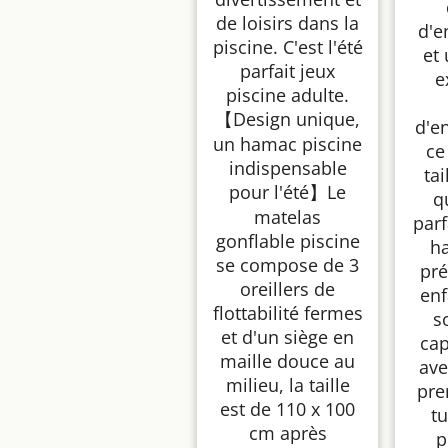
de loisirs dans la
d'e
piscine. C'est l'été
et
parfait jeux
e
piscine adulte.
【Design unique,
d'e
un hamac piscine
ce
indispensable
ta
pour l'été】Le
q
matelas
par
gonflable piscine
h
se compose de 3
pré
oreillers de
enf
flottabilité fermes
s
et d'un siège en
cap
maille douce au
ave
milieu, la taille
pre
est de 110 x 100
tu
cm après
p