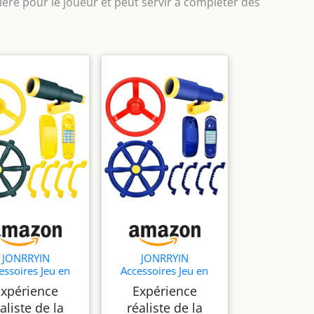
ière pour le joueur et peut servir à compléter des
JONRRYIN
JONRRYIN
essoires Jeu en
Accessoires Jeu en
lein air, 8pcs
Plein air, 8pcs
Expérience
Expérience
ssoires Tour de
Accessoires Tour de
aliste de la
réaliste de la
u, Équipement
Jeu, Équipement