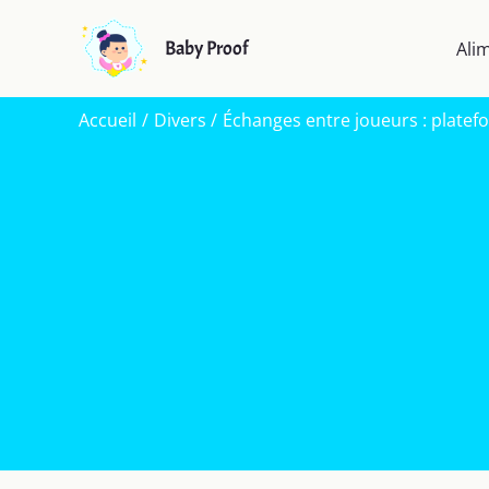
Aller
au
Baby Proof
Ali
contenu
Accueil
Divers
Échanges entre joueurs : platef