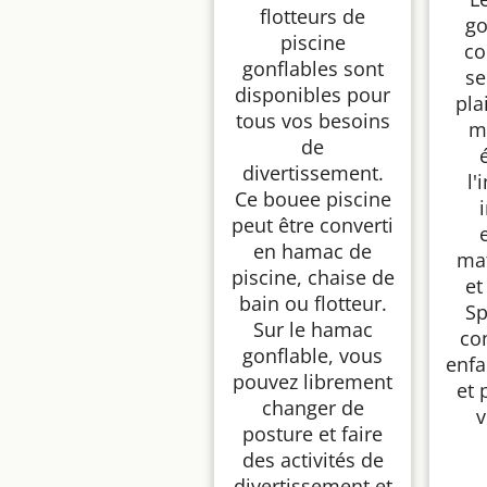
flotteurs de
go
piscine
co
gonflables sont
se
disponibles pour
pla
tous vos besoins
m
de
divertissement.
l'
Ce bouee piscine
peut être converti
en hamac de
ma
piscine, chaise de
et
bain ou flotteur.
Sp
Sur le hamac
co
gonflable, vous
enfan
pouvez librement
et 
changer de
v
posture et faire
des activités de
divertissement et