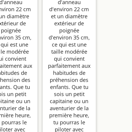
d'anneau
d'anneau
nviron 22 cm
d'environ 22 cm
 un diamètre
et un diamètre
xtérieur de
extérieur de
poignée
poignée
nviron 35 cm,
d'environ 35 cm,
 qui est une
ce qui est une
ille modérée
taille modérée
ui convient
qui convient
faitement aux
parfaitement aux
abitudes de
habitudes de
hension des
préhension des
ants. Que tu
enfants. Que tu
ois un petit
sois un petit
itaine ou un
capitaine ou un
nturier de la
aventurier de la
mière heure,
première heure,
 pourras le
tu pourras le
iloter avec
piloter avec