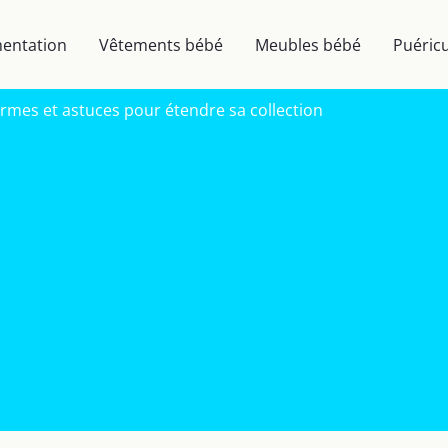
mentation
Vêtements bébé
Meubles bébé
Puéricu
ormes et astuces pour étendre sa collection