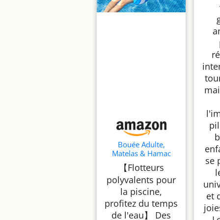
d'
Enfa
Esca
a
Exté
Aire
té
ré
int
tou
mai
l'i
pi
b
Bouée Adulte,
enf
Matelas & Hamac
se 
Gonflable pour
【Flotteurs
Piscine, Plage et Fête,
l
polyvalents pour
Fauteuil et Frite
uni
Flotteur, Jouet de
la piscine,
et 
Piscine Gonflable,
profitez du temps
Accessoires de Jeux
joie
de l'eau】 Des
Aquatiques 2Pcs
L