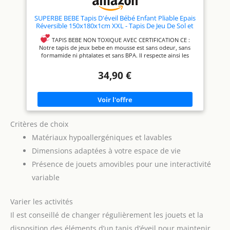
SUPERBE BEBE Tapis D'éveil Bébé Enfant Pliable Epais
Réversible 150x180x1cm XXL - Tapis De Jeu De Sol et
De Motricité En Mousse Favorisant Le
Développement Sensoriel - Cadeau Naissance DINO
TAPIS BEBE NON TOXIQUE AVEC CERTIFICATION CE :
Notre tapis de jeux bebe en mousse est sans odeur, sans
formamide ni phtalates et sans BPA. Il respecte ainsi les
normes européennes.
MULTI USAGE Tapis de parc, Tapis
34,90 €
d eveil bebe, Tapis de Gym bebe, Tapis à langer, tapis garçon
ou fille ... Notre tapis bébé s'adapte à vos besoins !
IMPERMEABLE DOUX ÉPAIS & ANTIDÉRAPANT Notre grand
tapis en mousse pour bébé est geant puisqu'il mesure
150x180cm pour 1cm d'épaisseur.
PLIABLE LAVABLE &
RÉVERSIBLE Tapis sol bebe double face, facile à transporter
Critères de choix
en exterieur grace à sa housse.
ÉDUCATIF & LUDIQUE
Tapis d'eveil bébé Montessori qui stimule la psycho motricite
Matériaux hypoallergéniques et lavables
et le développement sensoriel de vos enfants grace à ses
Dimensions adaptées à votre espace de vie
différents designs.
Présence de jouets amovibles pour une interactivité
variable
Varier les activités
Il est conseillé de changer régulièrement les jouets et la
disposition des éléments d’un tapis d’éveil pour maintenir