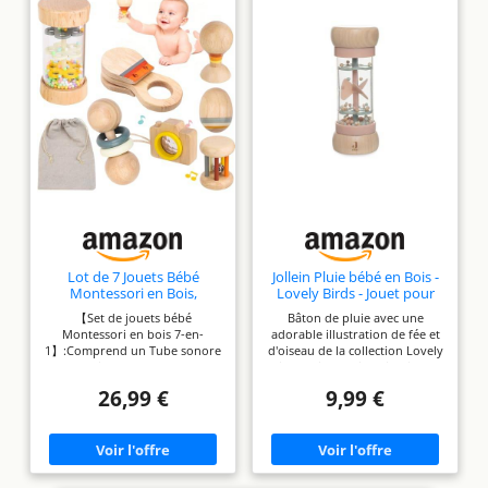
Lot de 7 Jouets Bébé
Jollein Pluie bébé en Bois -
Montessori en Bois,
Lovely Birds - Jouet pour
Sensoriels et Musicaux, 0-
bébé à partir de 0 Mois -
【Set de jouets bébé
Bâton de pluie avec une
12 Mois
avec Motif fée Amy et
Montessori en bois 7-en-
adorable illustration de fée et
Oiseau - Favorise Les Sens
1】:Comprend un Tube sonore
d'oiseau de la collection Lovely
et la motricité - Vieux
effet pluie,Hochet roulant en
Birds. Stimule l'imagination et
Rose/Vert Menthe
bois,Kaléidoscope,Clochette en
s'adapte parfaitement aux
26,99 €
9,99 €
bois,Balle sensorielle,Marteau
autres jouets de la série
sonore en bois,Castagnettes
Lorsque vous retournez, les
en bois,Sac de rangement.
boules colorées circulent à
【Jeux variés】:Grâce à
travers la partie intérieure
différentes sonorités,
transparente et produisent
mouvements et variations
des sons de pluie apaisants qui