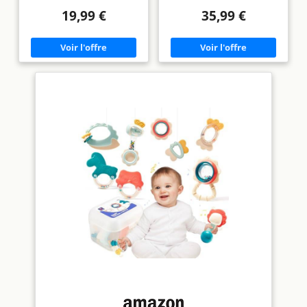
dentition. Les anneaux de
sens du toucher, de l'ouïe et
19,99 €
35,99 €
dentition en silicone de qualité
de la vue et favorise la
alimentaire soulagent le
reconnaissance des formes
gonflement des gencives
ainsi que la coordination œil-
pendant la poussée dentaire,
main. Les différentes formes
tandis que les hochets aux
répondent aux multiples
textures variées stimulent
besoins du bébé. Les mots clés
l'exploration sensorielle,
Montessori. Différents points
répondant ainsi de manière
de préhension et modes de
complète aux besoins de
préhension aident également
développement de votre bébé.
les bébés à développer leurs
Jouet dentition bébé. Hochet
capacités cognitives et
Bebe 0-3 Mois : les hochets
motrices. Jouet bebe 9 mois.
stimulent les sens tactiles,
Jouet Dentition Bébé : jouet de
auditifs et visuels, favorisant la
dentition bébé avec 10 hochets
reconnaissance des formes et
de différentes formes ainsi que
la coordination œil-main. Les
des hochets. Livré avec une
formes variées répondent à de
boîte de rangement pour un
multiples besoins de
stockage propre. L'anneau de
développement. Les différents
dentition en silicone de qualité
points de préhension et
alimentaire soulage les
méthodes de maintien
gencives enflées pendant la
favorisent également le
poussée dentaire et les
développement des capacités
hochets de différentes textures
cognitives et motrices. Jouet
stimulent l'exploration
bebe 9 mois. Jeux Sensoriel
sensorielle pour répondre aux
Bebe : fabriqués à partir de
besoins de développement de
matériaux sûrs et durables, cet
votre bébé. Jouet bebe 0-3
ensemble de hochets et
mois. Jouet Bebe 6 Mois :
d'anneaux de dentition est
l'ensemble hochet bébé et