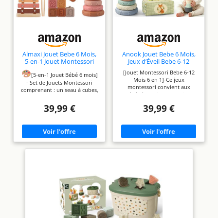
Almaxi Jouet Bebe 6 Mois,
Anook Jouet Bebe 6 Mois,
5-en-1 Jouet Montessori
Jeux d’Éveil Bebe 6-12
Bébé 6-12 Mois
Mois,6 en 1 Jeux
[Jouet Montessori Bebe 6-12
Montessori
[5-en-1 Jouet Bébé 6 mois]
Mois 6 en 1]-Ce jeux
- Set de Jouets Montessori
montessori convient aux
comprenant : un seau à cubes,
bébés à partir de 6 mois et
un Anneaux à empiler bébé,
constitue un choix idéal pour
Cubes à empiler sensoriels, un
39,99 €
39,99 €
l’éveil précoce. Le coffret de
jeu de tri et empilement en
jeux bebe comprend des
bois ainsi qu'un xylophone. Ce
gobelets empilables, des
jouet éducatif stimule les sens
anneaux à empiler, un jouet
de votre bébé et l'encourage à
boîte à mouchoirs, des balles
découvrir et apprendre en
sensorielles bebe, un trieur de
s'amusant. Chaque activité
formes et des cubes
renforce la confiance en soi et
empilables. Cet ensemble varié
apporte du bonheur !
de jouets pour bébés de 6 à 12
[Jouet Montessori Bebe 6-12
mois répond pleinement aux
mois] - En attrapant, empilant
besoins de développement de
et triant les cubes ou en tapant
votre bébé à différentes étapes
sur le xylophone, votre bébé
[Facile à Nettoyer]-Les jeux
développe de manière ludique
bebe 6-9-12 mois en silicone
sa motricité fine, sa
sont faciles à nettoyer, et les
coordination œil-main, sa