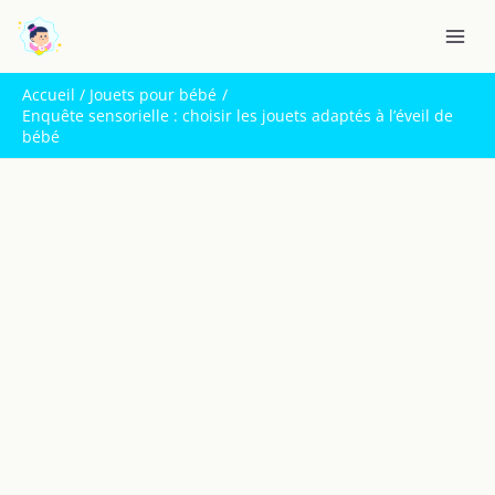
Aller
R
au
e
contenu
c
Accueil
Jouets pour bébé
h
Enquête sensorielle : choisir les jouets adaptés à l’éveil de
bébé
e
r
c
h
e
r