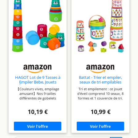
disposition pour une expérience sans souci.
HAGOT Lot de 9 Tasses à
Battat - Trier et empiler,
Empiler Bebe, Jouets
seaux de tri empilables
Éducatifs pour Bébés
colorés
【Couleurs vives, empilage
Tri et empilement : ce jouet
Jouets D'éveil, Sensoriel
amusant】Nos 9 tailles
d’éveil comprend 10 seaux, 8
Eveil pour 6 Mois Garçons
différentes de gobelets
formes et 1 couvercle de tri.
Filles, Multiple Colour
empilables présentent des
Les tout-petits associent
motifs attrayants et des
chaque forme à la bonne
10,19 €
10,99 €
couleurs vives, attirant
ouverture puis empilent les
l'attention de bébé et
seaux pour construire une
favorisant le développement
tour en répétant des gestes
visuel, encourageant
simples. Repères visuels : les
l'empilage, le comptage et la
seaux colorés montrent des
motricité fine (Remarque : les
chiffres, des couleurs et des