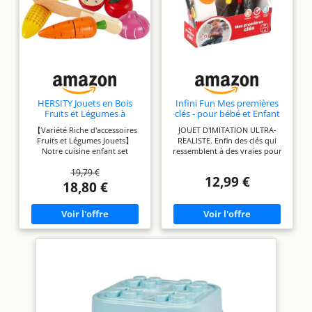
qu'ils ne basculent et ne
causent des blessures
HERSITY Jouets en Bois
Infini Fun Mes premières
Fruits et Légumes à
clés - pour bébé et Enfant
Découper Cuisine Enfant
dès 12 Mois
【Variété Riche d'accessoires
JOUET D'IMITATION ULTRA-
18 Mois+
Fruits et Légumes Jouets】
REALISTE. Enfin des clés qui
Notre cuisine enfant set
ressemblent à des vraies pour
comprend 4 fruits (pomme,
faire comme les grands !.
19,79 €
poire, banane, citron) et 4
Grâce à son look ultra-réaliste,
12,99 €
légumes (carotte, maïs,
plus besoin de prendre celles
18,80 €
poivron vert, oignon), 1
des parents. Découvre des
couteau et 1 boîte de
sons du quotidien et les
rangement (18 x 4,3 x 12,5cm).
couleurs et développe ton
【Enfants Jeu d'imitation Jeux
imagination. De nombreuses
Amusants】Les jouets en bois
histoires à s’inventer en
en forme de fruits et légumes
perspective ! 3 clefs aux
sont reliés par un ruban
formes et aux couleurs
adhésif solide, le petit chef
différentes pour plus de
fera un bruit de « croque »
découverte. Lorsque bébé
lorsqu'il coupera les fruits et
appuie sur le bouton vert, la
légumes, le ruban adhésif peut
clé se déploie, une lumière
être collé plusieurs fois, il est
rouge apparait et un effet