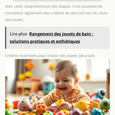
GRANDIR : C'est en imitant les adultes et en manipulant
de 18 mois. Ajoutez du plaisir
différents jouets que les enfants apprennent à appréhender
Avec cette compréhension des étapes, il est essentiel de
et des rires aux jeux de cuisine
le monde qui les entoure, à devenir plus habile et plus
de votre garçon fille.
considérer également des critères de sécurité lors du choix
autonome au quotidien. DES JOUETS ORIGINE FRANCE
GARANTIE : Jouets Ecoiffier est une entreprise familiale qui
des jouets.
fabrique tous ses jouets en France.
Lire plus
Rangement des jouets de bain :
solutions pratiques et esthétiques
Critères essentiels pour choisir des jouets sécurisés