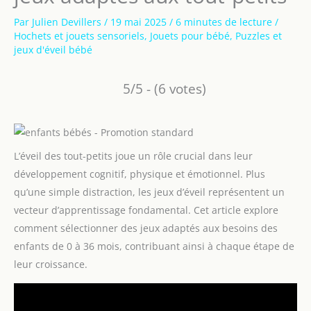
Par
Julien Devillers
/
19 mai 2025
/
6 minutes de lecture
/
Hochets et jouets sensoriels
,
Jouets pour bébé
,
Puzzles et
jeux d'éveil bébé
5/5 - (6 votes)
L’éveil des tout-petits joue un rôle crucial dans leur
développement cognitif, physique et émotionnel. Plus
qu’une simple distraction, les jeux d’éveil représentent un
vecteur d’apprentissage fondamental. Cet article explore
comment sélectionner des jeux adaptés aux besoins des
enfants de 0 à 36 mois, contribuant ainsi à chaque étape de
leur croissance.