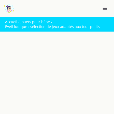
Aller
R
au
e
contenu
c
Accueil
Jouets pour bébé
h
Éveil ludique : sélection de jeux adaptés aux tout-petits
e
r
c
h
e
r