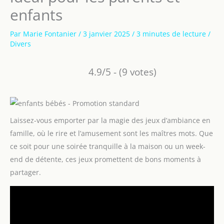
enfants
Par
Marie Fontanier
/
3 janvier 2025
/
3 minutes de lecture
/
Divers
4.9/5 - (9 votes)
Laissez-vous emporter par la magie des jeux d’ambiance en
famille, où le rire et l’amusement sont les maîtres mots. Que
ce soit pour une soirée tranquille à la maison ou un week-
end de détente, ces jeux promettent de bons moments à
partager.