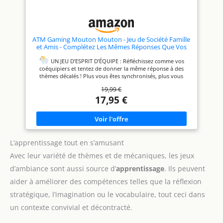
ORIGINAL : Un cadeau parfait
pour les amateurs de jeux de
société, d’ambiance et de
cartes. Parfait pour un
anniversaire, Noël, ou animer
ATM Gaming Mouton Mouton - Jeu de Société Famille
vos soirées.
et Amis - Complétez Les Mêmes Réponses Que Vos
Coéquipiers ! - Jeu d’Ambiance Drôle et Rapide - 3 à 9
Joueurs - Dès 12 Ans - Format Voyage
UN JEU D’ESPRIT D’ÉQUIPE : Réfléchissez comme vos
coéquipiers et tentez de donner la même réponse à des
thèmes décalés ! Plus vous êtes synchronisés, plus vous
marquez de points !
DRÔLE ET IMMÉDIAT : Complétez
19,99 €
des phrases comme "Le Père…" ou "J’aimerais avoir…" et
17,95 €
tentez d’anticiper ce que vos partenaires vont dire. Une
seule réponse par joueur… mais il faut tomber d’accord sans
se parler !
+700 THÈMES ORIGINAUX : Un mélange de
questions absurdes, drôles et toutes simples, parfait pour
tester votre connexion mentale dans la bonne humeur.
L’apprentissage tout en s’amusant
EN FAMILLE OU ENTRE AMIS : De 3 à 9 joueurs, dès 12 ans.
Idéal pour les soirées, week-ends, apéros ou vacances.
Avec leur variété de thèmes et de mécaniques, les jeux
Règles expliquées en 1 minute, parties de 20 minutes.
d’ambiance sont aussi source d’
apprentissage
. Ils peuvent
UN JEU ENGAGÉ : Créé en France par les créateurs de Speed
Bac, fabriqué en Europe, avec papier certifié éco-
aider à améliorer des compétences telles que la réflexion
responsable.
stratégique, l’imagination ou le vocabulaire, tout ceci dans
un contexte convivial et décontracté.