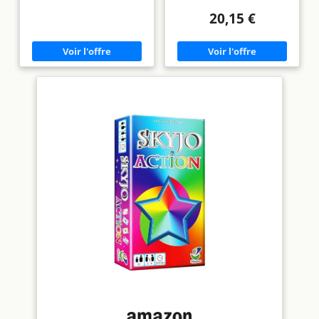
addictif, 2 à 8 joueurs, Le jeu
petites – Plaisir de jeu partout
dont tout le monde parle.
20,15 €
: Idéal pour les petites tables
Contenu : 150 cartes, 1 bloc de
ou les espaces restreints –
score, 1 livret de règles.
jouez partout. Idéal pour
Nombre de joueurs : 2 à 8, Age
l'avion, le train, les vacances, le
conseillé : 8 ans et plus, Durée
camping ou le café. Montage et
en minutes : 30. Jeu en
jeu rapides : des règles simples
français.
et des tours courts assurent
un plaisir de jeu instantané. La
même expérience Skyjo : le
classique que tout le monde
adore, maintenant dans un
format pratique. Excellent
cadeau/souvenir : compact,
abordable et passionnant
pour les jeunes et les moins
jeunes. Plaisir familial :
convient aux enfants de 8 ans
aux grands-parents - Amusant
pour toutes les générations.
Facteur d'apprentissage pour
les enfants : favorise le calcul,
la mémoire et la
concentration, sans écran.