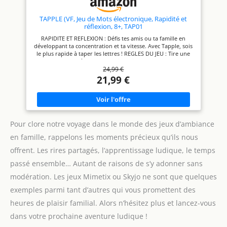
Certifié FSC. Parfait pour un
intenses.Le principal est de
anniversaire, Noël ou un
s’amuser ÉDITION SANS
cadeau de dernière minute.
PLASTIQUE EN FRANÇAIS : Le
TAPPLE (VF, Jeu de Mots électronique, Rapidité et
célèbre jeu d'ambiance est de
réflexion, 8+, TAP01
retour avec son packaging
RAPIDITE ET REFLEXION : Défis tes amis ou ta famille en
épuré et sans plastique.
développant ta concentration et ta vitesse. Avec Tapple, sois
Profitez de la toute nouvelle
le plus rapide à taper les lettres ! REGLES DU JEU : Tire une
édition de Dobble en français,
carte pour un thème en français, puis chacun son tour les
avec des cartes rondes aux
24,99 €
joueurs ont 10 secondes pour donner un mot commençant
illustrations variées et
par la lettre qu'ils ont choisi de taper. Le dernier joueur
21,99 €
captivantes. BOITE MÉTAL
marque le point. SANS LIMITES : 144 thèmes inclus pour
POUR VOYAGE : Transportez
plein de parties, mais tu peux aussi choisir tes propres
facilement le jeu partout avec
thèmes à l'infini ! DUREE D'UNE PARTIE : Chaque partie dure
vous grâce à la boîte
environ 15 minutes, parfait pour faire des revanches !
métallique compacte, parfaite
NOMBRE DE JOUEURS : de 2 à 8 joueurs, pour des parties en
pour les voyages et les
duo ou en groupe
Pour clore notre voyage dans le monde des jeux d’ambiance
déplacements. Contenu : 55
cartes rondes, 8 symboles par
en famille, rappelons les moments précieux qu’ils nous
cartes, 5 mini-jeux, et 1 livret
de règles !
offrent. Les rires partagés, l’apprentissage ludique, le temps
passé ensemble… Autant de raisons de s’y adonner sans
modération. Les jeux Mimetix ou Skyjo ne sont que quelques
exemples parmi tant d’autres qui vous promettent des
heures de plaisir familial. Alors n’hésitez plus et lancez-vous
dans votre prochaine aventure ludique !