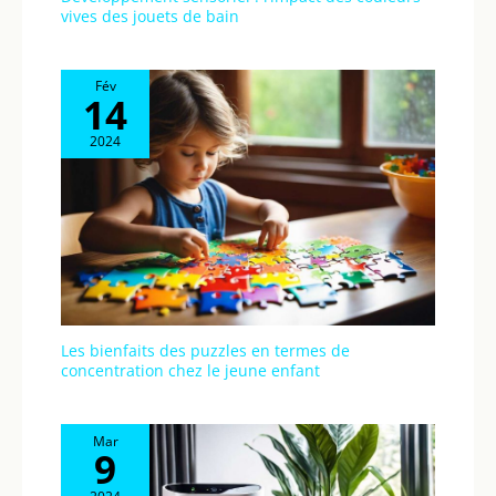
vives des jouets de bain
Fév
14
2024
Les bienfaits des puzzles en termes de
concentration chez le jeune enfant
Mar
9