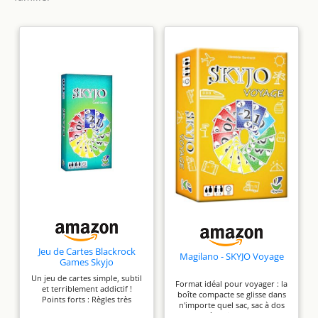
Jeu de Cartes Blackrock
Magilano - SKYJO Voyage
Games Skyjo
Un jeu de cartes simple, subtil
Format idéal pour voyager : la
et terriblement addictif !
boîte compacte se glisse dans
Points forts : Règles très
n'importe quel sac, sac à dos
accessibles, Jeu prenant et
ou sac à main. Cartes plus