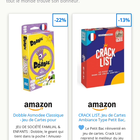
tout le monde trouve son bonheur.
-22%
-13%
Dobble Asmodee Classique
CRACK LIST, Jeu de Cartes
- Jeu de Cartes pour
Ambiance Type Petit Bac,
Enfants dès 6 Ans
2-8 Joueurs 10+
JEU DE SOCIÉTÉ FAMILIAL &
Le Petit Bac réinventé en
ENFANTS : Dobble, le geant qui
jeu de cartes. Crack List
tient dans la poche ! Amusez-
reprend le meilleur du jeu