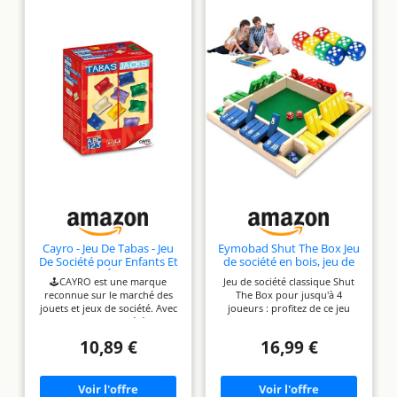
Cayro - Jeu De Tabas - Jeu
Eymobad Shut The Box Jeu
De Société pour Enfants Et
de société en bois, jeu de
Adultes - Jeu Éducatif 6 Ans
dés pour 4 joueurs avec
🕹CAYRO est une marque
Jeu de société classique Shut
- Jeu Classique De
fond en feutre - Chiffres et
reconnue sur le marché des
The Box pour jusqu'à 4
Développement De La
mathématiques
jouets et jeux de société. Avec
joueurs : profitez de ce jeu
Motricité - Idéal pour Offrir
traditionnels - Jouet
une grande variété de
traditionnel populaire
éducatif pour enfants et
produits, elle a gagné la
maintenant avec toute la
adultes, famille et pub
10,89 €
16,99 €
confiance des consommateurs
famille ou en cercle d'amis.
grâce à sa qualité et son design
Notre jeu de société en bois
pour 4 joueurs offre 10 volets
innovant.
FAMILLE ET
numérotés de chaque côté et
AMIS : Le jeu des tabas est