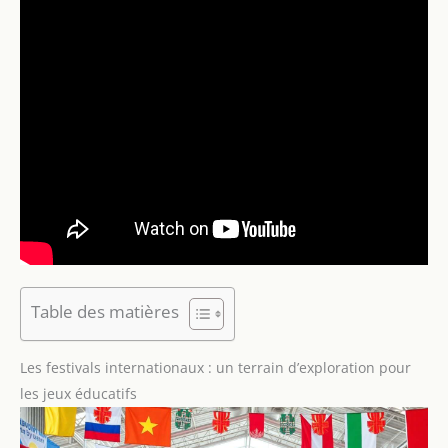
Table des matières
Les festivals internationaux : un terrain d’exploration pour
les jeux éducatifs