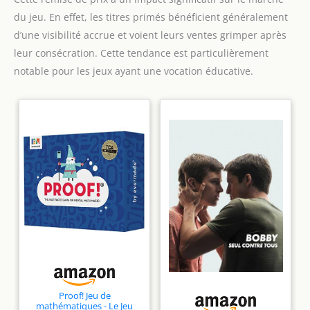
adapté aux filles et garçons de
du jeu. En effet, les titres primés bénéficient généralement
plus de 10 mois. Fabriqué en
feutre cousu, il ne libère ni
d’une visibilité accrue et voient leurs ventes grimper après
petites pièces ni traces de
colle. Avec ces jouets éducatifs
leur consécration. Cette tendance est particulièrement
pour tout-petits, ils
s’amuseront pendant des
notable pour les jeux ayant une vocation éducative.
heures en toute sécurité.
Cadeau bebe et cadeaux
enfants
Proof! Jeu de
mathématiques - Le Jeu