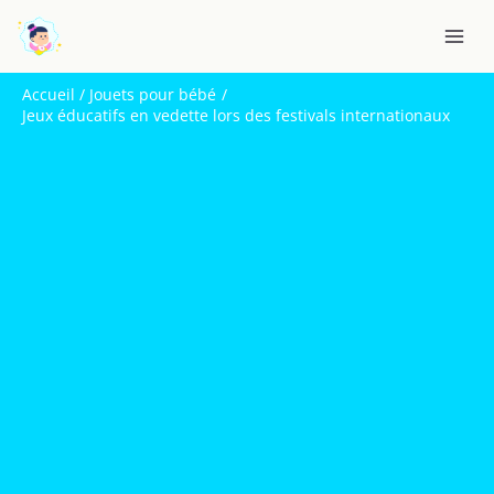
Aller
R
au
e
contenu
c
Accueil
Jouets pour bébé
h
Jeux éducatifs en vedette lors des festivals internationaux
e
r
c
h
e
r