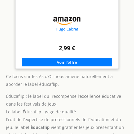
exclus. Parfait pour 2 à 6
joueurs de 9 à 109 ans. Règles
personnalisables pour les
jeunes joueurs et les joueurs
solo. Le jeu ne prend que 15
minutes. Tellement amusant,
les enfants voudront jouer
Hugo Cabret
encore et encore. Fabriqué au
Michigan.
2,99 €
Ce focus sur les As d’Or nous amène naturellement à
aborder le label éducaflip.
Éducaflip : le label qui récompense l’excellence éducative
dans les festivals de jeux
Le label Éducaflip : gage de qualité
Fruit de l’expertise de professionnels de l’éducation et du
jeu, le label
Éducaflip
vient gratifier les jeux présentant un