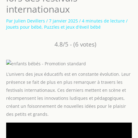
internationaux
Par
Julien Devillers
/
7 janvier 2025
/
4 minutes de lecture
/
Jouets pour bébé
,
Puzzles et jeux d'éveil bébé
4.8/5 - (6 votes)
L’univers des jeux éducatifs est en constante évolution. Leur
présence se fait de plus en plus remarquer à travers les
festivals internationaux. Ces derniers mettent en scène et
récompensent les innovations ludiques et pédagogiques,
créant un foisonnement de nouvelles idées pour le plaisir
des petits et grands.